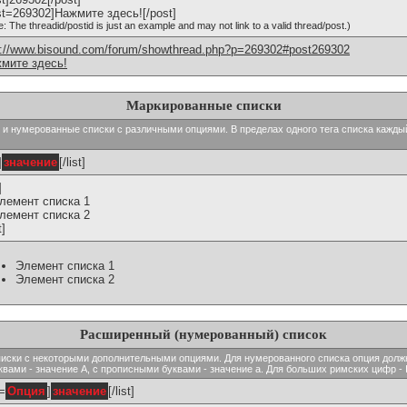
st=269302]Нажмите здесь![/post]
e: The threadid/postid is just an example and may not link to a valid thread/post.)
p://www.bisound.com/forum/showthread.php?p=269302#post269302
мите здесь!
Маркированные списки
тые и нумерованные списки с различными опциями. В пределах одного тега списка кажд
]
значение
[/list]
]
Элемент списка 1
Элемент списка 2
t]
Элемент списка 1
Элемент списка 2
Расширенный (нумерованный) список
ь списки с некоторыми дополнительными опциями. Для нумерованного списка опция долж
вами - значение A, с прописными буквами - значение а. Для больших римских цифр - I,
t=
Опция
]
значение
[/list]