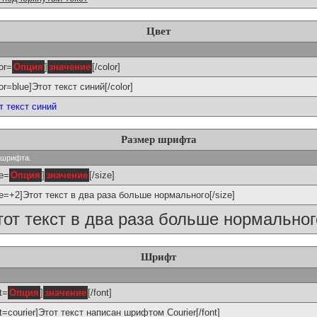
Цвет
or=
Опция
]
значение
[/color]
lor=blue]Этот текст синий[/color]
т текст синий
Размер шрифта
р шрифта.
ze=
Опция
]
значение
[/size]
ze=+2]Этот текст в два раза больше нормального[/size]
тот текст в два раза больше нормальног
Шрифт
t=
Опция
]
значение
[/font]
nt=courier]Этот текст написан шрифтом Courier[/font]