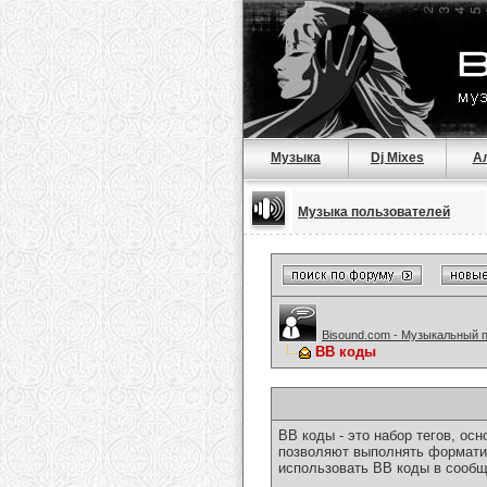
Музыка
Dj Mixes
А
Музыка пользователей
Bisound.com - Музыкальный 
BB коды
BB коды - это набор тегов, о
позволяют выполнять форматир
использовать BB коды в сообщ