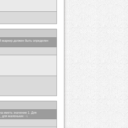
ый маркер должен быть определен
на иметь значение 1. Для
 для маленьких - i.