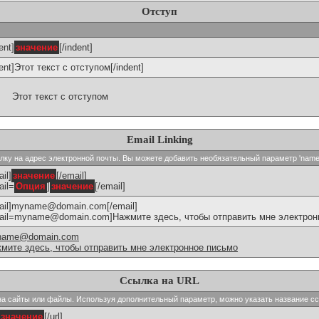
Отступ
ent]
значение
[/indent]
dent]Этот текст с отступом[/indent]
Этот текст с отступом
Email Linking
сылку на адрес электронной почты. Вы можете добавить необязательный параметр 'name
il]
значение
[/email]
ail=
Опция
]
значение
[/email]
ail]myname@domain.com[/email]
ail=myname@domain.com]Нажмите здесь, чтобы отправить мне электронн
name@domain.com
мите здесь, чтобы отправить мне электронное письмо
Ссылка на URL
и на сайты или файлы. Используя дополнительный параметр, можно указать название с
значение
[/url]