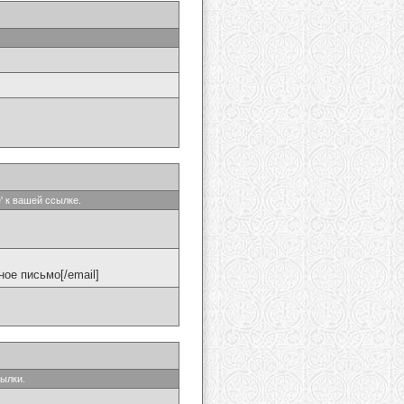
' к вашей ссылке.
ое письмо[/email]
сылки.