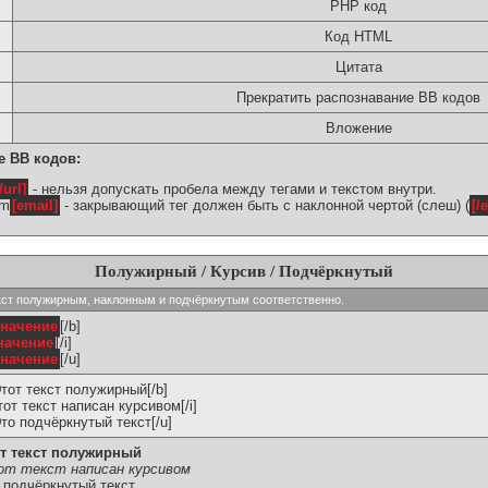
PHP код
Код HTML
Цитата
Прекратить распознавание BB кодов
Вложение
е BB кодов:
/url]
- нельзя допускать пробела между тегами и текстом внутри.
om
[email]
- закрывающий тег должен быть с наклонной чертой (слеш) (
[/
Полужирный / Курсив / Подчёркнутый
ь текст полужирным, наклонным и подчёркнутым соответственно.
значение
[/b]
начение
[/i]
значение
[/u]
Этот текст полужирный[/b]
Этот текст написан курсивом[/i]
Это подчёркнутый текст[/u]
т текст полужирный
т текст написан курсивом
 подчёркнутый текст