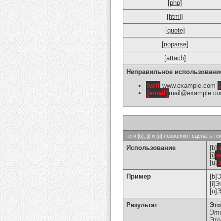
[php]
[html]
[quote]
[noparse]
[attach]
Неправильное использовани
[url]
www.example.com
[
[email]
mail@example.c
Теги [b], [i] и [u] позволяют сделат
Использование
[b]
[i]
з
[u]
Пример
[b]
[i]
[u]
Результат
Это
Это
Это