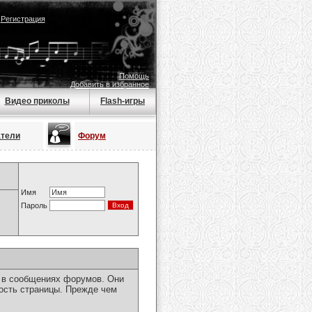
|
Регистрация
Помощь
Добавить в избранное
Видео приколы
Flash-игры
атели
Форум
Имя
Пароль
я в сообщениях форумов. Они
ость страницы. Прежде чем