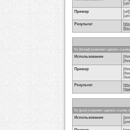
[url
Пример
[url
[ur
Результат
htt
Bis
Тег [thread] позволяет сделать ссыл
Использование
[thr
[th
Пример
[th
[th
(Not
Результат
htt
Наж
Тег [post] позволяет сделать ссылку
Использование
[pos
[po
Пример
[po