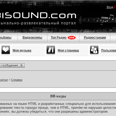
Вход
льбомы
Видеоклипы
Топ Радио
Радиостанции
Моя музыка
Моя страница
Пользов
портал
>
Справка
BB коды
снованных на языке HTML и разработанных специально для использовани
ование текста гораздо проще, чем в HTML, причём не нарушая целостн
ениях, вы должны убедиться, что они разрешены администратором.