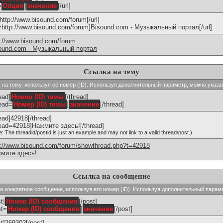
=
Опция
]
значение
[/url]
]http://www.bisound.com/forum[/url]
l=http://www.bisound.com/forum]Bisound.com - Музыкальный портал[/url]
p://www.bisound.com/forum
ound.com - Музыкальный портал
Ссылка на тему
ку на тему, используя её номер (ID). Используя дополнительный параметр, можно указа
ead]
Номер (ID) темы
[/thread]
read=
Номер (ID) темы
]
значение
[/thread]
read]42918[/thread]
read=42918]Нажмите здесь![/thread]
e: The threadid/postid is just an example and may not link to a valid thread/post.)
p://www.bisound.com/forum/showthread.php?t=42918
мите здесь!
Ссылка на сообщение
 на конкретное сообщение, используя его номер (ID). Используя дополнительный парам
t]
Номер (ID) сообщения
[/post]
st=
Номер (ID) сообщения
]
значение
[/post]
st]269302[/post]