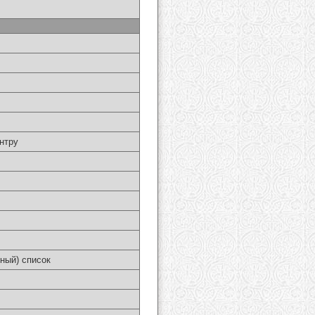
нтру
ный) список