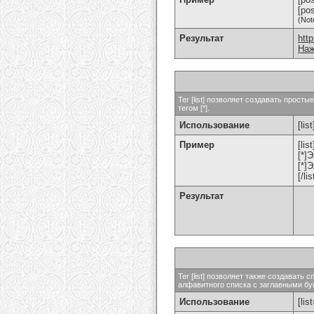
[po
(Not
Результат
htt
Наж
Тег [list] позволяет создавать прос
тегом [*].
Использование
[list
Пример
[list
[*]
[*]
[/lis
Результат
Тег [list] позволяет также создават
алфавитного списка с заглавными бук
Использование
[lis