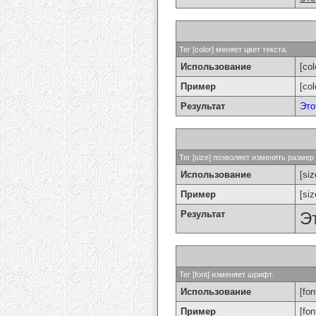
Тег [color] меняет цвет текста.
Использование
[col
Пример
[co
Результат
Это
Тег [size] позволяет изменять разме
Использование
[si
Пример
[si
Результат
Э
Тег [font] изменяет шрифт.
Использование
[fon
Пример
[fo