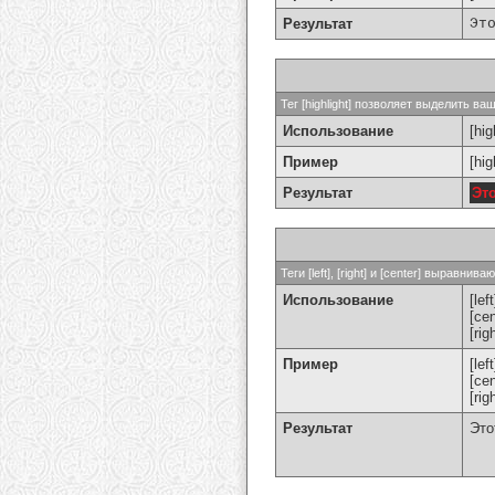
Результат
Эт
Тег [highlight] позволяет выделить ваш
Использование
[hig
Пример
[hi
Результат
Эт
Теги [left], [right] и [center] выравн
Использование
[left
[cen
[rig
Пример
[le
[ce
[ri
Результат
Это