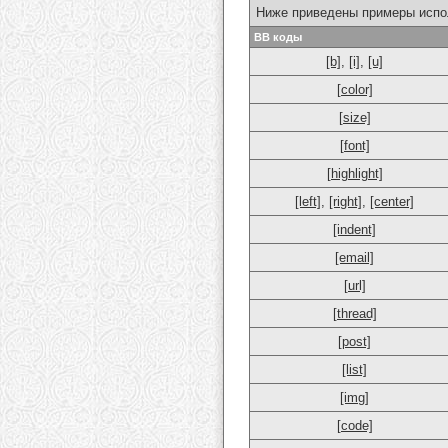
Ниже приведены примеры испо
BB коды
[b]
,
[i]
,
[u]
[color]
[size]
[font]
[highlight]
[left]
,
[right]
,
[center]
[indent]
[email]
[url]
[thread]
[post]
[list]
[img]
[code]