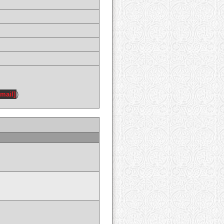
email]
)