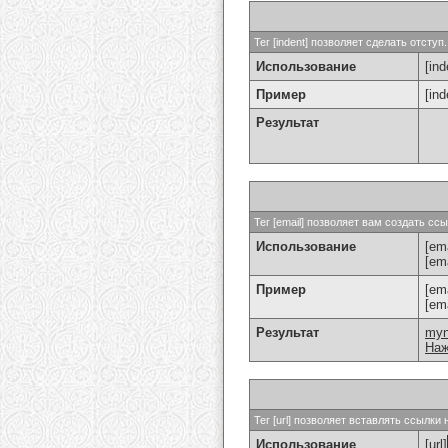
Тег [indent] позволяет сделать отступ.
Использование
[ind
Пример
[in
Результат
Тег [email] позволяет вам создать с
Использование
[ema
[em
Пример
[em
[em
Результат
my
Наж
Тег [url] позволяет вставлять ссылк
Использование
[url]