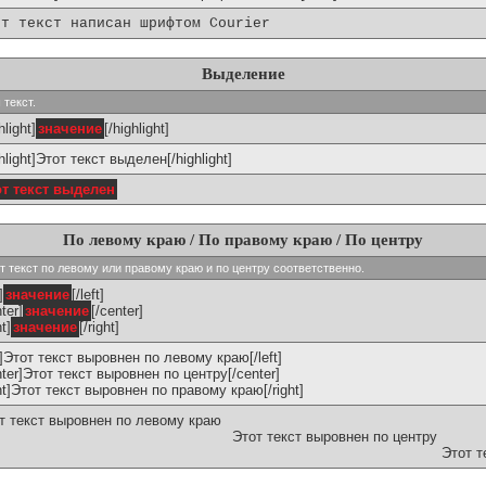
от текст написан шрифтом Courier
Выделение
 текст.
hlight]
значение
[/highlight]
ghlight]Этот текст выделен[/highlight]
от текст выделен
По левому краю / По правому краю / По центру
ивают текст по левому или правому краю и по центру соответственно.
]
значение
[/left]
ter]
значение
[/center]
ht]
значение
[/right]
ft]Этот текст выровнен по левому краю[/left]
nter]Этот текст выровнен по центру[/center]
ght]Этот текст выровнен по правому краю[/right]
т текст выровнен по левому краю
Этот текст выровнен по центру
Этот т