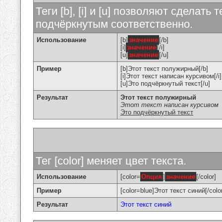
Теги [b], [i] и [u] позволяют сделат
подчёркнутым соответственно.
Использование
[b]
значение
[/b]
[i]
значение
[/i]
[u]
значение
[/u]
Пример
[b]Этот текст полужирный[/b]
[i]Этот текст написан курсивом[/i]
[u]Это подчёркнутый текст[/u]
Результат
Этот текст полужирный
Этот текст написан курсивом
Это подчёркнутый текст
Тег [color] меняет цвет текста.
Использование
[color=
Опция
]
значение
[/color]
Пример
[color=blue]Этот текст синий[/colo
Результат
Этот текст синий