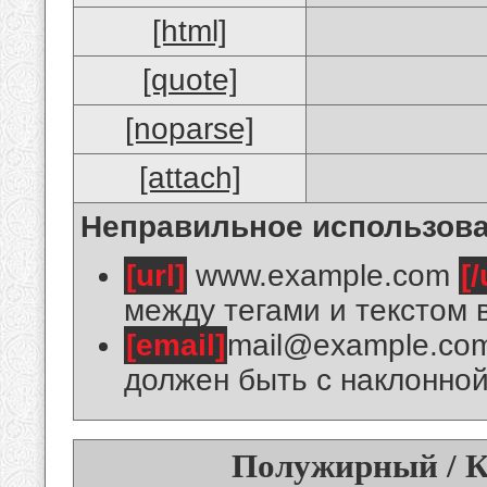
[html]
[quote]
[noparse]
[attach]
Неправильное использова
[url]
www.example.com
[/
между тегами и текстом 
[email]
mail@example.co
должен быть с наклонной
Полужирный / К