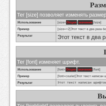
Разм
Тег [size] позволяет изменять разме
Использование
[size=
Опция
]
значение
[/size]
Пример
[size=+2]Этот текст в два раза б
Результат
Этот текст в два 
Тег [font] изменяет шрифт.
Использование
[font=
Опция
]
значение
[/font]
Пример
[font=courier]Этот текст написан 
Результат
Этот текст написан шрифто
Вы
Тег [highlight] позволяет выделить ва