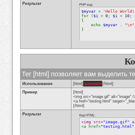
Результат
PHP код:
$myvar
=
'Hello World!
for (
$i
=
0
;
$i
<
10
;
{
echo
$myvar
.
"\n"
}
К
Тег [html] позволяет вам выделить 
Использование
[html]
значение
[/html]
Пример
[html]
<img src="image.gif" alt="image" /
<a href="testing.html" target="_bl
[/html]
Результат
Код HTML:
<img src=
"image.gif"
 a
<a href=
"testing.html"