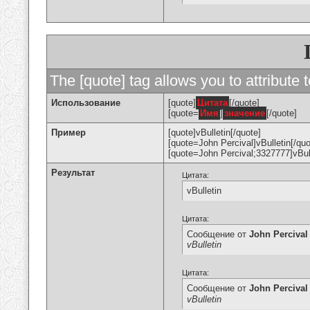
The [quote] tag allows you to attribute 
Использование
[quote]
Цитата
[/quote]
[quote=
Имя
]
значение
[/quote]
Пример
[quote]vBulletin[/quote]
[quote=John Percival]vBulletin[/quo
[quote=John Percival;3327777]vBull
Результат
Цитата:
vBulletin
Цитата:
Сообщение от
John Percival
vBulletin
Цитата:
Сообщение от
John Percival
vBulletin