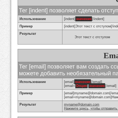
Тег [indent] позволяет сделать отступ
Использование
[indent]
значение
[/indent]
Пример
[indent]Этот текст с отступом[/ind
Результат
Этот текст с отступом
Ema
Тег [email] позволяет вам создать с
можете добавить необязательный па
Использование
[email]
значение
[/email]
[email=
Опция
]
значение
[/email]
Пример
[email]myname@domain.com[/emai
[email=myname@domain.com]Нажми
Результат
myname@domain.com
Нажмите здесь, чтобы отправить