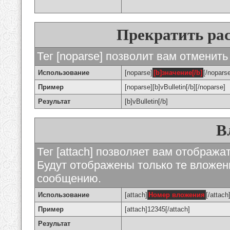
Прекратить ра
Тег [noparse] позволит вам отменить
Использование
[noparse]
[b]значение[/b]
[/nopars
Пример
[noparse][b]vBulletin[/b][/noparse]
Результат
[b]vBulletin[/b]
В
Тег [attach] позволяет вам отображ
Будут отображены только те вложе
сообщению.
Использование
[attach]
Номер вложения
[/attach
Пример
[attach]12345[/attach]
Результат