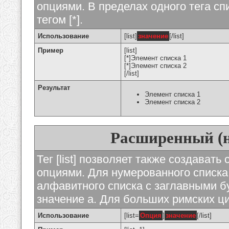
опциями. В пределах одного тега с
тегом [*].
Использование
[list]
значение
[/list]
Пример
[list]
[*]Элемент списка 1
[*]Элемент списка 2
[/list]
Результат
Элемент списка 1
Элемент списка 2
Расширенный (
Тег [list] позволяет также создават
опциями. Для нумерованного списка
алфавитного списка с заглавными бу
значение а. Для больших римских циф
Использование
[list=
Опция
]
значение
[/list]