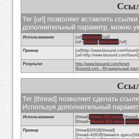
Ссыл
Тег [url] позволяет вставлять ссылк
дополнительный параметр, можно ук
Использование
[url]
значение
[/url]
[url=
Опция
]
значение
[/url]
Пример
[url]http://www.bisound.com/forum[/
[url=http://www.bisound.com/foru
Результат
http://www.bisound.com/forum
Bisound.com - Музыкальный порт
Ссыл
Тег [thread] позволяет сделать ссылк
Используя дополнительный параметр
Использование
[thread]
Номер (ID) темы
[/thread]
[thread=
Номер (ID) темы
]
значе
Пример
[thread]42918[/thread]
[thread=42918]Нажмите здесь![/th