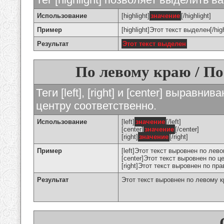
Использование
[highlight]
значение
[/highlight]
Пример
[highlight]Этот текст выделен[/high
Результат
Этот текст выделен
По левому краю / По
Теги [left], [right] и [center] вырав
центру соответственно.
Использование
[left]
значение
[/left]
[center]
значение
[/center]
[right]
значение
[/right]
Пример
[left]Этот текст выровнен по левом
[center]Этот текст выровнен по це
[right]Этот текст выровнен по пра
Результат
Этот текст выровнен по левому 