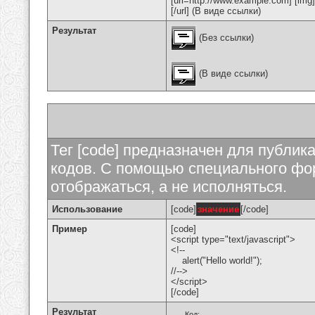
[url=http://www.example.com] [img
[/url] (В виде ссылки)
Результат
(Без ссылки)
(В виде ссылки)
Тег [code] предназначен для публи
кодов. С помощью специального фор
отображаться, а не исполняться.
Использование
[code]
значение
[/code]
Пример
[code]
<script type="text/javascript">
<!--
alert("Hello world!");
//-->
</script>
[/code]
Результат
Код: