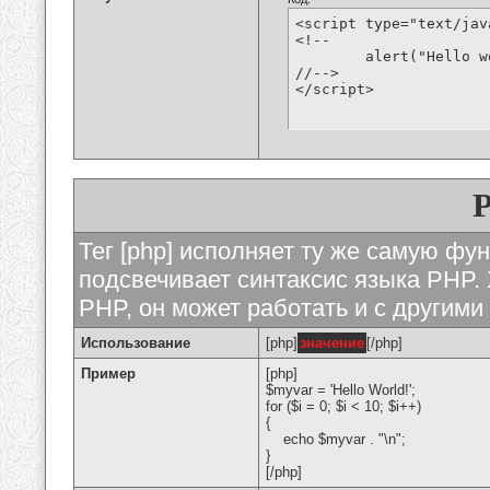
<script type="text/jav
<!--

	alert("Hello world!");

//-->

</script>
Тег [php] исполняет ту же самую функ
подсвечивает синтаксис языка PHP. 
PHP, он может работать и с другими
Использование
[php]
значение
[/php]
Пример
[php]
$myvar = 'Hello World!';
for ($
i = 0; $i < 10; $i++)
{
echo $myvar . "\n";
}
[/php]