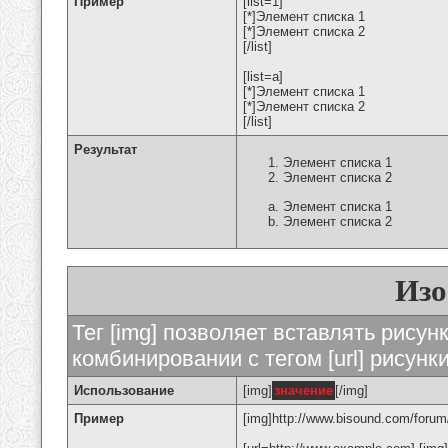
Пример
[list=1]
[*]Элемент списка 1
[*]Элемент списка 2
[/list]
[list=a]
[*]Элемент списка 1
[*]Элемент списка 2
[/list]
Результат
Элемент списка 1
Элемент списка 2
Элемент списка 1
Элемент списка 2
Изо
Тег [img] позволяет вставлять рису
комбинировании с тегом [url] рисунк
Использование
[img]
значение
[/img]
Пример
[img]http://www.bisound.com/forum