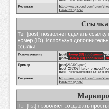
(Note: The threadid/postid is just an examp
Результат
http://www.bisound.com/forum/sho
Нажмите здесь!
Ссылка
Тег [post] позволяет сделать ссылку
номер (ID). Используя дополнитель
ссылки.
Использование
[post]
Номер (ID) сообщения
[/po
[post=
Номер (ID) сообщения
]
з
Пример
[post]269302[/post]
[post=269302]Нажмите здесь![/pos
(Note: The threadid/postid is just an examp
Результат
http://www.bisound.com/forum/sh
Нажмите здесь!
Маркиро
Тег [list] позволяет создавать прос