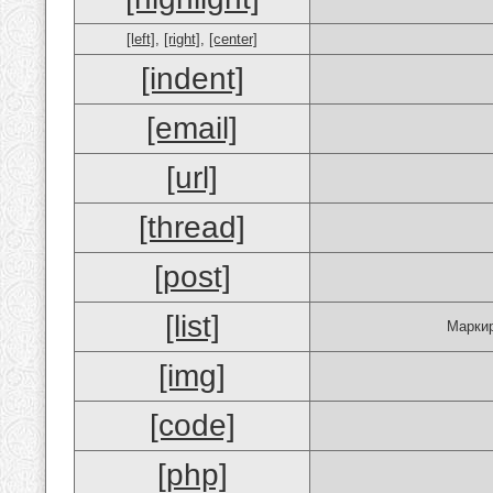
[left]
,
[right]
,
[center]
[indent]
[email]
[url]
[thread]
[post]
[list]
Маркир
[img]
[code]
[php]