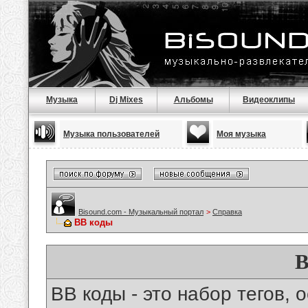
Музыка
Dj Mixes
Альбомы
Видеоклипы
Музыка пользователей
Моя музыка
Bisound.com - Музыкальный портал
>
Справка
BB коды
B
BB коды - это набор тегов,