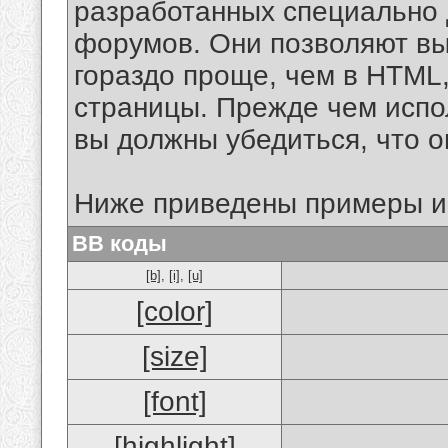
разработанных специально 
форумов. Они позволяют в
гораздо проще, чем в HTML
страницы. Прежде чем испо
вы должны убедиться, что 
Ниже приведены примеры и
BB коды
[b]
,
[i]
,
[u]
[color]
[size]
[font]
[highlight]