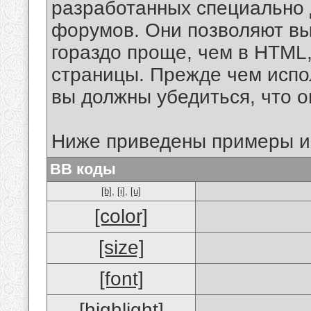
разработанных специально 
форумов. Они позволяют в
гораздо проще, чем в HTML
страницы. Прежде чем испо
вы должны убедиться, что 
Ниже приведены примеры и
BB коды
[b]
,
[i]
,
[u]
[color]
[size]
[font]
[highlight]