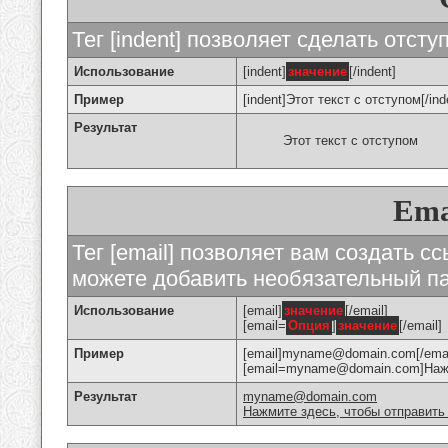
Тег [indent] позволяет сделать отступ
Использование
[indent]
значение
[/indent]
Пример
[indent]Этот текст с отступом[/ind
Результат
Этот текст с отступом
Ema
Тег [email] позволяет вам создать с
можете добавить необязательный па
Использование
[email]
значение
[/email]
[email=
Опция
]
значение
[/email]
Пример
[email]myname@domain.com[/emai
[email=myname@domain.com]Нажми
Результат
myname@domain.com
Нажмите здесь, чтобы отправить