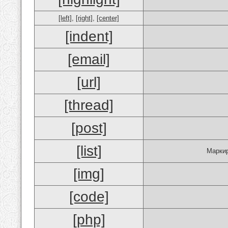
[left]
,
[right]
,
[center]
[indent]
[email]
[url]
[thread]
[post]
[list]
Маркир
[img]
[code]
[php]