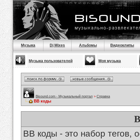
Музыка
Dj Mixes
Альбомы
Видеоклипы
Музыка пользователей
Моя музыка
Bisound.com - Музыкальный портал
>
Справка
BB коды
B
BB коды - это набор тегов,