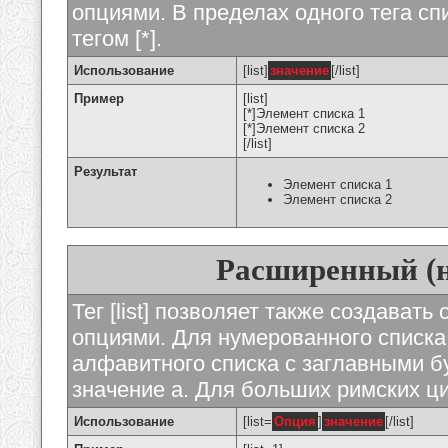
опциями. В пределах одного тега с
тегом [*].
Использование
[list]
значение
[/list]
Пример
[list]
[*]Элемент списка 1
[*]Элемент списка 2
[/list]
Результат
Элемент списка 1
Элемент списка 2
Расширенный (
Тег [list] позволяет также создават
опциями. Для нумерованного списка
алфавитного списка с заглавными бу
значение а. Для больших римских циф
Использование
[list=
Опция
]
значение
[/list]