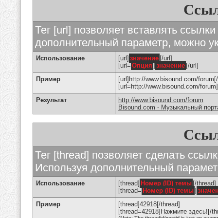
Ссыл
Тег [url] позволяет вставлять ссылк
дополнительный параметр, можно ук
Использование
[url]
значение
[/url]
[url=
Опция
]
значение
[/url]
Пример
[url]http://www.bisound.com/forum[/
[url=http://www.bisound.com/foru
Результат
http://www.bisound.com/forum
Bisound.com - Музыкальный порт
Ссыл
Тег [thread] позволяет сделать ссылк
Используя дополнительный параметр
Использование
[thread]
Номер (ID) темы
[/thread]
[thread=
Номер (ID) темы
]
значе
Пример
[thread]42918[/thread]
[thread=42918]Нажмите здесь![/th