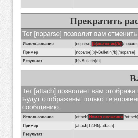
Прекратить ра
Тег [noparse] позволит вам отменить
Использование
[noparse]
[b]значение[/b]
[/nopars
Пример
[noparse][b]vBulletin[/b][/noparse]
Результат
[b]vBulletin[/b]
В
Тег [attach] позволяет вам отображ
Будут отображены только те вложе
сообщению.
Использование
[attach]
Номер вложения
[/attach
Пример
[attach]12345[/attach]
Результат