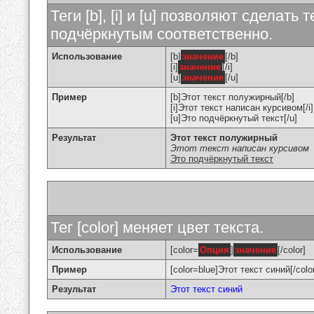
Теги [b], [i] и [u] позволяют сделат
подчёркнутым соответственно.
Использование
[b]
значение
[/b]
[i]
значение
[/i]
[u]
значение
[/u]
Пример
[b]Этот текст полужирный[/b]
[i]Этот текст написан курсивом[/i]
[u]Это подчёркнутый текст[/u]
Результат
Этот текст полужирный
Этот текст написан курсивом
Это подчёркнутый текст
Тег [color] меняет цвет текста.
Использование
[color=
Опция
]
значение
[/color]
Пример
[color=blue]Этот текст синий[/colo
Результат
Этот текст синий