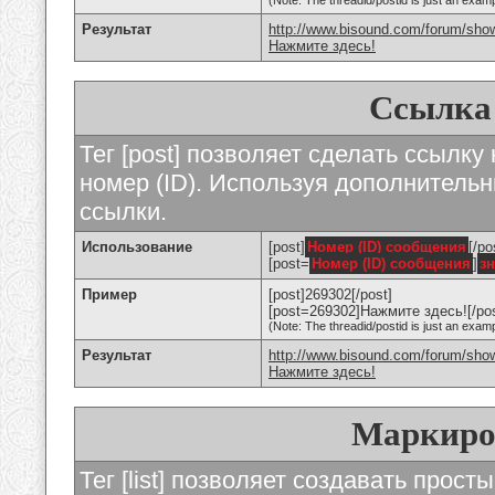
(Note: The threadid/postid is just an examp
Результат
http://www.bisound.com/forum/sho
Нажмите здесь!
Ссылка
Тег [post] позволяет сделать ссылку
номер (ID). Используя дополнитель
ссылки.
Использование
[post]
Номер (ID) сообщения
[/po
[post=
Номер (ID) сообщения
]
з
Пример
[post]269302[/post]
[post=269302]Нажмите здесь![/pos
(Note: The threadid/postid is just an examp
Результат
http://www.bisound.com/forum/sh
Нажмите здесь!
Маркиро
Тег [list] позволяет создавать прос