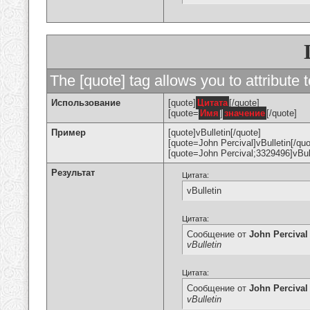
The [quote] tag allows you to attribute 
Использование
[quote]
Цитата
[/quote]
[quote=
Имя
]
значение
[/quote]
Пример
[quote]vBulletin[/quote]
[quote=John Percival]vBulletin[/quo
[quote=John Percival;3329496]vBull
Результат
Цитата:
vBulletin
Цитата:
Сообщение от
John Percival
vBulletin
Цитата:
Сообщение от
John Percival
vBulletin