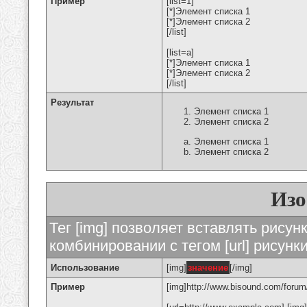
Пример
[list=1]
[*]Элемент списка 1
[*]Элемент списка 2
[/list]
[list=a]
[*]Элемент списка 1
[*]Элемент списка 2
[/list]
Результат
Элемент списка 1
Элемент списка 2
Элемент списка 1
Элемент списка 2
Изо
Тег [img] позволяет вставлять рису
комбинировании с тегом [url] рисунк
Использование
[img]
значение
[/img]
Пример
[img]http://www.bisound.com/forum