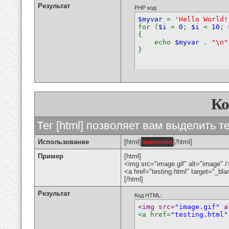
Результат
PHP код:
$myvar
=
'Hello World!
for (
$i
=
0
;
$i
<
10
;
{
echo
$myvar
.
"\n"
}
К
Тег [html] позволяет вам выделить 
Использование
[html]
значение
[/html]
Пример
[html]
<img src="image.gif" alt="image" /
<a href="testing.html" target="_bl
[/html]
Результат
Код HTML:
<img src=
"image.gif"
 a
<a href=
"testing.html"