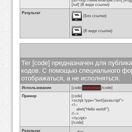
[url=http://www.example.com] [img
[/url] (В виде ссылки)
Результат
(Без ссылки)
(В виде ссылки)
Тег [code] предназначен для публи
кодов. С помощью специального фор
отображаться, а не исполняться.
Использование
[code]
значение
[/code]
Пример
[code]
<script type="text/javascript">
<!--
alert("Hello world!");
//-->
</script>
[/code]
Результат
Код: