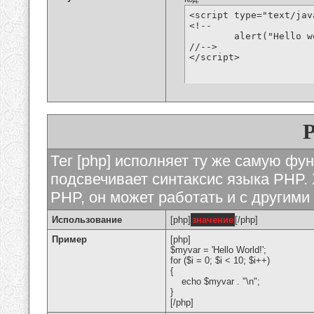
<script type="text/jav
<!--

	alert("Hello world!");

//-->

</script>
Тег [php] исполняет ту же самую функ
подсвечивает синтаксис языка PHP. 
PHP, он может работать и с другими
Использование
[php]
значение
[/php]
Пример
[php]
$myvar = 'Hello World!';
for ($
i = 0; $i < 10; $i++)
{
echo $myvar . "\n";
}
[/php]