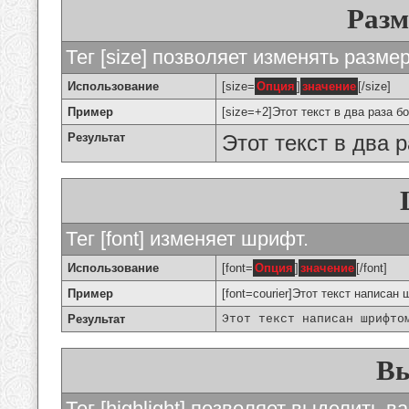
Разм
Тег [size] позволяет изменять разме
Использование
[size=
Опция
]
значение
[/size]
Пример
[size=+2]Этот текст в два раза б
Результат
Этот текст в два 
Тег [font] изменяет шрифт.
Использование
[font=
Опция
]
значение
[/font]
Пример
[font=courier]Этот текст написан 
Результат
Этот текст написан шрифто
Вы
Тег [highlight] позволяет выделить ва