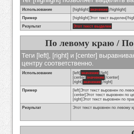
Использование
[highlight]
значение
[/highlight]
Пример
[highlight]Этот текст выделен[/high
Результат
Этот текст выделен
По левому краю / По
Теги [left], [right] и [center] вырав
центру соответственно.
Использование
[left]
значение
[/left]
[center]
значение
[/center]
[right]
значение
[/right]
Пример
[left]Этот текст выровнен по левом
[center]Этот текст выровнен по це
[right]Этот текст выровнен по пра
Результат
Этот текст выровнен по левому 