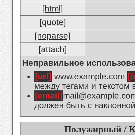
[html]
[quote]
[noparse]
[attach]
Неправильное использова
[url]
www.example.com
[/
между тегами и текстом 
[email]
mail@example.co
должен быть с наклонной
Полужирный / К