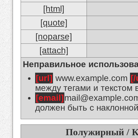
[html]
[quote]
[noparse]
[attach]
Неправильное использова
[url]
www.example.com
[/
между тегами и текстом 
[email]
mail@example.co
должен быть с наклонной
Полужирный / К