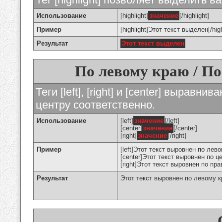
Использование
[highlight]
значение
[/highlight]
Пример
[highlight]Этот текст выделен[/high
Результат
Этот текст выделен
По левому краю / По
Теги [left], [right] и [center] вырав
центру соответственно.
Использование
[left]
значение
[/left]
[center]
значение
[/center]
[right]
значение
[/right]
Пример
[left]Этот текст выровнен по левом
[center]Этот текст выровнен по це
[right]Этот текст выровнен по пра
Результат
Этот текст выровнен по левому 