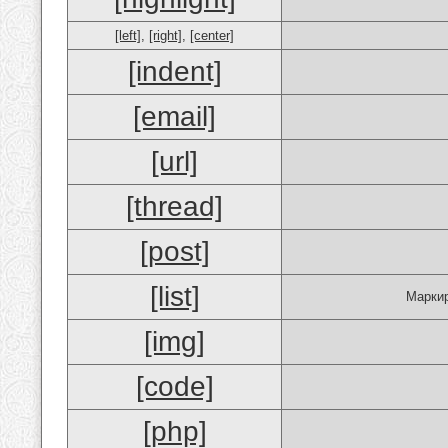
[left]
,
[right]
,
[center]
[indent]
[email]
[url]
[thread]
[post]
[list]
Маркир
[img]
[code]
[php]