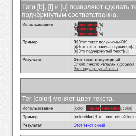
Теги [b], [i] и [u] позволяют сделат
подчёркнутым соответственно.
Использование
[b]
значение
[/b]
[i]
значение
[/i]
[u]
значение
[/u]
Пример
[b]Этот текст полужирный[/b]
[i]Этот текст написан курсивом[/i]
[u]Это подчёркнутый текст[/u]
Результат
Этот текст полужирный
Этот текст написан курсивом
Это подчёркнутый текст
Тег [color] меняет цвет текста.
Использование
[color=
Опция
]
значение
[/color]
Пример
[color=blue]Этот текст синий[/colo
Результат
Этот текст синий