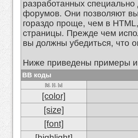
разработанных специально 
форумов. Они позволяют в
гораздо проще, чем в HTML
страницы. Прежде чем испо
вы должны убедиться, что 
Ниже приведены примеры и
BB коды
[b]
,
[i]
,
[u]
[color]
[size]
[font]
[highlight]