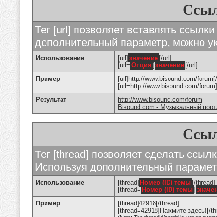
Ссыл
Тег [url] позволяет вставлять ссылк
дополнительный параметр, можно ук
Использование
[url]
значение
[/url]
[url=
Опция
]
значение
[/url]
Пример
[url]http://www.bisound.com/forum[/
[url=http://www.bisound.com/foru
Результат
http://www.bisound.com/forum
Bisound.com - Музыкальный порт
Ссыл
Тег [thread] позволяет сделать ссылк
Используя дополнительный параметр
Использование
[thread]
Номер (ID) темы
[/thread]
[thread=
Номер (ID) темы
]
значе
Пример
[thread]42918[/thread]
[thread=42918]Нажмите здесь![/th