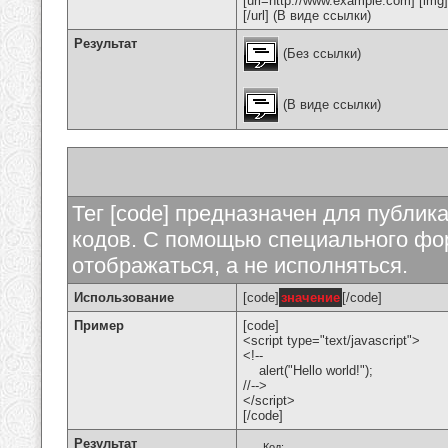
[url=http://www.example.com] [img
[/url] (В виде ссылки)
Результат
(Без ссылки)
(В виде ссылки)
Тег [code] предназначен для публи
кодов. С помощью специального фор
отображаться, а не исполняться.
Использование
[code]
значение
[/code]
Пример
[code]
<script type="text/javascript">
<!--
alert("Hello world!");
//-->
</script>
[/code]
Результат
Код: