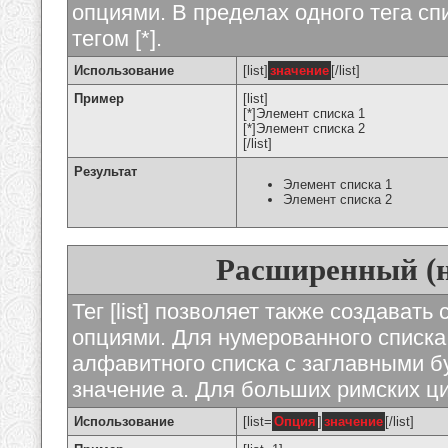
опциями. В пределах одного тега с
тегом [*].
Использование
[list]
значение
[/list]
Пример
[list]
[*]Элемент списка 1
[*]Элемент списка 2
[/list]
Результат
Элемент списка 1
Элемент списка 2
Расширенный (
Тег [list] позволяет также создават
опциями. Для нумерованного списка
алфавитного списка с заглавными бу
значение а. Для больших римских циф
Использование
[list=
Опция
]
значение
[/list]