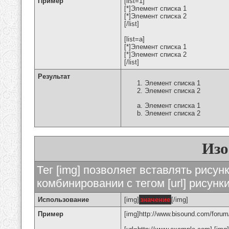
Пример
[list=1]
[*]Элемент списка 1
[*]Элемент списка 2
[/list]
[list=a]
[*]Элемент списка 1
[*]Элемент списка 2
[/list]
Результат
Элемент списка 1
Элемент списка 2
Элемент списка 1
Элемент списка 2
Изо
Тег [img] позволяет вставлять рису
комбинировании с тегом [url] рисунк
Использование
[img]
значение
[/img]
Пример
[img]http://www.bisound.com/forum