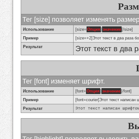
Разм
Тег [size] позволяет изменять разме
Использование
[size=
Опция
]
значение
[/size]
Пример
[size=+2]Этот текст в два раза б
Результат
Этот текст в два 
Тег [font] изменяет шрифт.
Использование
[font=
Опция
]
значение
[/font]
Пример
[font=courier]Этот текст написан 
Результат
Этот текст написан шрифто
Вы
Тег [highlight] позволяет выделить ва