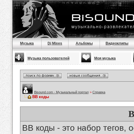
Музыка
Dj Mixes
Альбомы
Видеоклипы
Музыка пользователей
Моя музыка
Bisound.com - Музыкальный портал
>
Справка
BB коды
B
BB коды - это набор тегов,