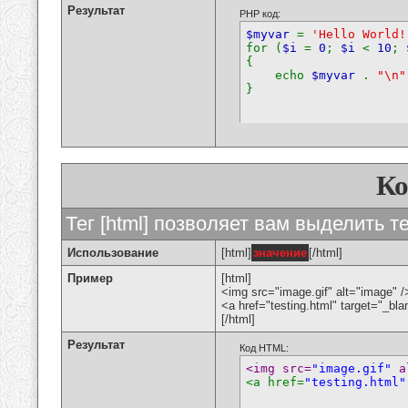
Результат
PHP код:
$myvar
=
'Hello World!
for (
$i
=
0
;
$i
<
10
;
{
echo
$myvar
.
"\n"
}
К
Тег [html] позволяет вам выделить 
Использование
[html]
значение
[/html]
Пример
[html]
<img src="image.gif" alt="image" /
<a href="testing.html" target="_bl
[/html]
Результат
Код HTML:
<img src=
"image.gif"
 a
<a href=
"testing.html"