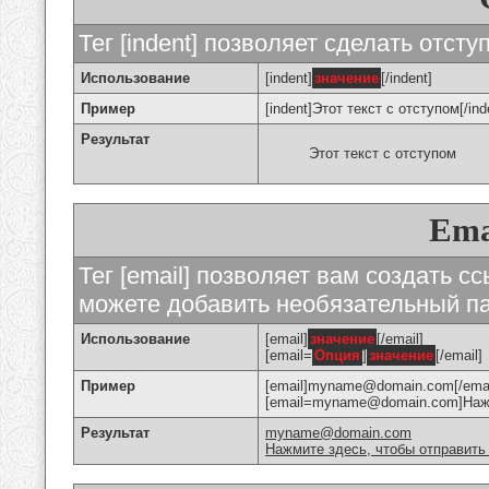
Тег [indent] позволяет сделать отступ
Использование
[indent]
значение
[/indent]
Пример
[indent]Этот текст с отступом[/ind
Результат
Этот текст с отступом
Ema
Тег [email] позволяет вам создать с
можете добавить необязательный па
Использование
[email]
значение
[/email]
[email=
Опция
]
значение
[/email]
Пример
[email]myname@domain.com[/emai
[email=myname@domain.com]Нажми
Результат
myname@domain.com
Нажмите здесь, чтобы отправить