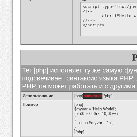
<script type="text/jav
<!--

	alert("Hello world!");

//-->

</script>
Тег [php] исполняет ту же самую функ
подсвечивает синтаксис языка PHP. 
PHP, он может работать и с другими
Использование
[php]
значение
[/php]
Пример
[php]
$myvar = 'Hello World!';
for ($
i = 0; $i < 10; $i++)
{
echo $myvar . "\n";
}
[/php]