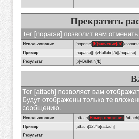
Прекратить ра
Тег [noparse] позволит вам отменить
Использование
[noparse]
[b]значение[/b]
[/nopars
Пример
[noparse][b]vBulletin[/b][/noparse]
Результат
[b]vBulletin[/b]
В
Тег [attach] позволяет вам отображ
Будут отображены только те вложе
сообщению.
Использование
[attach]
Номер вложения
[/attach
Пример
[attach]12345[/attach]
Результат