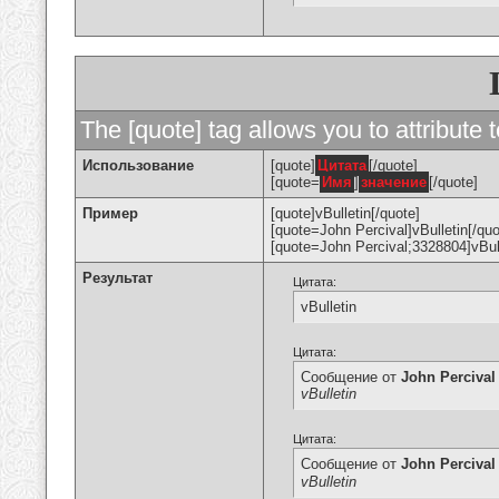
The [quote] tag allows you to attribute 
Использование
[quote]
Цитата
[/quote]
[quote=
Имя
]
значение
[/quote]
Пример
[quote]vBulletin[/quote]
[quote=John Percival]vBulletin[/quo
[quote=John Percival;3328804]vBull
Результат
Цитата:
vBulletin
Цитата:
Сообщение от
John Percival
vBulletin
Цитата:
Сообщение от
John Percival
vBulletin