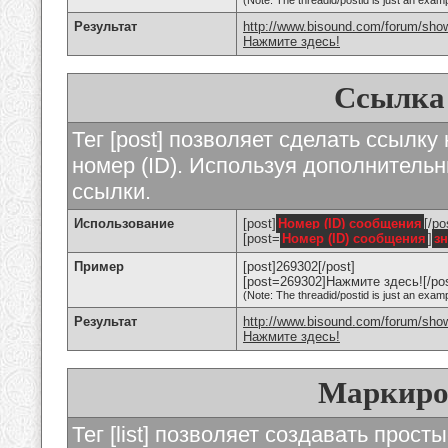
(Note: The threadid/postid is just an examp
Результат
http://www.bisound.com/forum/sho
Нажмите здесь!
Ссылка
Тег [post] позволяет сделать ссылку
номер (ID). Используя дополнитель
ссылки.
Использование
[post]
Номер (ID) сообщения
[/po
[post=
Номер (ID) сообщения
]
з
Пример
[post]269302[/post]
[post=269302]Нажмите здесь![/pos
(Note: The threadid/postid is just an examp
Результат
http://www.bisound.com/forum/sh
Нажмите здесь!
Маркиро
Тег [list] позволяет создавать прос