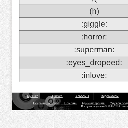
(h)
:giggle:
:horror:
:superman:
:eyes_dropeed:
:inlove:
Музыка
Dj mixes
Альбомы
Видеоклипы
Реклама на сайте
Помощь
Администрация
Служба под
Все права защищены © 2007-2026 Bisou