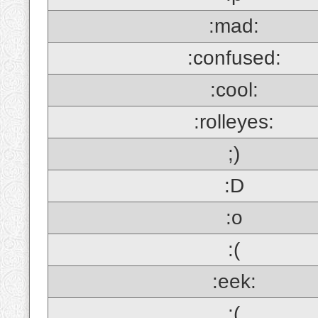
:mad:
:confused:
:cool:
:rolleyes:
;)
:D
:o
:(
:eek:
;(