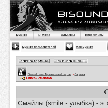
Музыка
Dj Mixes
Альбомы
Видеоклипы
Музыка пользователей
Моя музыка
Bisound.com - Музыкальный портал
>
Справка
Список смайлов
Смайлы (smile - улыбка) - 