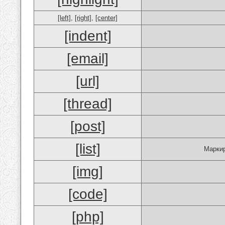
[left]
,
[right]
,
[center]
[indent]
[email]
[url]
[thread]
[post]
[list]
Маркир
[img]
[code]
[php]