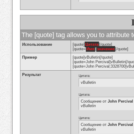
The [quote] tag allows you to attribute 
Использование
[quote]
Цитата
[/quote]
[quote=
Имя
]
значение
[/quote]
Пример
[quote]vBulletin[/quote]
[quote=John Percival]vBulletin[/quo
[quote=John Percival;3328700]vBull
Результат
Цитата:
vBulletin
Цитата:
Сообщение от
John Percival
vBulletin
Цитата:
Сообщение от
John Percival
vBulletin