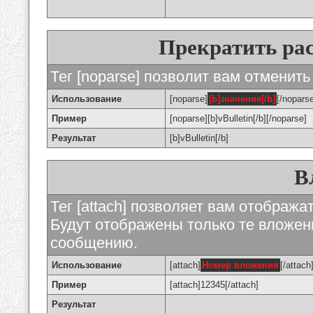
Прекратить ра
Тег [noparse] позволит вам отменить
Использование
[noparse]
[b]значение[/b]
[/nopars
Пример
[noparse][b]vBulletin[/b][/noparse]
Результат
[b]vBulletin[/b]
В
Тег [attach] позволяет вам отображ
Будут отображены только те вложе
сообщению.
Использование
[attach]
Номер вложения
[/attach
Пример
[attach]12345[/attach]
Результат