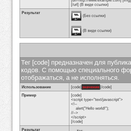
[url=http://www.example.com] [img
[/url] (В виде ссылки)
Результат
(Без ссылки)
(В виде ссылки)
Тег [code] предназначен для публи
кодов. С помощью специального фор
отображаться, а не исполняться.
Использование
[code]
значение
[/code]
Пример
[code]
<script type="text/javascript">
<!--
alert("Hello world!");
//-->
</script>
[/code]
Результат
Код: