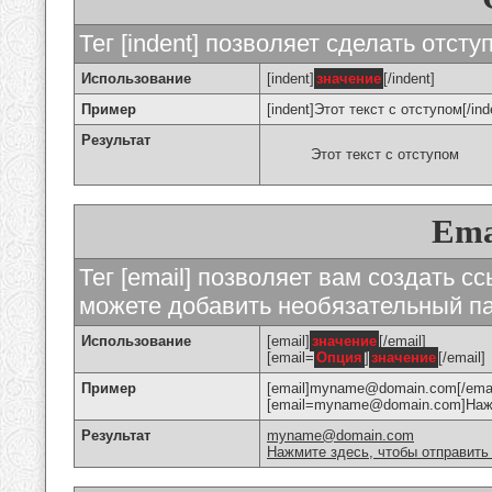
Тег [indent] позволяет сделать отступ
Использование
[indent]
значение
[/indent]
Пример
[indent]Этот текст с отступом[/ind
Результат
Этот текст с отступом
Ema
Тег [email] позволяет вам создать с
можете добавить необязательный па
Использование
[email]
значение
[/email]
[email=
Опция
]
значение
[/email]
Пример
[email]myname@domain.com[/emai
[email=myname@domain.com]Нажми
Результат
myname@domain.com
Нажмите здесь, чтобы отправить