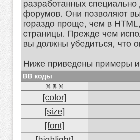
разработанных специально 
форумов. Они позволяют в
гораздо проще, чем в HTML
страницы. Прежде чем испо
вы должны убедиться, что 
Ниже приведены примеры и
BB коды
[b]
,
[i]
,
[u]
[color]
[size]
[font]
[highlight]