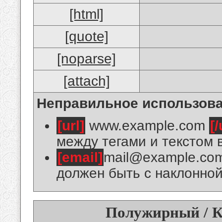
[html]
[quote]
[noparse]
[attach]
Неправильное использова
[url]
www.example.com
[/
между тегами и текстом 
[email]
mail@example.co
должен быть с наклонной
Полужирный / К