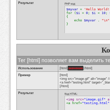
Результат
PHP код:
$myvar
=
'Hello World!
for (
$i
=
0
;
$i
<
10
;
{
echo
$myvar
.
"\n"
}
К
Тег [html] позволяет вам выделить 
Использование
[html]
значение
[/html]
Пример
[html]
<img src="image.gif" alt="image" /
<a href="testing.html" target="_bl
[/html]
Результат
Код HTML:
<img src=
"image.gif"
 a
<a href=
"testing.html"