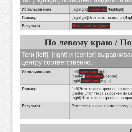
Использование
[highlight]
значение
[/highlight]
Пример
[highlight]Этот текст выделен[/high
Результат
Этот текст выделен
По левому краю / По
Теги [left], [right] и [center] вырав
центру соответственно.
Использование
[left]
значение
[/left]
[center]
значение
[/center]
[right]
значение
[/right]
Пример
[left]Этот текст выровнен по левом
[center]Этот текст выровнен по це
[right]Этот текст выровнен по пра
Результат
Этот текст выровнен по левому 