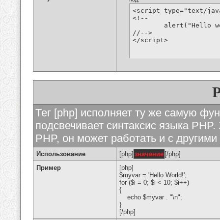
<script type="text/jav
<!--

	alert("Hello world!");

//-->

</script>
Тег [php] исполняет ту же самую функ
подсвечивает синтаксис языка PHP. 
PHP, он может работать и с другими
Использование
[php]
значение
[/php]
Пример
[php]
$myvar = 'Hello World!';
for ($
i = 0; $i < 10; $i++)
{
echo $myvar . "\n";
}
[/php]