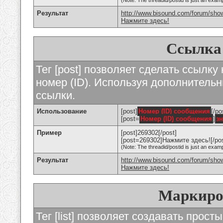
(Note: The threadid/postid is just an examp
Результат
http://www.bisound.com/forum/sho
Нажмите здесь!
Ссылка
Тег [post] позволяет сделать ссылку
номер (ID). Используя дополнитель
ссылки.
Использование
[post]
Номер (ID) сообщения
[/po
[post=
Номер (ID) сообщения
]
з
Пример
[post]269302[/post]
[post=269302]Нажмите здесь![/pos
(Note: The threadid/postid is just an examp
Результат
http://www.bisound.com/forum/sh
Нажмите здесь!
Маркиро
Тег [list] позволяет создавать прос