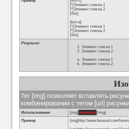
Пример
[list=1]
[*]Элемент списка 1
[*]Элемент списка 2
[/list]
[list=a]
[*]Элемент списка 1
[*]Элемент списка 2
[/list]
Результат
Элемент списка 1
Элемент списка 2
Элемент списка 1
Элемент списка 2
Изо
Тег [img] позволяет вставлять рису
комбинировании с тегом [url] рисунк
Использование
[img]
значение
[/img]
Пример
[img]http://www.bisound.com/forum