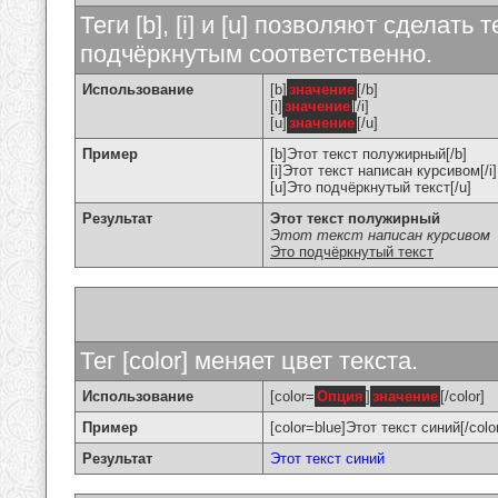
Теги [b], [i] и [u] позволяют сделат
подчёркнутым соответственно.
Использование
[b]
значение
[/b]
[i]
значение
[/i]
[u]
значение
[/u]
Пример
[b]Этот текст полужирный[/b]
[i]Этот текст написан курсивом[/i]
[u]Это подчёркнутый текст[/u]
Результат
Этот текст полужирный
Этот текст написан курсивом
Это подчёркнутый текст
Тег [color] меняет цвет текста.
Использование
[color=
Опция
]
значение
[/color]
Пример
[color=blue]Этот текст синий[/colo
Результат
Этот текст синий