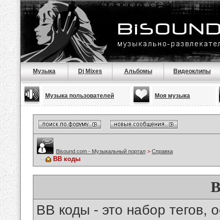
Музыка
Dj Mixes
Альбомы
Видеоклипы
Музыка пользователей
Моя музыка
Bisound.com - Музыкальный портал
>
Справка
BB коды
B
BB коды - это набор тегов,