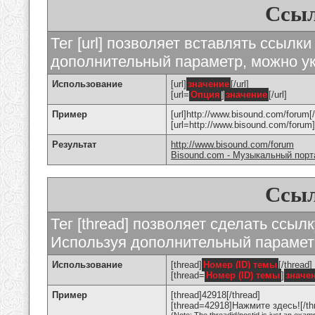
Ссыл
Тег [url] позволяет вставлять ссылк
дополнительный параметр, можно ук
Использование
[url]
значение
[/url]
[url=
Опция
]
значение
[/url]
Пример
[url]http://www.bisound.com/forum[/
[url=http://www.bisound.com/foru
Результат
http://www.bisound.com/forum
Bisound.com - Музыкальный порт
Ссыл
Тег [thread] позволяет сделать ссылк
Используя дополнительный параметр
Использование
[thread]
Номер (ID) темы
[/thread]
[thread=
Номер (ID) темы
]
значе
Пример
[thread]42918[/thread]
[thread=42918]Нажмите здесь![/th