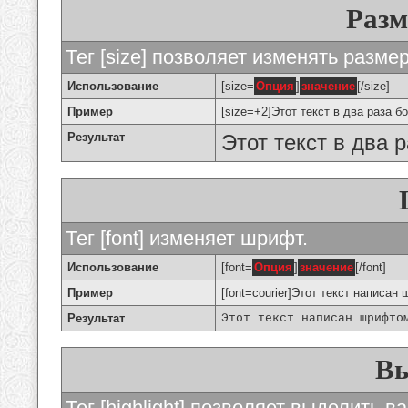
Разм
Тег [size] позволяет изменять разме
Использование
[size=
Опция
]
значение
[/size]
Пример
[size=+2]Этот текст в два раза б
Результат
Этот текст в два 
Тег [font] изменяет шрифт.
Использование
[font=
Опция
]
значение
[/font]
Пример
[font=courier]Этот текст написан 
Результат
Этот текст написан шрифто
Вы
Тег [highlight] позволяет выделить ва