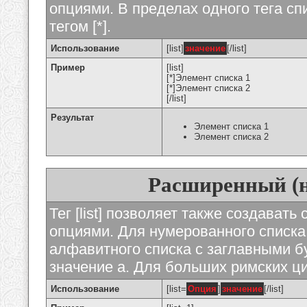
опциями. В пределах одного тега с
тегом [*].
Использование
[list]
значение
[/list]
Пример
[list]
[*]Элемент списка 1
[*]Элемент списка 2
[/list]
Результат
Элемент списка 1
Элемент списка 2
Расширенный (
Тег [list] позволяет также создават
опциями. Для нумерованного списка
алфавитного списка с заглавными бу
значение а. Для больших римских циф
Использование
[list=
Опция
]
значение
[/list]