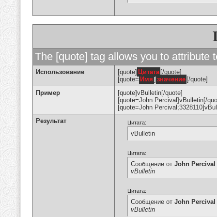
The [quote] tag allows you to attribute 
Использование
[quote]
Цитата
[/quote]
[quote=
Имя
]
значение
[/quote]
Пример
[quote]vBulletin[/quote]
[quote=John Percival]vBulletin[/quo
[quote=John Percival;3328110]vBull
Результат
Цитата:
vBulletin
Цитата:
Сообщение от
John Percival
vBulletin
Цитата:
Сообщение от
John Percival
vBulletin