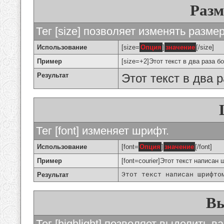
Разм
Тег [size] позволяет изменять разме
Использование
[size=
Опция
]
значение
[/size]
Пример
[size=+2]Этот текст в два раза б
Результат
Этот текст в два 
Тег [font] изменяет шрифт.
Использование
[font=
Опция
]
значение
[/font]
Пример
[font=courier]Этот текст написан 
Результат
Этот текст написан шрифто
Вы
Тег [highlight] позволяет выделить ва