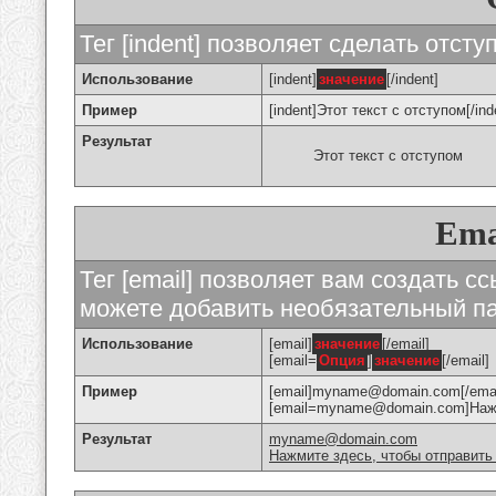
Тег [indent] позволяет сделать отступ
Использование
[indent]
значение
[/indent]
Пример
[indent]Этот текст с отступом[/ind
Результат
Этот текст с отступом
Ema
Тег [email] позволяет вам создать с
можете добавить необязательный па
Использование
[email]
значение
[/email]
[email=
Опция
]
значение
[/email]
Пример
[email]myname@domain.com[/emai
[email=myname@domain.com]Нажми
Результат
myname@domain.com
Нажмите здесь, чтобы отправить