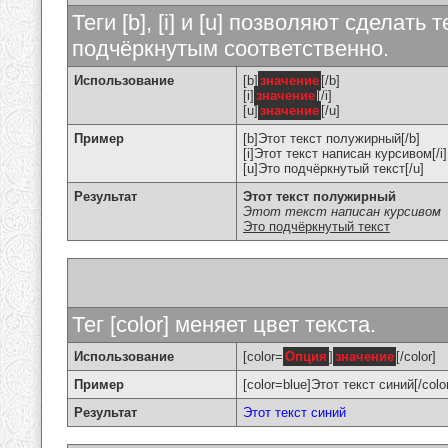
Теги [b], [i] и [u] позволяют сделат
подчёркнутым соответственно.
Использование
[b]
значение
[/b]
[i]
значение
[/i]
[u]
значение
[/u]
Пример
[b]Этот текст полужирный[/b]
[i]Этот текст написан курсивом[/i]
[u]Это подчёркнутый текст[/u]
Результат
Этот текст полужирный
Этот текст написан курсивом
Это подчёркнутый текст
Тег [color] меняет цвет текста.
Использование
[color=
Опция
]
значение
[/color]
Пример
[color=blue]Этот текст синий[/colo
Результат
Этот текст синий