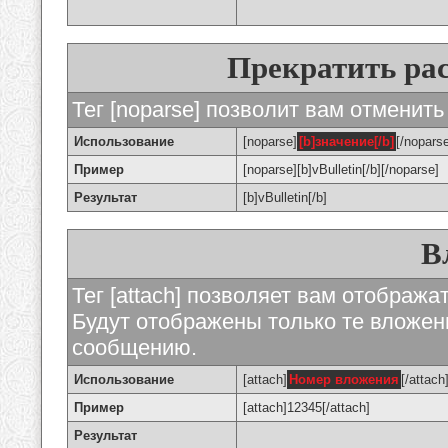
Прекратить ра
Тег [noparse] позволит вам отменить
Использование
[noparse]
[b]значение[/b]
[/nopars
Пример
[noparse][b]vBulletin[/b][/noparse]
Результат
[b]vBulletin[/b]
В
Тег [attach] позволяет вам отображ
Будут отображены только те вложе
сообщению.
Использование
[attach]
Номер вложения
[/attach
Пример
[attach]12345[/attach]
Результат