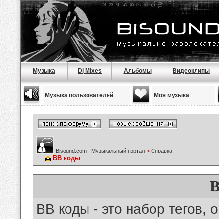
Музыка
Dj Mixes
Альбомы
Видеоклипы
Музыка пользователей
Моя музыка
Bisound.com - Музыкальный портал
>
Справка
BB коды
B
BB коды - это набор тегов,