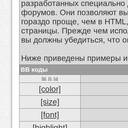
разработанных специально 
форумов. Они позволяют в
гораздо проще, чем в HTML
страницы. Прежде чем испо
вы должны убедиться, что 
Ниже приведены примеры и
BB коды
[b]
,
[i]
,
[u]
[color]
[size]
[font]
[highlight]