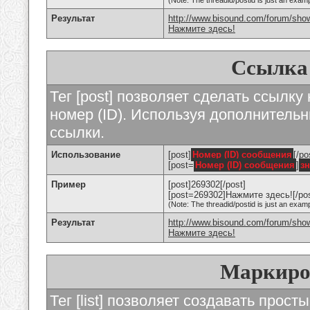
(Note: The threadid/postid is just an examp
Результат
http://www.bisound.com/forum/sho
Нажмите здесь!
Ссылка
Тег [post] позволяет сделать ссылку
номер (ID). Используя дополнитель
ссылки.
Использование
[post]
Номер (ID) сообщения
[/po
[post=
Номер (ID) сообщения
]
з
Пример
[post]269302[/post]
[post=269302]Нажмите здесь![/pos
(Note: The threadid/postid is just an examp
Результат
http://www.bisound.com/forum/sh
Нажмите здесь!
Маркиро
Тег [list] позволяет создавать прос