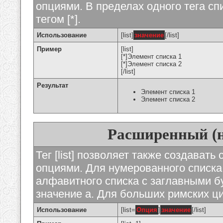
опциями. В пределах одного тега с
тегом [*].
Использование
[list]
значение
[/list]
Пример
[list]
[*]Элемент списка 1
[*]Элемент списка 2
[/list]
Результат
Элемент списка 1
Элемент списка 2
Расширенный (
Тег [list] позволяет также создават
опциями. Для нумерованного списка
алфавитного списка с заглавными бу
значение а. Для больших римских циф
Использование
[list=
Опция
]
значение
[/list]