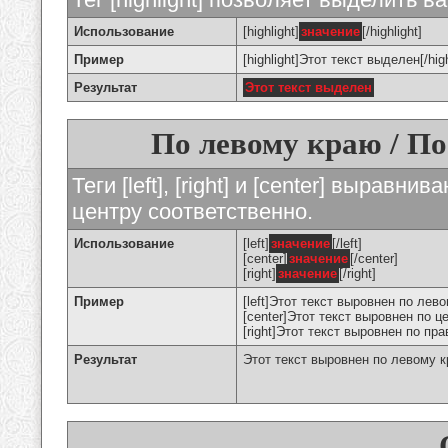
Использование
[highlight]
значение
[/highlight]
Пример
[highlight]Этот текст выделен[/high
Результат
Этот текст выделен
По левому краю / По
Теги [left], [right] и [center] вырав
центру соответственно.
Использование
[left]
значение
[/left]
[center]
значение
[/center]
[right]
значение
[/right]
Пример
[left]Этот текст выровнен по левом
[center]Этот текст выровнен по це
[right]Этот текст выровнен по пра
Результат
Этот текст выровнен по левому 