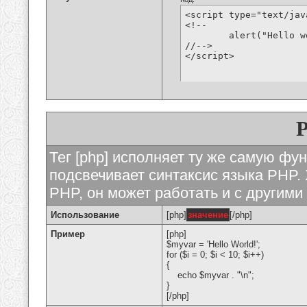
<script type="text/jav
<!--

	alert("Hello world!");

//-->

</script>
Тег [php] исполняет ту же самую функ
подсвечивает синтаксис языка PHP. 
PHP, он может работать и с другими
Использование
[php]
значение
[/php]
Пример
[php]
$myvar = 'Hello World!';
for ($
i = 0; $i < 10; $i++)
{
echo $myvar . "\n";
}
[/php]