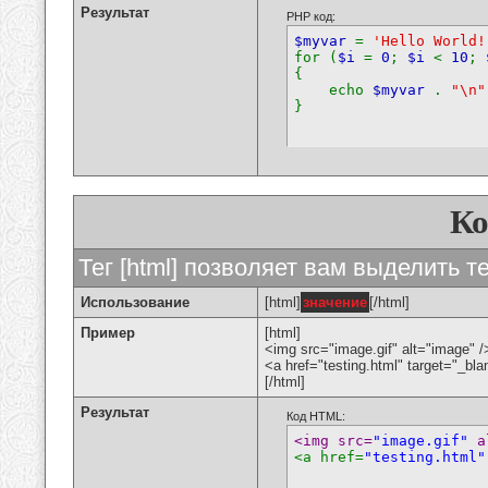
Результат
PHP код:
$myvar
=
'Hello World!
for (
$i
=
0
;
$i
<
10
;
{
echo
$myvar
.
"\n"
}
К
Тег [html] позволяет вам выделить 
Использование
[html]
значение
[/html]
Пример
[html]
<img src="image.gif" alt="image" /
<a href="testing.html" target="_bl
[/html]
Результат
Код HTML:
<img src=
"image.gif"
 a
<a href=
"testing.html"