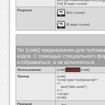
[url=http://www.example.com] [img
[/url] (В виде ссылки)
Результат
(Без ссылки)
(В виде ссылки)
Тег [code] предназначен для публи
кодов. С помощью специального фор
отображаться, а не исполняться.
Использование
[code]
значение
[/code]
Пример
[code]
<script type="text/javascript">
<!--
alert("Hello world!");
//-->
</script>
[/code]
Результат
Код: