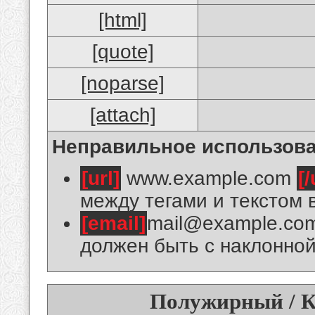
[html]
[quote]
[noparse]
[attach]
Неправильное использова
[url]
www.example.com
[/
между тегами и текстом 
[email]
mail@example.co
должен быть с наклонной
Полужирный / К