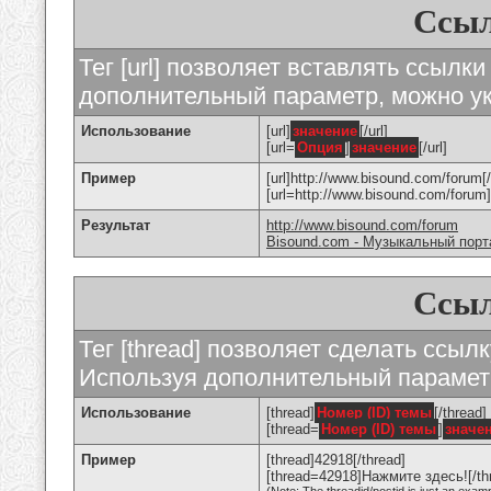
Ссыл
Тег [url] позволяет вставлять ссылк
дополнительный параметр, можно ук
Использование
[url]
значение
[/url]
[url=
Опция
]
значение
[/url]
Пример
[url]http://www.bisound.com/forum[/
[url=http://www.bisound.com/foru
Результат
http://www.bisound.com/forum
Bisound.com - Музыкальный порт
Ссыл
Тег [thread] позволяет сделать ссылк
Используя дополнительный параметр
Использование
[thread]
Номер (ID) темы
[/thread]
[thread=
Номер (ID) темы
]
значе
Пример
[thread]42918[/thread]
[thread=42918]Нажмите здесь![/th