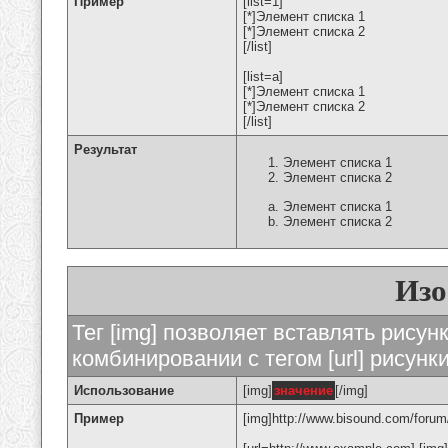
Пример
[list=1]
[*]Элемент списка 1
[*]Элемент списка 2
[/list]
[list=a]
[*]Элемент списка 1
[*]Элемент списка 2
[/list]
Результат
Элемент списка 1
Элемент списка 2
Элемент списка 1
Элемент списка 2
Изо
Тег [img] позволяет вставлять рису
комбинировании с тегом [url] рисунк
Использование
[img]
значение
[/img]
Пример
[img]http://www.bisound.com/forum