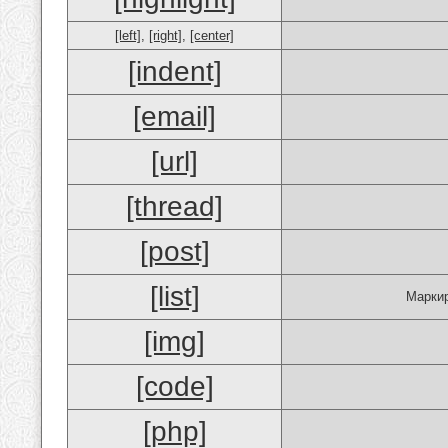
[left]
,
[right]
,
[center]
[indent]
[email]
[url]
[thread]
[post]
[list]
Маркир
[img]
[code]
[php]