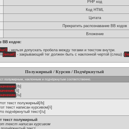
PHP код
Код HTML
Цитата
Прекратить распознавание BB кодов
Вложение
е BB кодов:
/url]
- нельзя допускать пробела между тегами и текстом внутри.
om
[email]
- закрывающий тег должен быть с наклонной чертой (слеш) (
[/
Полужирный / Курсив / Подчёркнутый
ь текст полужирным, наклонным и подчёркнутым соответственно.
значение
[/b]
начение
[/i]
значение
[/u]
Этот текст полужирный[/b]
Этот текст написан курсивом[/i]
Это подчёркнутый текст[/u]
т текст полужирный
т текст написан курсивом
 подчёркнутый текст