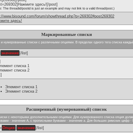
st=269302]Нажмите здесь![/post]
e: The threadid/postid is just an example and may not link to a valid thread/post.)
p://www.bisound.com/forum/showthread.php?p=269302#post269302
мите здесь!
Маркированные списки
тые и нумерованные списки с различными опциями. В пределах одного тега списка кажд
]
значение
[/list]
]
Элемент списка 1
Элемент списка 2
t]
Элемент списка 1
Элемент списка 2
Расширенный (нумерованный) список
ь списки с некоторыми дополнительными опциями. Для нумерованного списка опция долж
вами - значение A, с прописными буквами - значение а. Для больших римских цифр - I,
t=
Опция
]
значение
[/list]