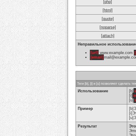
[php]
[html]
[quote]
[noparse]
[attach]
Неправильное использовани
[url]
www.example.com
[
[email]
mail@example.c
Теги [b], [i] и [u] позволяют сделат
Использование
[b]
[i]
з
[u]
Пример
[b]
[i]
[u]
Результат
Это
Это
Это