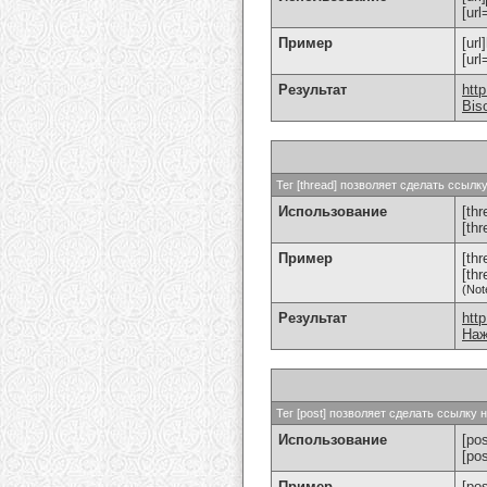
[url
Пример
[url
[ur
Результат
htt
Bis
Тег [thread] позволяет сделать ссыл
Использование
[thr
[th
Пример
[th
[th
(Not
Результат
htt
Наж
Тег [post] позволяет сделать ссылку
Использование
[pos
[po
Пример
[po