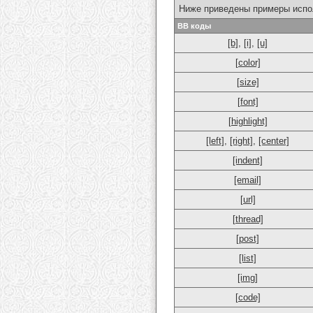
Ниже приведены примеры испо
BB коды
[b]
,
[i]
,
[u]
[color]
[size]
[font]
[highlight]
[left]
,
[right]
,
[center]
[indent]
[email]
[url]
[thread]
[post]
[list]
[img]
[code]