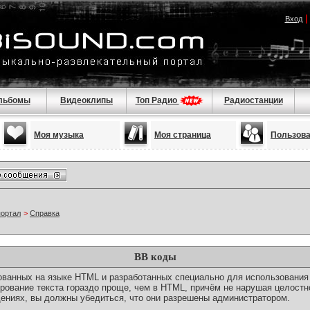
Вход
льбомы
Видеоклипы
Топ Радио
Радиостанции
Моя музыка
Моя страница
Пользов
портал
>
Справка
BB коды
снованных на языке HTML и разработанных специально для использовани
ование текста гораздо проще, чем в HTML, причём не нарушая целостн
ениях, вы должны убедиться, что они разрешены администратором.