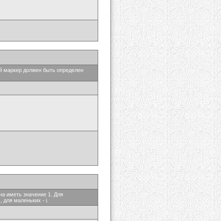
ый маркер должен быть определен
на иметь значение 1. Для
 для маленьких - i.