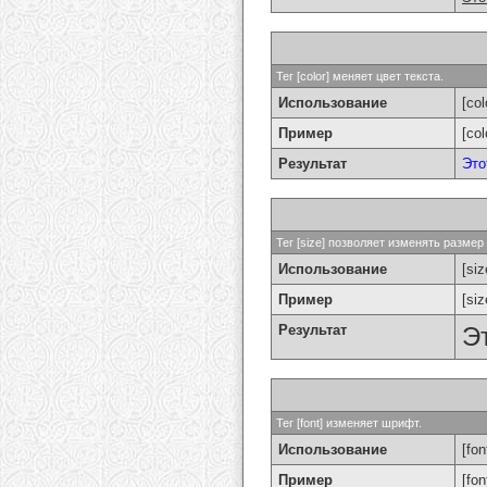
Тег [color] меняет цвет текста.
Использование
[col
Пример
[co
Результат
Это
Тег [size] позволяет изменять разме
Использование
[si
Пример
[si
Результат
Э
Тег [font] изменяет шрифт.
Использование
[fon
Пример
[fo