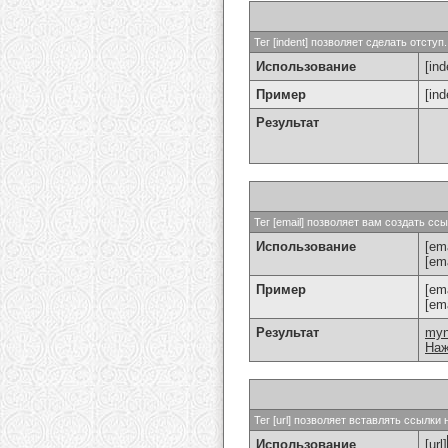
Тег [indent] позволяет сделать отступ.
Использование
[ind
Пример
[in
Результат
Тег [email] позволяет вам создать с
Использование
[ema
[em
Пример
[em
[em
Результат
my
Наж
Тег [url] позволяет вставлять ссылк
Использование
[url]