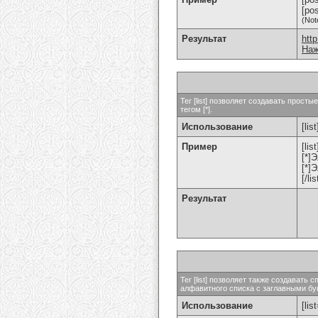
[po
(Not
Результат
htt
Наж
Тег [list] позволяет создавать прос
тегом [*].
Использование
[list
Пример
[list
[*]
[*]
[/lis
Результат
Тег [list] позволяет также создават
алфавитного списка с заглавными бук
Использование
[lis