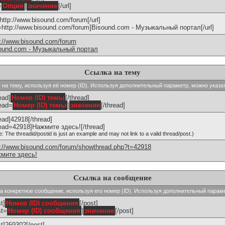
=
Опция
]
значение
[/url]
]http://www.bisound.com/forum[/url]
l=http://www.bisound.com/forum]Bisound.com - Музыкальный портал[/url]
p://www.bisound.com/forum
ound.com - Музыкальный портал
Ссылка на тему
ку на тему, используя её номер (ID). Используя дополнительный параметр, можно указа
ead]
Номер (ID) темы
[/thread]
read=
Номер (ID) темы
]
значение
[/thread]
read]42918[/thread]
read=42918]Нажмите здесь![/thread]
e: The threadid/postid is just an example and may not link to a valid thread/post.)
p://www.bisound.com/forum/showthread.php?t=42918
мите здесь!
Ссылка на сообщение
 на конкретное сообщение, используя его номер (ID). Используя дополнительный парам
t]
Номер (ID) сообщения
[/post]
st=
Номер (ID) сообщения
]
значение
[/post]
st]269302[/post]