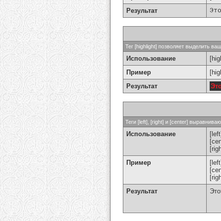
Результат
Эт
Тег [highlight] позволяет выделить ваш
Использование
[hig
Пример
[hi
Результат
Эт
Теги [left], [right] и [center] выравн
Использование
[left
[cen
[rig
Пример
[le
[ce
[ri
Результат
Это