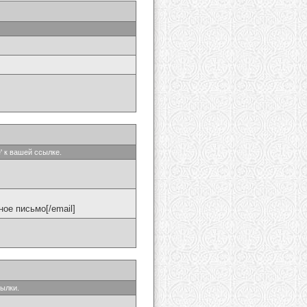
' к вашей ссылке.
ое письмо[/email]
сылки.