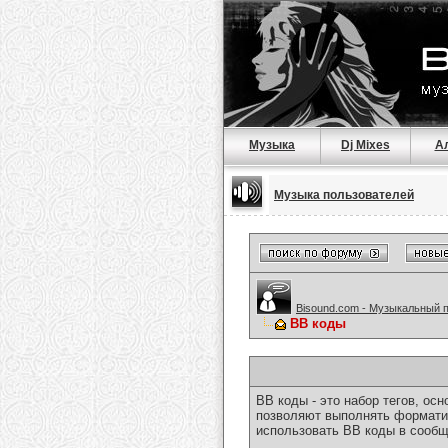
Музыка
Dj Mixes
А
Музыка пользователей
Bisound.com - Музыкальный 
BB коды
BB коды - это набор тегов, о
позволяют выполнять форматир
использовать BB коды в сообщ