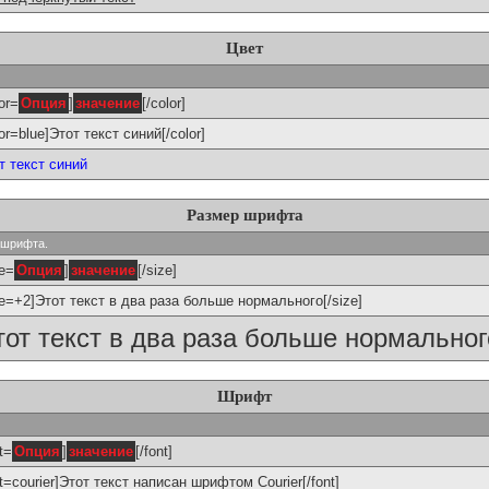
Цвет
or=
Опция
]
значение
[/color]
lor=blue]Этот текст синий[/color]
т текст синий
Размер шрифта
р шрифта.
ze=
Опция
]
значение
[/size]
ze=+2]Этот текст в два раза больше нормального[/size]
тот текст в два раза больше нормальног
Шрифт
t=
Опция
]
значение
[/font]
nt=courier]Этот текст написан шрифтом Courier[/font]