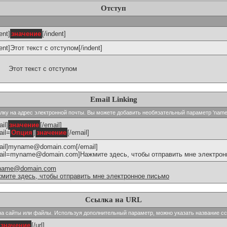
Отступ
ent]
значение
[/indent]
dent]Этот текст с отступом[/indent]
Этот текст с отступом
Email Linking
сылку на адрес электронной почты. Вы можете добавить необязательный параметр 'name
il]
значение
[/email]
ail=
Опция
]
значение
[/email]
ail]myname@domain.com[/email]
ail=myname@domain.com]Нажмите здесь, чтобы отправить мне электронн
name@domain.com
мите здесь, чтобы отправить мне электронное письмо
Ссылка на URL
и на сайты или файлы. Используя дополнительный параметр, можно указать название с
значение
[/url]