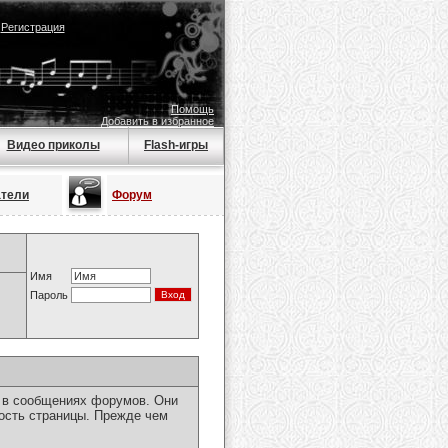
|
Регистрация
Помощь
Добавить в избранное
Видео приколы
Flash-игры
атели
Форум
Имя
Пароль
я в сообщениях форумов. Они
ость страницы. Прежде чем