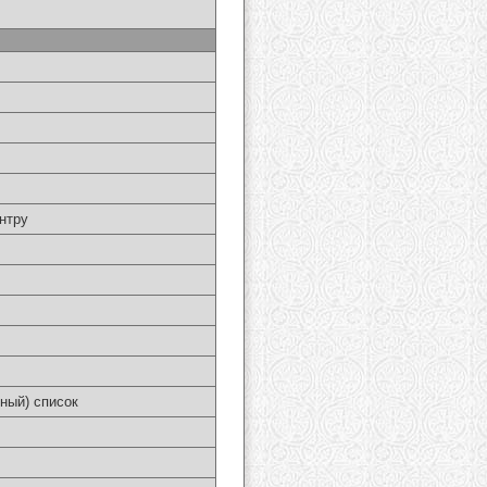
нтру
ный) список