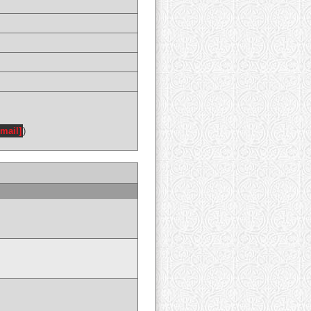
email]
)