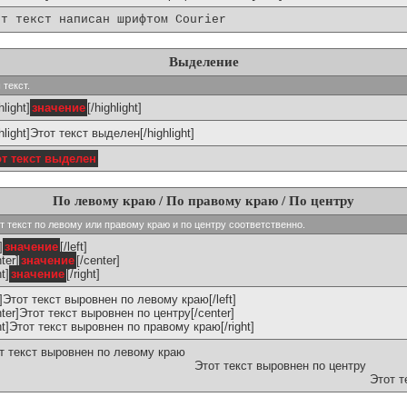
от текст написан шрифтом Courier
Выделение
 текст.
hlight]
значение
[/highlight]
ghlight]Этот текст выделен[/highlight]
от текст выделен
По левому краю / По правому краю / По центру
ивают текст по левому или правому краю и по центру соответственно.
]
значение
[/left]
ter]
значение
[/center]
ht]
значение
[/right]
ft]Этот текст выровнен по левому краю[/left]
nter]Этот текст выровнен по центру[/center]
ght]Этот текст выровнен по правому краю[/right]
т текст выровнен по левому краю
Этот текст выровнен по центру
Этот т