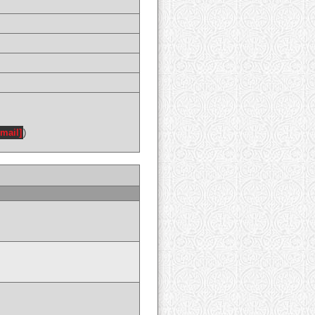
email]
)