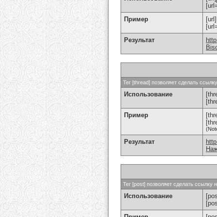
[url
Пример
[url
[ur
Результат
htt
Bis
Тег [thread] позволяет сделать ссыл
Использование
[thr
[th
Пример
[th
[th
(Not
Результат
htt
Наж
Тег [post] позволяет сделать ссылку
Использование
[pos
[po
Пример
[po