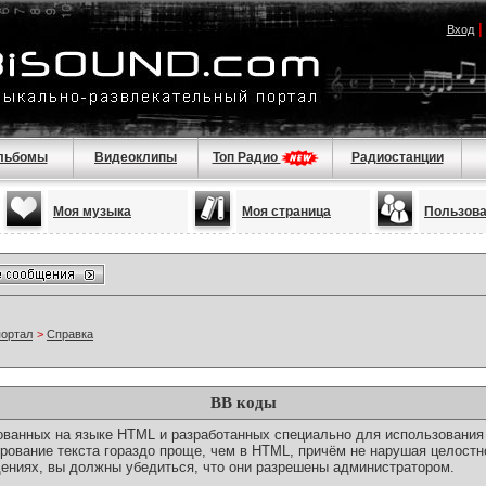
Вход
льбомы
Видеоклипы
Топ Радио
Радиостанции
Моя музыка
Моя страница
Пользов
портал
>
Справка
BB коды
снованных на языке HTML и разработанных специально для использовани
ование текста гораздо проще, чем в HTML, причём не нарушая целостн
ениях, вы должны убедиться, что они разрешены администратором.