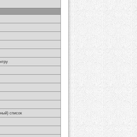
нтру
ный) список