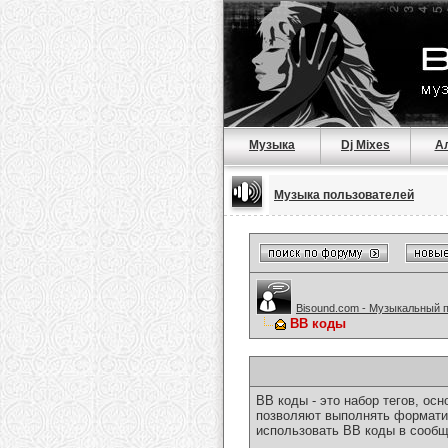
Музыка
Dj Mixes
А
Музыка пользователей
Bisound.com - Музыкальный 
BB коды
BB коды - это набор тегов, о
позволяют выполнять форматир
использовать BB коды в сообщ