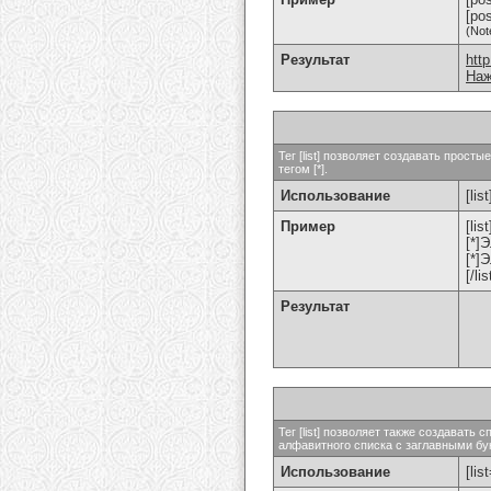
[po
(Not
Результат
htt
Наж
Тег [list] позволяет создавать прос
тегом [*].
Использование
[list
Пример
[list
[*]
[*]
[/lis
Результат
Тег [list] позволяет также создават
алфавитного списка с заглавными бук
Использование
[lis