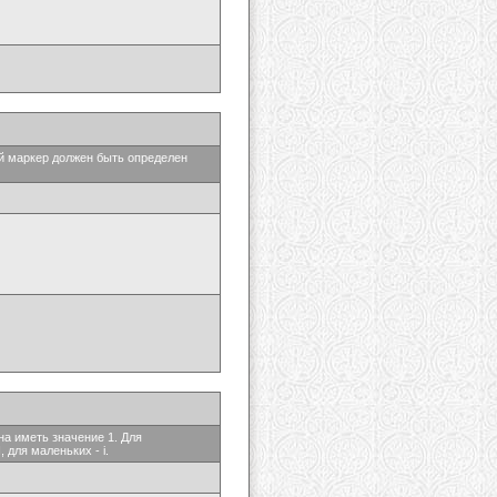
ый маркер должен быть определен
на иметь значение 1. Для
 для маленьких - i.