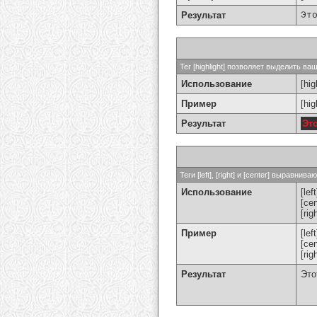
Результат
Эт
Тег [highlight] позволяет выделить ваш
Использование
[hig
Пример
[hi
Результат
Эт
Теги [left], [right] и [center] выравн
Использование
[left
[cen
[rig
Пример
[le
[ce
[ri
Результат
Это