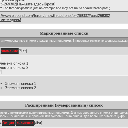
st=269302]Нажмите здесь![/post]
e: The threadid/postid is just an example and may not link to a valid thread/post.)
p://www.bisound.com/forum/showthread.php?p=269302#post269302
мите здесь!
Маркированные списки
тые и нумерованные списки с различными опциями. В пределах одного тега списка кажд
]
значение
[/list]
]
Элемент списка 1
Элемент списка 2
t]
Элемент списка 1
Элемент списка 2
Расширенный (нумерованный) список
ь списки с некоторыми дополнительными опциями. Для нумерованного списка опция долж
вами - значение A, с прописными буквами - значение а. Для больших римских цифр - I,
t=
Опция
]
значение
[/list]