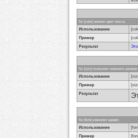
Тег [color] меняет цвет текста.
Использование
[col
Пример
[co
Результат
Это
Тег [size] позволяет изменять разме
Использование
[si
Пример
[si
Результат
Э
Тег [font] изменяет шрифт.
Использование
[fon
Пример
[fo