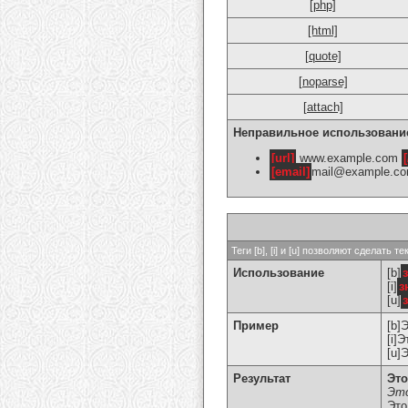
[php]
[html]
[quote]
[noparse]
[attach]
Неправильное использовани
[url]
www.example.com
[
[email]
mail@example.c
Теги [b], [i] и [u] позволяют сделат
Использование
[b]
[i]
з
[u]
Пример
[b]
[i]
[u]
Результат
Это
Это
Это