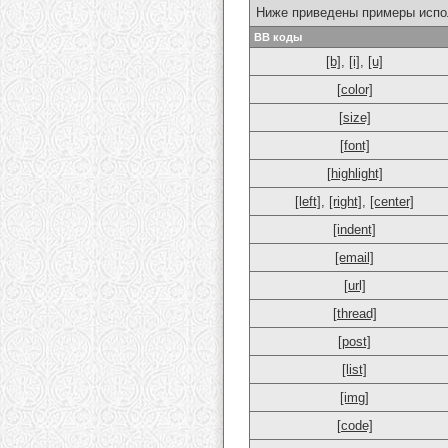
Ниже приведены примеры испо
BB коды
[b]
,
[i]
,
[u]
[color]
[size]
[font]
[highlight]
[left]
,
[right]
,
[center]
[indent]
[email]
[url]
[thread]
[post]
[list]
[img]
[code]