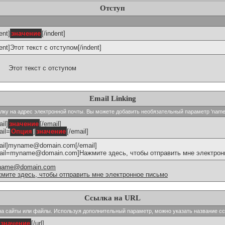
Отступ
ent]
значение
[/indent]
dent]Этот текст с отступом[/indent]
Этот текст с отступом
Email Linking
сылку на адрес электронной почты. Вы можете добавить необязательный параметр 'name
il]
значение
[/email]
ail=
Опция
]
значение
[/email]
ail]myname@domain.com[/email]
ail=myname@domain.com]Нажмите здесь, чтобы отправить мне электронн
name@domain.com
мите здесь, чтобы отправить мне электронное письмо
Ссылка на URL
и на сайты или файлы. Используя дополнительный параметр, можно указать название с
значение
[/url]