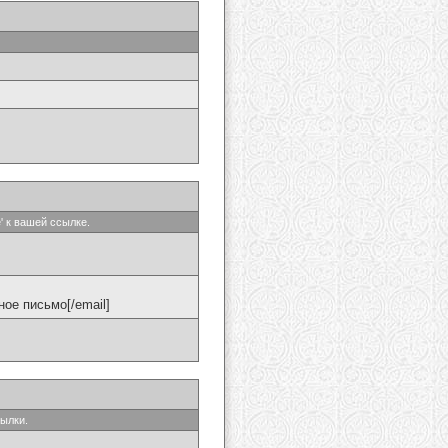
' к вашей ссылке.
ое письмо[/email]
сылки.