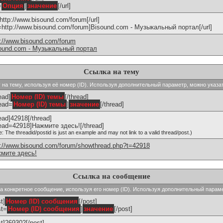
=
Опция
]
значение
[/url]
]http://www.bisound.com/forum[/url]
l=http://www.bisound.com/forum]Bisound.com - Музыкальный портал[/url]
p://www.bisound.com/forum
ound.com - Музыкальный портал
Ссылка на тему
ку на тему, используя её номер (ID). Используя дополнительный параметр, можно указа
ead]
Номер (ID) темы
[/thread]
read=
Номер (ID) темы
]
значение
[/thread]
read]42918[/thread]
read=42918]Нажмите здесь![/thread]
e: The threadid/postid is just an example and may not link to a valid thread/post.)
p://www.bisound.com/forum/showthread.php?t=42918
мите здесь!
Ссылка на сообщение
 на конкретное сообщение, используя его номер (ID). Используя дополнительный парам
t]
Номер (ID) сообщения
[/post]
st=
Номер (ID) сообщения
]
значение
[/post]
st]269302[/post]