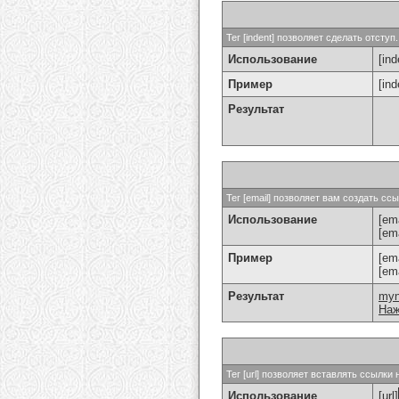
Тег [indent] позволяет сделать отступ.
Использование
[ind
Пример
[in
Результат
Тег [email] позволяет вам создать с
Использование
[ema
[em
Пример
[em
[em
Результат
my
Наж
Тег [url] позволяет вставлять ссылк
Использование
[url]