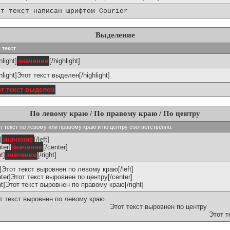
от текст написан шрифтом Courier
Выделение
 текст.
hlight]
значение
[/highlight]
ghlight]Этот текст выделен[/highlight]
от текст выделен
По левому краю / По правому краю / По центру
ивают текст по левому или правому краю и по центру соответственно.
]
значение
[/left]
ter]
значение
[/center]
ht]
значение
[/right]
ft]Этот текст выровнен по левому краю[/left]
nter]Этот текст выровнен по центру[/center]
ght]Этот текст выровнен по правому краю[/right]
т текст выровнен по левому краю
Этот текст выровнен по центру
Этот т