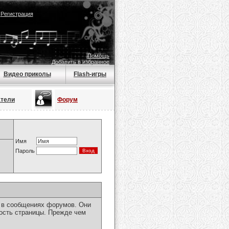
|
Регистрация
Помощь
Добавить в избранное
Видео приколы
Flash-игры
атели
Форум
Имя
Пароль
я в сообщениях форумов. Они
ость страницы. Прежде чем