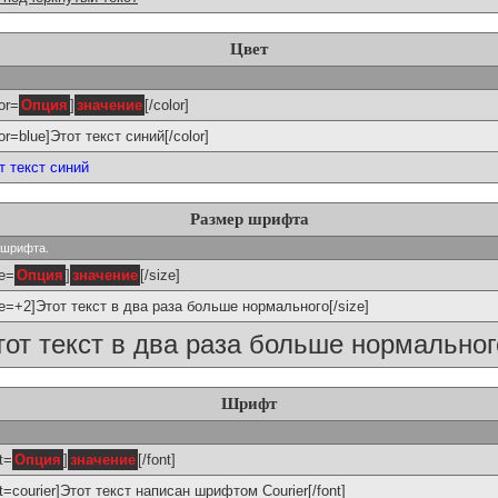
Цвет
or=
Опция
]
значение
[/color]
lor=blue]Этот текст синий[/color]
т текст синий
Размер шрифта
р шрифта.
ze=
Опция
]
значение
[/size]
ze=+2]Этот текст в два раза больше нормального[/size]
тот текст в два раза больше нормальног
Шрифт
t=
Опция
]
значение
[/font]
nt=courier]Этот текст написан шрифтом Courier[/font]