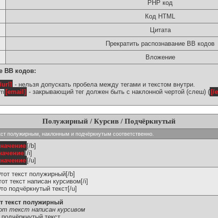
PHP код
Код HTML
Цитата
Прекратить распознавание BB кодов
Вложение
е BB кодов:
/url]
- нельзя допускать пробела между тегами и текстом внутри.
om
[email]
- закрывающий тег должен быть с наклонной чертой (слеш) (
[/
Полужирный / Курсив / Подчёркнутый
ь текст полужирным, наклонным и подчёркнутым соответственно.
значение
[/b]
начение
[/i]
значение
[/u]
Этот текст полужирный[/b]
Этот текст написан курсивом[/i]
Это подчёркнутый текст[/u]
т текст полужирный
т текст написан курсивом
 подчёркнутый текст