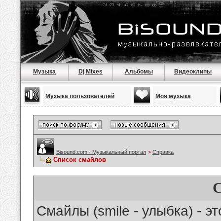
Музыка
Dj Mixes
Альбомы
Видеоклипы
Музыка пользователей
Моя музыка
Bisound.com - Музыкальный портал
>
Справка
Список смайлов
Смайлы (smile - улыбка) - 