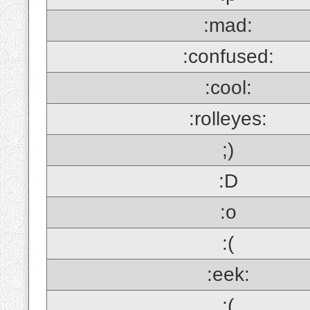
:mad:
:confused:
:cool:
:rolleyes:
;)
:D
:o
:(
:eek:
;(