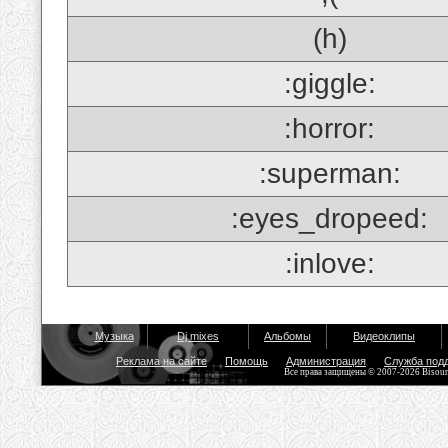
(h)
:giggle:
:horror:
:superman:
:eyes_dropeed:
:inlove:
Музыка
Dj mixes
Альбомы
Видеоклипы
Реклама на сайте
Помощь
Администрация
Служба под
Все права защищены © 2007-2026 Bisou