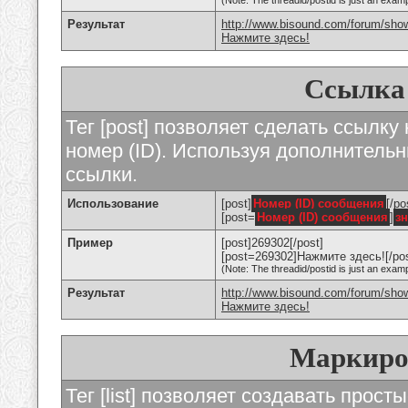
(Note: The threadid/postid is just an examp
Результат
http://www.bisound.com/forum/sho
Нажмите здесь!
Ссылка
Тег [post] позволяет сделать ссылку
номер (ID). Используя дополнитель
ссылки.
Использование
[post]
Номер (ID) сообщения
[/po
[post=
Номер (ID) сообщения
]
з
Пример
[post]269302[/post]
[post=269302]Нажмите здесь![/pos
(Note: The threadid/postid is just an examp
Результат
http://www.bisound.com/forum/sh
Нажмите здесь!
Маркиро
Тег [list] позволяет создавать прос