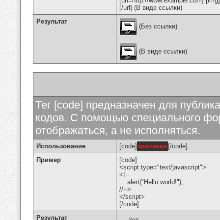
[url=http://www.example.com] [img
[/url] (В виде ссылки)
Результат
(Без ссылки)
(В виде ссылки)
Тег [code] предназначен для публи
кодов. С помощью специального фор
отображаться, а не исполняться.
Использование
[code]
значение
[/code]
Пример
[code]
<script type="text/javascript">
<!--
alert("Hello world!");
//-->
</script>
[/code]
Результат
Код: