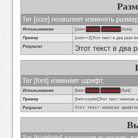
Разм
Тег [size] позволяет изменять разме
Использование
[size=
Опция
]
значение
[/size]
Пример
[size=+2]Этот текст в два раза б
Результат
Этот текст в два 
Тег [font] изменяет шрифт.
Использование
[font=
Опция
]
значение
[/font]
Пример
[font=courier]Этот текст написан 
Результат
Этот текст написан шрифто
Вы
Тег [highlight] позволяет выделить ва