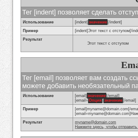
Тег [indent] позволяет сделать отступ
Использование
[indent]
значение
[/indent]
Пример
[indent]Этот текст с отступом[/ind
Результат
Этот текст с отступом
Ema
Тег [email] позволяет вам создать с
можете добавить необязательный па
Использование
[email]
значение
[/email]
[email=
Опция
]
значение
[/email]
Пример
[email]myname@domain.com[/emai
[email=myname@domain.com]Нажми
Результат
myname@domain.com
Нажмите здесь, чтобы отправить