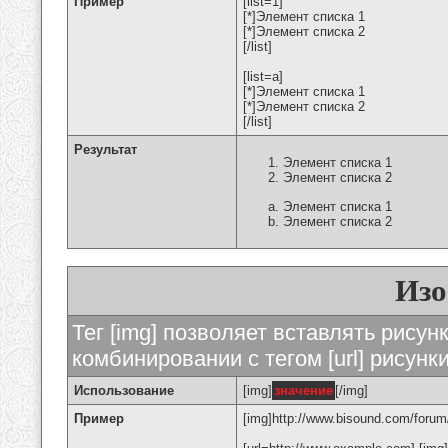
Пример
[list=1]
[*]Элемент списка 1
[*]Элемент списка 2
[/list]
[list=a]
[*]Элемент списка 1
[*]Элемент списка 2
[/list]
Результат
Элемент списка 1
Элемент списка 2
Элемент списка 1
Элемент списка 2
Изо
Тег [img] позволяет вставлять рису
комбинировании с тегом [url] рисунк
Использование
[img]
значение
[/img]
Пример
[img]http://www.bisound.com/forum