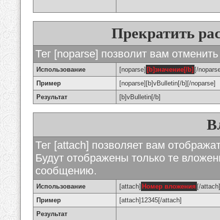
Прекратить ра
Тег [noparse] позволит вам отменить
Использование
[noparse]
[b]значение[/b]
[/nopars
Пример
[noparse][b]vBulletin[/b][/noparse]
Результат
[b]vBulletin[/b]
В
Тег [attach] позволяет вам отображ
Будут отображены только те вложе
сообщению.
Использование
[attach]
Номер вложения
[/attach
Пример
[attach]12345[/attach]
Результат