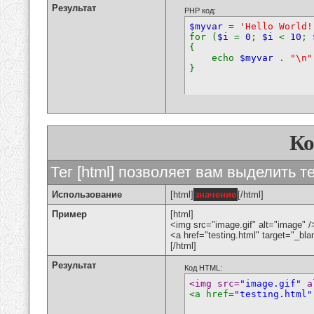
Результат
PHP код:
$myvar
=
'Hello World!
for (
$i
=
0
;
$i
<
10
;
{
echo
$myvar
.
"\n"
}
К
Тег [html] позволяет вам выделить 
Использование
[html]
значение
[/html]
Пример
[html]
<img src="image.gif" alt="image" /
<a href="testing.html" target="_bl
[/html]
Результат
Код HTML:
<img src=
"image.gif"
 a
<a href=
"testing.html"