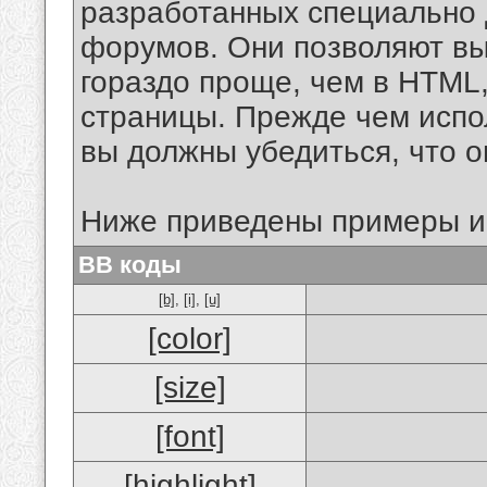
разработанных специально 
форумов. Они позволяют в
гораздо проще, чем в HTML
страницы. Прежде чем испо
вы должны убедиться, что 
Ниже приведены примеры и
BB коды
[b]
,
[i]
,
[u]
[color]
[size]
[font]
[highlight]