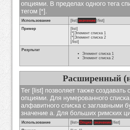
опциями. В пределах одного тега с
тегом [*].
Использование
[list]
значение
[/list]
Пример
[list]
[*]Элемент списка 1
[*]Элемент списка 2
[/list]
Результат
Элемент списка 1
Элемент списка 2
Расширенный (
Тег [list] позволяет также создават
опциями. Для нумерованного списка
алфавитного списка с заглавными бу
значение а. Для больших римских циф
Использование
[list=
Опция
]
значение
[/list]