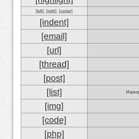
[left]
,
[right]
,
[center]
[indent]
[email]
[url]
[thread]
[post]
[list]
Маркир
[img]
[code]
[php]