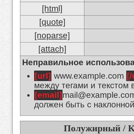
[html]
[quote]
[noparse]
[attach]
Неправильное использова
[url]
www.example.com
[/
между тегами и текстом 
[email]
mail@example.co
должен быть с наклонной
Полужирный / К