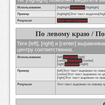
Использование
[highlight]
значение
[/highlight]
Пример
[highlight]Этот текст выделен[/high
Результат
Этот текст выделен
По левому краю / По
Теги [left], [right] и [center] вырав
центру соответственно.
Использование
[left]
значение
[/left]
[center]
значение
[/center]
[right]
значение
[/right]
Пример
[left]Этот текст выровнен по левом
[center]Этот текст выровнен по це
[right]Этот текст выровнен по пра
Результат
Этот текст выровнен по левому 