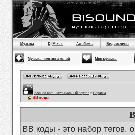
Музыка
Dj Mixes
Альбомы
Видеоклипы
Музыка пользователей
Моя музыка
Bisound.com - Музыкальный портал
>
Справка
BB коды
B
BB коды - это набор тегов,