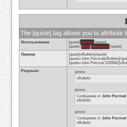
The [quote] tag allows you to attribute 
Использование
[quote]
Цитата
[/quote]
[quote=
Имя
]
значение
[/quote]
Пример
[quote]vBulletin[/quote]
[quote=John Percival]vBulletin[/quo
[quote=John Percival;3330062]vBull
Результат
Цитата:
vBulletin
Цитата:
Сообщение от
John Percival
vBulletin
Цитата:
Сообщение от
John Percival
vBulletin