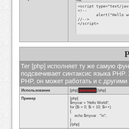
<script type="text/jav
<!--

	alert("Hello world!");

//-->

</script>
Тег [php] исполняет ту же самую функ
подсвечивает синтаксис языка PHP. 
PHP, он может работать и с другими
Использование
[php]
значение
[/php]
Пример
[php]
$myvar = 'Hello World!';
for ($
i = 0; $i < 10; $i++)
{
echo $myvar . "\n";
}
[/php]