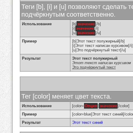
Теги [b], [i] и [u] позволяют сделат
подчёркнутым соответственно.
Использование
[b]
значение
[/b]
[i]
значение
[/i]
[u]
значение
[/u]
Пример
[b]Этот текст полужирный[/b]
[i]Этот текст написан курсивом[/i]
[u]Это подчёркнутый текст[/u]
Результат
Этот текст полужирный
Этот текст написан курсивом
Это подчёркнутый текст
Тег [color] меняет цвет текста.
Использование
[color=
Опция
]
значение
[/color]
Пример
[color=blue]Этот текст синий[/colo
Результат
Этот текст синий