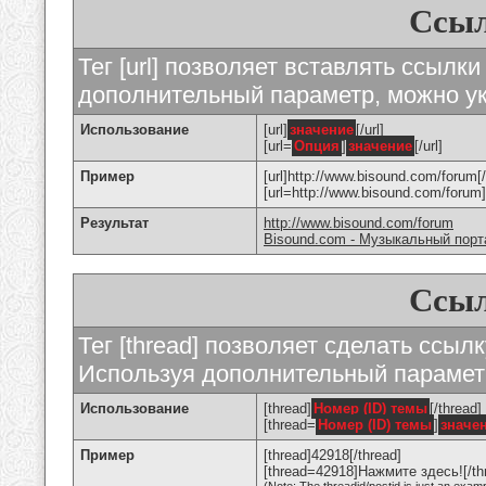
Ссыл
Тег [url] позволяет вставлять ссылк
дополнительный параметр, можно ук
Использование
[url]
значение
[/url]
[url=
Опция
]
значение
[/url]
Пример
[url]http://www.bisound.com/forum[/
[url=http://www.bisound.com/foru
Результат
http://www.bisound.com/forum
Bisound.com - Музыкальный порт
Ссыл
Тег [thread] позволяет сделать ссылк
Используя дополнительный параметр
Использование
[thread]
Номер (ID) темы
[/thread]
[thread=
Номер (ID) темы
]
значе
Пример
[thread]42918[/thread]
[thread=42918]Нажмите здесь![/th