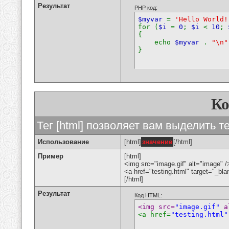
Результат
PHP код:
$myvar
=
'Hello World!
for (
$i
=
0
;
$i
<
10
;
{
echo
$myvar
.
"\n"
}
К
Тег [html] позволяет вам выделить 
Использование
[html]
значение
[/html]
Пример
[html]
<img src="image.gif" alt="image" /
<a href="testing.html" target="_bl
[/html]
Результат
Код HTML:
<img src=
"image.gif"
 a
<a href=
"testing.html"