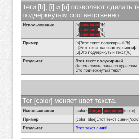
Теги [b], [i] и [u] позволяют сделат
подчёркнутым соответственно.
Использование
[b]
значение
[/b]
[i]
значение
[/i]
[u]
значение
[/u]
Пример
[b]Этот текст полужирный[/b]
[i]Этот текст написан курсивом[/i]
[u]Это подчёркнутый текст[/u]
Результат
Этот текст полужирный
Этот текст написан курсивом
Это подчёркнутый текст
Тег [color] меняет цвет текста.
Использование
[color=
Опция
]
значение
[/color]
Пример
[color=blue]Этот текст синий[/colo
Результат
Этот текст синий