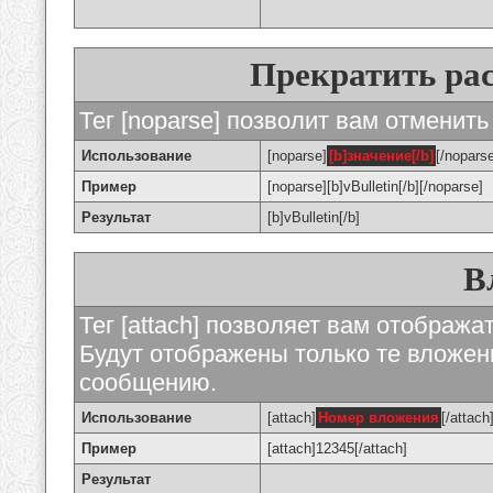
Прекратить ра
Тег [noparse] позволит вам отменить
Использование
[noparse]
[b]значение[/b]
[/nopars
Пример
[noparse][b]vBulletin[/b][/noparse]
Результат
[b]vBulletin[/b]
В
Тег [attach] позволяет вам отображ
Будут отображены только те вложе
сообщению.
Использование
[attach]
Номер вложения
[/attach
Пример
[attach]12345[/attach]
Результат