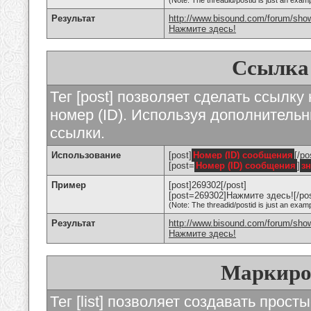
(Note: The threadid/postid is just an examp
Результат
http://www.bisound.com/forum/sho
Нажмите здесь!
Ссылка
Тег [post] позволяет сделать ссылку
номер (ID). Используя дополнитель
ссылки.
Использование
[post]
Номер (ID) сообщения
[/po
[post=
Номер (ID) сообщения
]
з
Пример
[post]269302[/post]
[post=269302]Нажмите здесь![/pos
(Note: The threadid/postid is just an examp
Результат
http://www.bisound.com/forum/sh
Нажмите здесь!
Маркиро
Тег [list] позволяет создавать прос