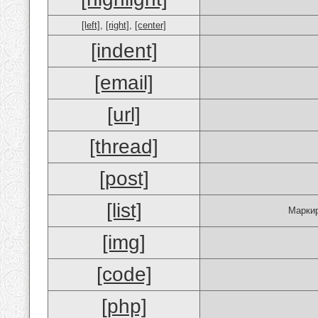
[left]
,
[right]
,
[center]
[indent]
[email]
[url]
[thread]
[post]
[list]
Маркир
[img]
[code]
[php]