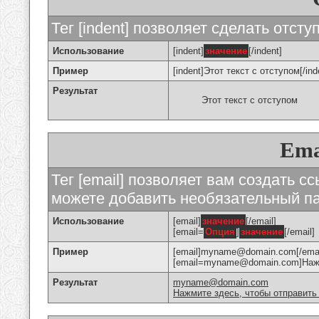
Тег [indent] позволяет сделать отступ
Использование
[indent]
значение
[/indent]
Пример
[indent]Этот текст с отступом[/ind
Результат
Этот текст с отступом
Ema
Тег [email] позволяет вам создать с
можете добавить необязательный па
Использование
[email]
значение
[/email]
[email=
Опция
]
значение
[/email]
Пример
[email]myname@domain.com[/emai
[email=myname@domain.com]Нажми
Результат
myname@domain.com
Нажмите здесь, чтобы отправить