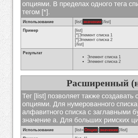
опциями. В пределах одного тега с
тегом [*].
Использование
[list]
значение
[/list]
Пример
[list]
[*]Элемент списка 1
[*]Элемент списка 2
[/list]
Результат
Элемент списка 1
Элемент списка 2
Расширенный (
Тег [list] позволяет также создават
опциями. Для нумерованного списка
алфавитного списка с заглавными бу
значение а. Для больших римских циф
Использование
[list=
Опция
]
значение
[/list]