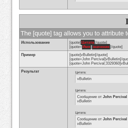
The [quote] tag allows you to attribute 
Использование
[quote]
Цитата
[/quote]
[quote=
Имя
]
значение
[/quote]
Пример
[quote]vBulletin[/quote]
[quote=John Percival]vBulletin[/quo
[quote=John Percival;3329360]vBull
Результат
Цитата:
vBulletin
Цитата:
Сообщение от
John Percival
vBulletin
Цитата:
Сообщение от
John Percival
vBulletin