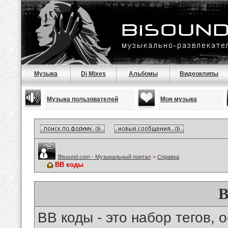
Музыка
Dj Mixes
Альбомы
Видеоклипы
Музыка пользователей
Моя музыка
Bisound.com - Музыкальный портал
>
Справка
BB коды
B
BB коды - это набор тегов,