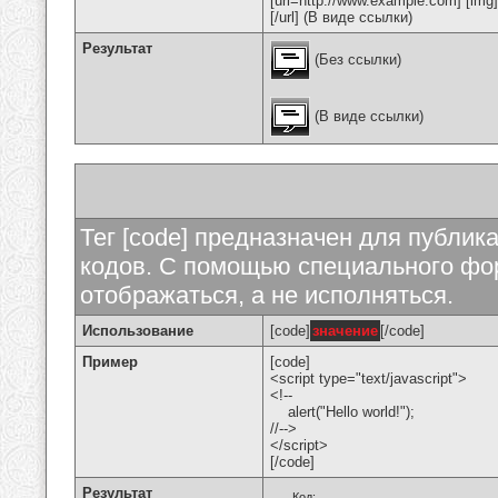
[url=http://www.example.com] [img
[/url] (В виде ссылки)
Результат
(Без ссылки)
(В виде ссылки)
Тег [code] предназначен для публи
кодов. С помощью специального фор
отображаться, а не исполняться.
Использование
[code]
значение
[/code]
Пример
[code]
<script type="text/javascript">
<!--
alert("Hello world!");
//-->
</script>
[/code]
Результат
Код: