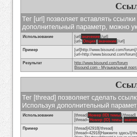
Ссыл
Тег [url] позволяет вставлять ссылк
дополнительный параметр, можно ук
Использование
[url]
значение
[/url]
[url=
Опция
]
значение
[/url]
Пример
[url]http://www.bisound.com/forum[/
[url=http://www.bisound.com/foru
Результат
http://www.bisound.com/forum
Bisound.com - Музыкальный порт
Ссыл
Тег [thread] позволяет сделать ссылк
Используя дополнительный параметр
Использование
[thread]
Номер (ID) темы
[/thread]
[thread=
Номер (ID) темы
]
значе
Пример
[thread]42918[/thread]
[thread=42918]Нажмите здесь![/th