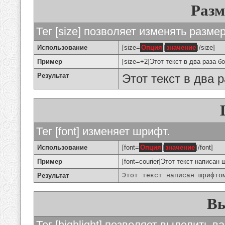
Разм
Тег [size] позволяет изменять разме
Использование
[size=
Опция
]
значение
[/size]
Пример
[size=+2]Этот текст в два раза б
Результат
Этот текст в два 
Тег [font] изменяет шрифт.
Использование
[font=
Опция
]
значение
[/font]
Пример
[font=courier]Этот текст написан 
Результат
Этот текст написан шрифто
Вы
Тег [highlight] позволяет выделить ва