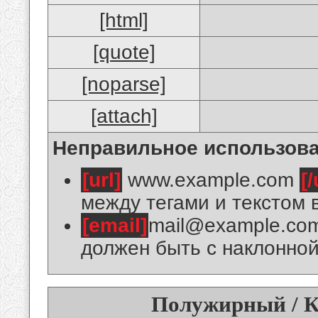
[html]
[quote]
[noparse]
[attach]
Неправильное использова
[url]
www.example.com
[/
между тегами и текстом 
[email]
mail@example.co
должен быть с наклонной
Полужирный / К