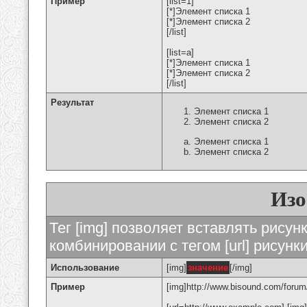
Пример
[list=1]
[*]Элемент списка 1
[*]Элемент списка 2
[/list]
[list=a]
[*]Элемент списка 1
[*]Элемент списка 2
[/list]
Результат
Элемент списка 1
Элемент списка 2
Элемент списка 1
Элемент списка 2
Изо
Тег [img] позволяет вставлять рису
комбинировании с тегом [url] рисунк
Использование
[img]
значение
[/img]
Пример
[img]http://www.bisound.com/forum