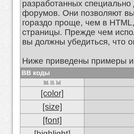
разработанных специально 
форумов. Они позволяют в
гораздо проще, чем в HTML
страницы. Прежде чем испо
вы должны убедиться, что 
Ниже приведены примеры и
BB коды
[b]
,
[i]
,
[u]
[color]
[size]
[font]
[highlight]