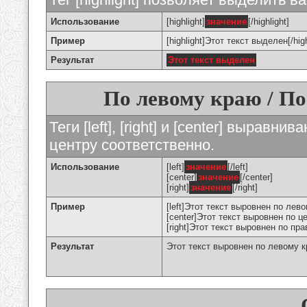
Использование
[highlight]
значение
[/highlight]
Пример
[highlight]Этот текст выделен[/high
Результат
Этот текст выделен
По левому краю / По
Теги [left], [right] и [center] вырав
центру соответственно.
Использование
[left]
значение
[/left]
[center]
значение
[/center]
[right]
значение
[/right]
Пример
[left]Этот текст выровнен по левом
[center]Этот текст выровнен по це
[right]Этот текст выровнен по пра
Результат
Этот текст выровнен по левому 