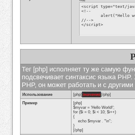
<script type="text/jav
<!--

	alert("Hello world!");

//-->

</script>
Тег [php] исполняет ту же самую функ
подсвечивает синтаксис языка PHP. 
PHP, он может работать и с другими
Использование
[php]
значение
[/php]
Пример
[php]
$myvar = 'Hello World!';
for ($
i = 0; $i < 10; $i++)
{
echo $myvar . "\n";
}
[/php]