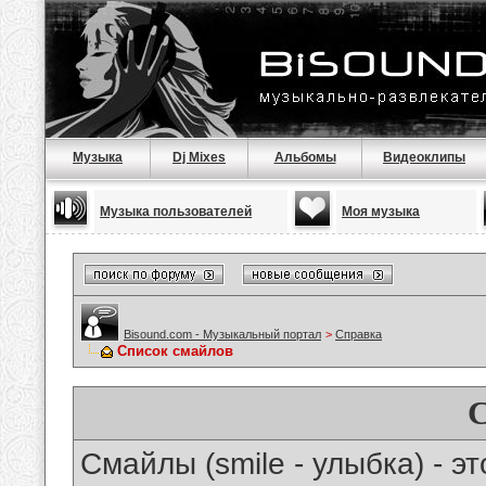
Музыка
Dj Mixes
Альбомы
Видеоклипы
Музыка пользователей
Моя музыка
Bisound.com - Музыкальный портал
>
Справка
Список смайлов
Смайлы (smile - улыбка) - 