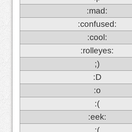
:mad:
:confused:
:cool:
:rolleyes:
;)
:D
:o
:(
:eek:
;(