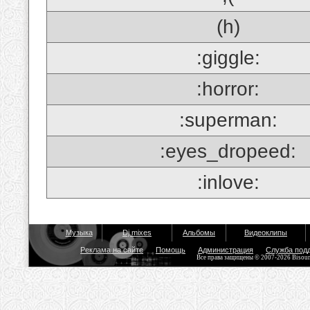
(h)
:giggle:
:horror:
:superman:
:eyes_dropeed:
:inlove:
Музыка
Dj mixes
Альбомы
Видеоклипы
Реклама на сайте
Помощь
Администрация
Служба под
Все права защищены © 2007-2026 Bisou