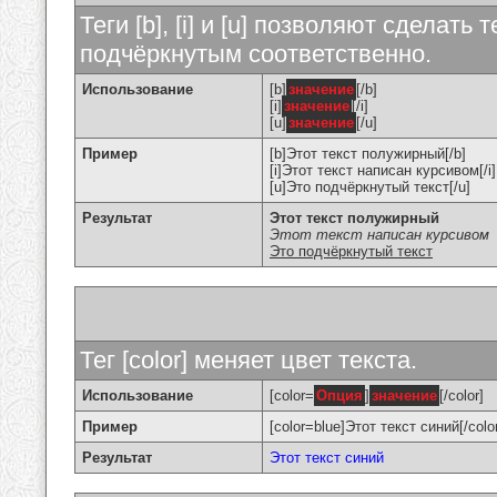
Теги [b], [i] и [u] позволяют сделат
подчёркнутым соответственно.
Использование
[b]
значение
[/b]
[i]
значение
[/i]
[u]
значение
[/u]
Пример
[b]Этот текст полужирный[/b]
[i]Этот текст написан курсивом[/i]
[u]Это подчёркнутый текст[/u]
Результат
Этот текст полужирный
Этот текст написан курсивом
Это подчёркнутый текст
Тег [color] меняет цвет текста.
Использование
[color=
Опция
]
значение
[/color]
Пример
[color=blue]Этот текст синий[/colo
Результат
Этот текст синий