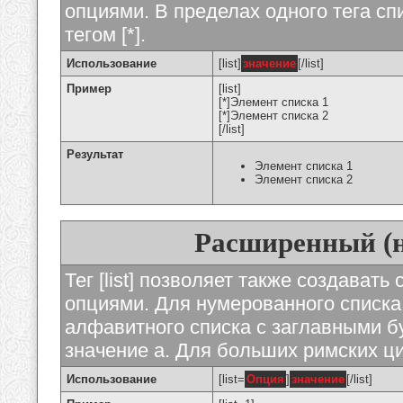
опциями. В пределах одного тега с
тегом [*].
Использование
[list]
значение
[/list]
Пример
[list]
[*]Элемент списка 1
[*]Элемент списка 2
[/list]
Результат
Элемент списка 1
Элемент списка 2
Расширенный (
Тег [list] позволяет также создават
опциями. Для нумерованного списка
алфавитного списка с заглавными бу
значение а. Для больших римских циф
Использование
[list=
Опция
]
значение
[/list]