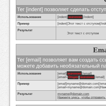
Тег [indent] позволяет сделать отступ
Использование
[indent]
значение
[/indent]
Пример
[indent]Этот текст с отступом[/ind
Результат
Этот текст с отступом
Ema
Тег [email] позволяет вам создать с
можете добавить необязательный па
Использование
[email]
значение
[/email]
[email=
Опция
]
значение
[/email]
Пример
[email]myname@domain.com[/emai
[email=myname@domain.com]Нажми
Результат
myname@domain.com
Нажмите здесь, чтобы отправить