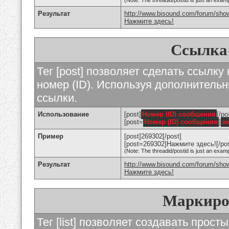
(Note: The threadid/postid is just an examp
Результат
http://www.bisound.com/forum/sho
Нажмите здесь!
Ссылка
Тег [post] позволяет сделать ссылку
номер (ID). Используя дополнитель
ссылки.
Использование
[post]
Номер (ID) сообщения
[/po
[post=
Номер (ID) сообщения
]
з
Пример
[post]269302[/post]
[post=269302]Нажмите здесь![/pos
(Note: The threadid/postid is just an examp
Результат
http://www.bisound.com/forum/sh
Нажмите здесь!
Маркиро
Тег [list] позволяет создавать прос