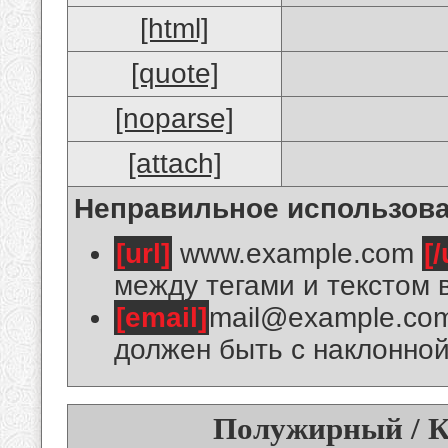
[html]
[quote]
[noparse]
[attach]
Неправильное использова
[url]
www.example.com
[/
между тегами и текстом 
[email]
mail@example.co
должен быть с наклонной
Полужирный / К