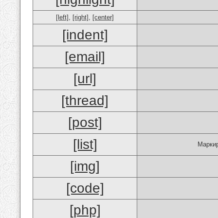
[left]
,
[right]
,
[center]
[indent]
[email]
[url]
[thread]
[post]
[list]
Маркир
[img]
[code]
[php]