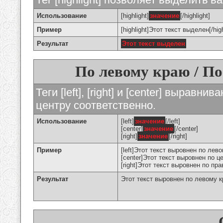
Использование
[highlight]
значение
[/highlight]
Пример
[highlight]Этот текст выделен[/high
Результат
Этот текст выделен
По левому краю / По
Теги [left], [right] и [center] вырав
центру соответственно.
Использование
[left]
значение
[/left]
[center]
значение
[/center]
[right]
значение
[/right]
Пример
[left]Этот текст выровнен по левом
[center]Этот текст выровнен по це
[right]Этот текст выровнен по пра
Результат
Этот текст выровнен по левому 