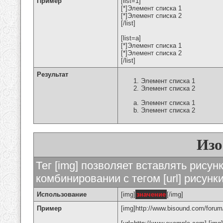
Пример
[list=1]
[*]Элемент списка 1
[*]Элемент списка 2
[/list]
[list=a]
[*]Элемент списка 1
[*]Элемент списка 2
[/list]
Результат
Элемент списка 1
Элемент списка 2
Элемент списка 1
Элемент списка 2
Изо
Тег [img] позволяет вставлять рису
комбинировании с тегом [url] рисунк
Использование
[img]
значение
[/img]
Пример
[img]http://www.bisound.com/forum