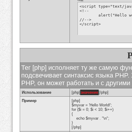
<script type="text/jav
<!--

	alert("Hello world!");

//-->

</script>
Тег [php] исполняет ту же самую функ
подсвечивает синтаксис языка PHP. 
PHP, он может работать и с другими
Использование
[php]
значение
[/php]
Пример
[php]
$myvar = 'Hello World!';
for ($
i = 0; $i < 10; $i++)
{
echo $myvar . "\n";
}
[/php]