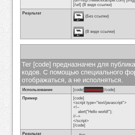
[url=http://www.example.com] [img
[/url] (В виде ссылки)
Результат
(Без ссылки)
(В виде ссылки)
Тег [code] предназначен для публи
кодов. С помощью специального фор
отображаться, а не исполняться.
Использование
[code]
значение
[/code]
Пример
[code]
<script type="text/javascript">
<!--
alert("Hello world!");
//-->
</script>
[/code]
Результат
Код: