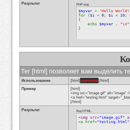
Результат
PHP код:
$myvar
=
'Hello World!
for (
$i
=
0
;
$i
<
10
;
{
echo
$myvar
.
"\n"
}
К
Тег [html] позволяет вам выделить 
Использование
[html]
значение
[/html]
Пример
[html]
<img src="image.gif" alt="image" /
<a href="testing.html" target="_bl
[/html]
Результат
Код HTML:
<img src=
"image.gif"
 a
<a href=
"testing.html"