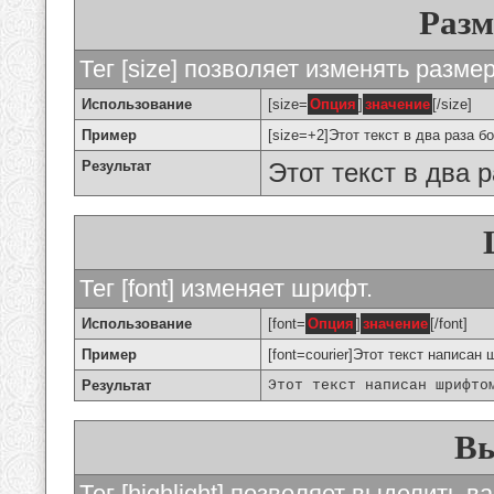
Разм
Тег [size] позволяет изменять разме
Использование
[size=
Опция
]
значение
[/size]
Пример
[size=+2]Этот текст в два раза б
Результат
Этот текст в два 
Тег [font] изменяет шрифт.
Использование
[font=
Опция
]
значение
[/font]
Пример
[font=courier]Этот текст написан 
Результат
Этот текст написан шрифто
Вы
Тег [highlight] позволяет выделить ва