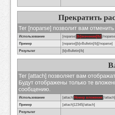
Прекратить ра
Тег [noparse] позволит вам отменить
Использование
[noparse]
[b]значение[/b]
[/nopars
Пример
[noparse][b]vBulletin[/b][/noparse]
Результат
[b]vBulletin[/b]
В
Тег [attach] позволяет вам отображ
Будут отображены только те вложе
сообщению.
Использование
[attach]
Номер вложения
[/attach
Пример
[attach]12345[/attach]
Результат