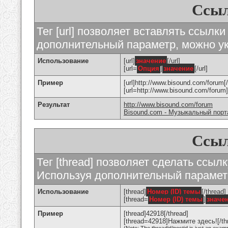
Ссыл
Тег [url] позволяет вставлять ссылк
дополнительный параметр, можно ук
Использование
[url]
значение
[/url]
[url=
Опция
]
значение
[/url]
Пример
[url]http://www.bisound.com/forum[/
[url=http://www.bisound.com/foru
Результат
http://www.bisound.com/forum
Bisound.com - Музыкальный порт
Ссыл
Тег [thread] позволяет сделать ссылк
Используя дополнительный параметр
Использование
[thread]
Номер (ID) темы
[/thread]
[thread=
Номер (ID) темы
]
значе
Пример
[thread]42918[/thread]
[thread=42918]Нажмите здесь![/th