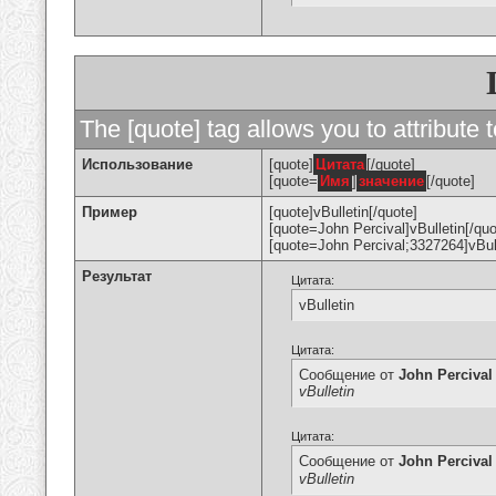
The [quote] tag allows you to attribute 
Использование
[quote]
Цитата
[/quote]
[quote=
Имя
]
значение
[/quote]
Пример
[quote]vBulletin[/quote]
[quote=John Percival]vBulletin[/quo
[quote=John Percival;3327264]vBull
Результат
Цитата:
vBulletin
Цитата:
Сообщение от
John Percival
vBulletin
Цитата:
Сообщение от
John Percival
vBulletin