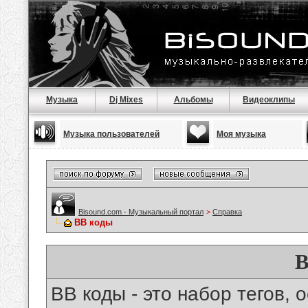
Музыка
Dj Mixes
Альбомы
Видеоклипы
Музыка пользователей
Моя музыка
Bisound.com - Музыкальный портал
>
Справка
BB коды
B
BB коды - это набор тегов,