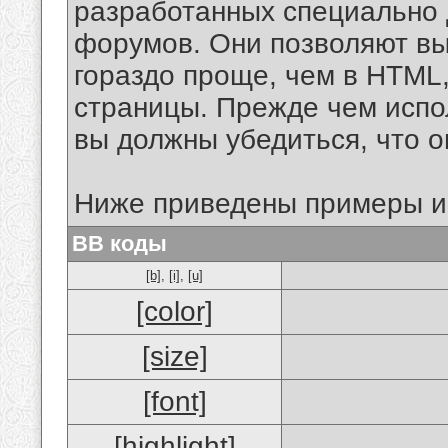
разработанных специально 
форумов. Они позволяют в
гораздо проще, чем в HTML
страницы. Прежде чем испо
вы должны убедиться, что 
Ниже приведены примеры и
BB коды
[b]
,
[i]
,
[u]
[color]
[size]
[font]
[highlight]