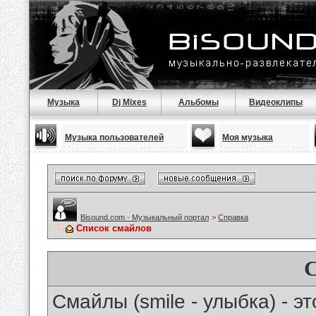
Музыка
Dj Mixes
Альбомы
Видеоклипы
Музыка пользователей
Моя музыка
Bisound.com - Музыкальный портал
>
Справка
Список смайлов
Смайлы (smile - улыбка) - 