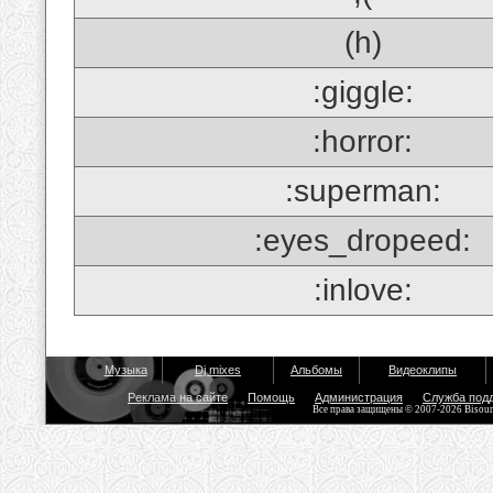
(h)
:giggle:
:horror:
:superman:
:eyes_dropeed:
:inlove:
Музыка
Dj mixes
Альбомы
Видеоклипы
Реклама на сайте
Помощь
Администрация
Служба под
Все права защищены © 2007-2026 Bisou