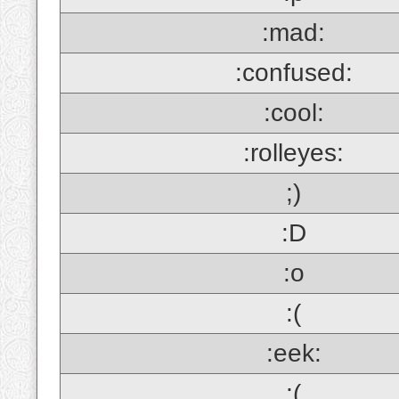
:mad:
:confused:
:cool:
:rolleyes:
;)
:D
:o
:(
:eek:
;(