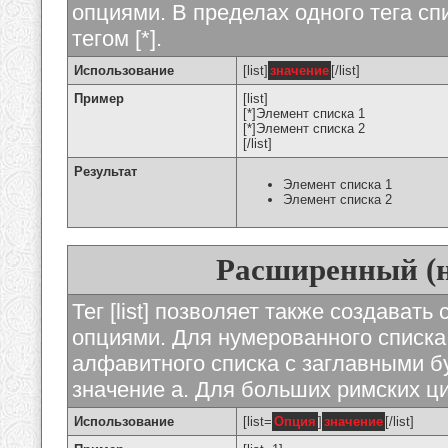
опциями. В пределах одного тега с
тегом [*].
Использование
[list]
значение
[/list]
Пример
[list]
[*]Элемент списка 1
[*]Элемент списка 2
[/list]
Результат
Элемент списка 1
Элемент списка 2
Расширенный (
Тег [list] позволяет также создават
опциями. Для нумерованного списка
алфавитного списка с заглавными бу
значение а. Для больших римских циф
Использование
[list=
Опция
]
значение
[/list]