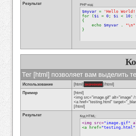
Результат
PHP код:
$myvar
=
'Hello World!
for (
$i
=
0
;
$i
<
10
;
{
echo
$myvar
.
"\n"
}
К
Тег [html] позволяет вам выделить 
Использование
[html]
значение
[/html]
Пример
[html]
<img src="image.gif" alt="image" /
<a href="testing.html" target="_bl
[/html]
Результат
Код HTML:
<img src=
"image.gif"
 a
<a href=
"testing.html"