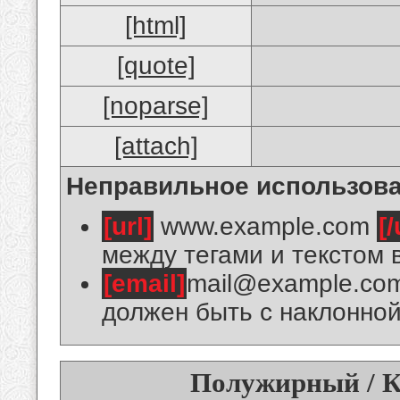
[html]
[quote]
[noparse]
[attach]
Неправильное использова
[url]
www.example.com
[/
между тегами и текстом 
[email]
mail@example.co
должен быть с наклонной
Полужирный / К