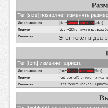
Разм
Тег [size] позволяет изменять разме
Использование
[size=
Опция
]
значение
[/size]
Пример
[size=+2]Этот текст в два раза б
Результат
Этот текст в два 
Тег [font] изменяет шрифт.
Использование
[font=
Опция
]
значение
[/font]
Пример
[font=courier]Этот текст написан 
Результат
Этот текст написан шрифто
Вы
Тег [highlight] позволяет выделить ва