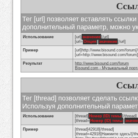
Ссыл
Тег [url] позволяет вставлять ссылк
дополнительный параметр, можно ук
Использование
[url]
значение
[/url]
[url=
Опция
]
значение
[/url]
Пример
[url]http://www.bisound.com/forum[/
[url=http://www.bisound.com/foru
Результат
http://www.bisound.com/forum
Bisound.com - Музыкальный порт
Ссыл
Тег [thread] позволяет сделать ссылк
Используя дополнительный параметр
Использование
[thread]
Номер (ID) темы
[/thread]
[thread=
Номер (ID) темы
]
значе
Пример
[thread]42918[/thread]
[thread=42918]Нажмите здесь![/th