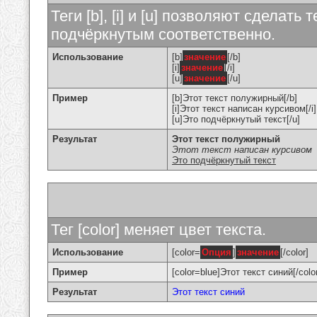
Теги [b], [i] и [u] позволяют сделат
подчёркнутым соответственно.
Использование
[b]
значение
[/b]
[i]
значение
[/i]
[u]
значение
[/u]
Пример
[b]Этот текст полужирный[/b]
[i]Этот текст написан курсивом[/i]
[u]Это подчёркнутый текст[/u]
Результат
Этот текст полужирный
Этот текст написан курсивом
Это подчёркнутый текст
Тег [color] меняет цвет текста.
Использование
[color=
Опция
]
значение
[/color]
Пример
[color=blue]Этот текст синий[/colo
Результат
Этот текст синий