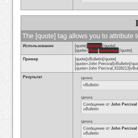
The [quote] tag allows you to attribute 
Использование
[quote]
Цитата
[/quote]
[quote=
Имя
]
значение
[/quote]
Пример
[quote]vBulletin[/quote]
[quote=John Percival]vBulletin[/quo
[quote=John Percival;3328213]vBull
Результат
Цитата:
vBulletin
Цитата:
Сообщение от
John Percival
vBulletin
Цитата:
Сообщение от
John Percival
vBulletin