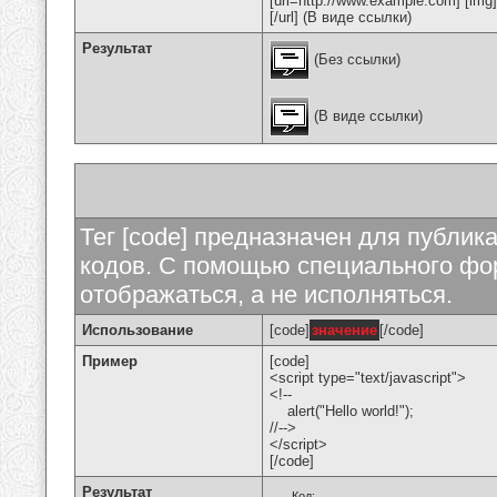
[url=http://www.example.com] [img
[/url] (В виде ссылки)
Результат
(Без ссылки)
(В виде ссылки)
Тег [code] предназначен для публи
кодов. С помощью специального фор
отображаться, а не исполняться.
Использование
[code]
значение
[/code]
Пример
[code]
<script type="text/javascript">
<!--
alert("Hello world!");
//-->
</script>
[/code]
Результат
Код: