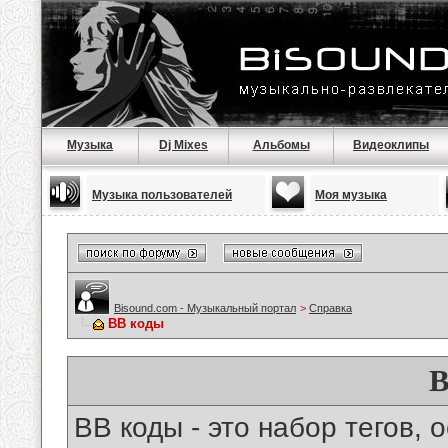
Музыка
Dj Mixes
Альбомы
Видеоклипы
Музыка пользователей
Моя музыка
Bisound.com - Музыкальный портал
>
Справка
BB коды
B
BB коды - это набор тегов,