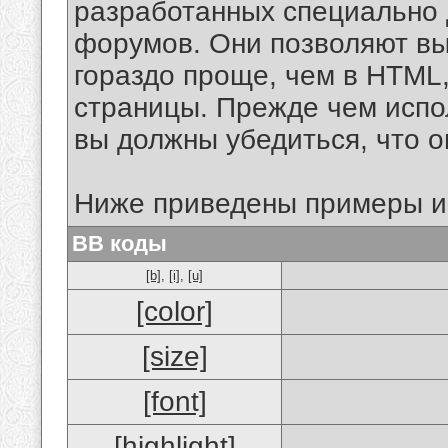
разработанных специально 
форумов. Они позволяют в
гораздо проще, чем в HTML
страницы. Прежде чем испо
вы должны убедиться, что 
Ниже приведены примеры и
BB коды
[b]
,
[i]
,
[u]
[color]
[size]
[font]
[highlight]