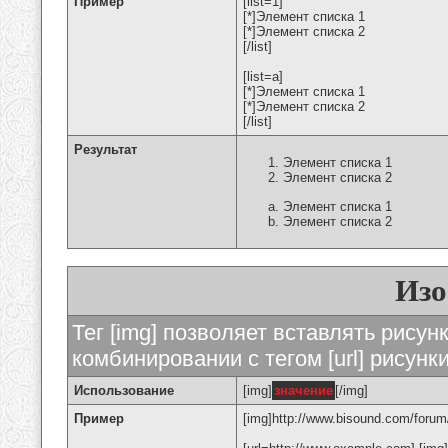
Пример
[list=1]
[*]Элемент списка 1
[*]Элемент списка 2
[/list]
[list=a]
[*]Элемент списка 1
[*]Элемент списка 2
[/list]
Результат
Элемент списка 1
Элемент списка 2
Элемент списка 1
Элемент списка 2
Изо
Тег [img] позволяет вставлять рису
комбинировании с тегом [url] рисунк
Использование
[img]
значение
[/img]
Пример
[img]http://www.bisound.com/forum