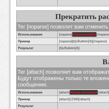
Прекратить ра
Тег [noparse] позволит вам отменить
Использование
[noparse]
[b]значение[/b]
[/nopars
Пример
[noparse][b]vBulletin[/b][/noparse]
Результат
[b]vBulletin[/b]
В
Тег [attach] позволяет вам отображ
Будут отображены только те вложе
сообщению.
Использование
[attach]
Номер вложения
[/attach
Пример
[attach]12345[/attach]
Результат