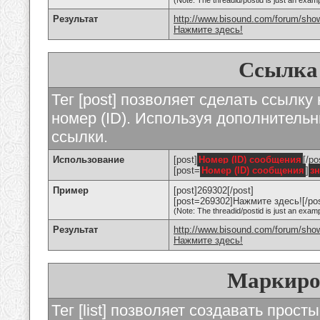
(Note: The threadid/postid is just an examp
Результат
http://www.bisound.com/forum/sho
Нажмите здесь!
Ссылка
Тег [post] позволяет сделать ссылку
номер (ID). Используя дополнитель
ссылки.
Использование
[post]
Номер (ID) сообщения
[/po
[post=
Номер (ID) сообщения
]
з
Пример
[post]269302[/post]
[post=269302]Нажмите здесь![/pos
(Note: The threadid/postid is just an examp
Результат
http://www.bisound.com/forum/sh
Нажмите здесь!
Маркиро
Тег [list] позволяет создавать прос