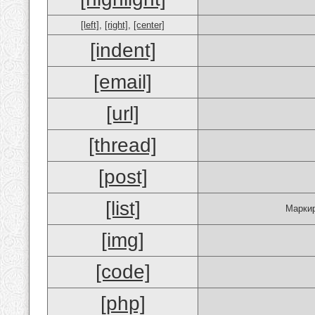
[left]
,
[right]
,
[center]
[indent]
[email]
[url]
[thread]
[post]
[list]
Маркир
[img]
[code]
[php]