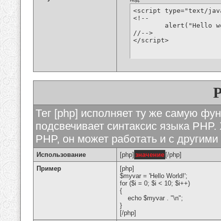
<script type="text/jav
<!--

	alert("Hello world!");

//-->

</script>
Тег [php] исполняет ту же самую функ
подсвечивает синтаксис языка PHP. 
PHP, он может работать и с другими
Использование
[php]
значение
[/php]
Пример
[php]
$myvar = 'Hello World!';
for ($
i = 0; $i < 10; $i++)
{
echo $myvar . "\n";
}
[/php]