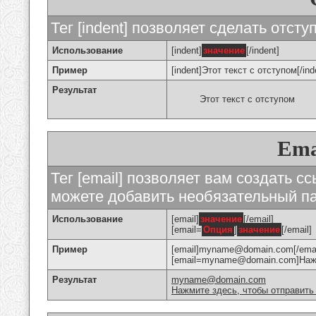
Тег [indent] позволяет сделать отступ
Использование
[indent]
значение
[/indent]
Пример
[indent]Этот текст с отступом[/ind
Результат
Этот текст с отступом
Ema
Тег [email] позволяет вам создать с
можете добавить необязательный па
Использование
[email]
значение
[/email]
[email=
Опция
]
значение
[/email]
Пример
[email]myname@domain.com[/emai
[email=myname@domain.com]Нажми
Результат
myname@domain.com
Нажмите здесь, чтобы отправить