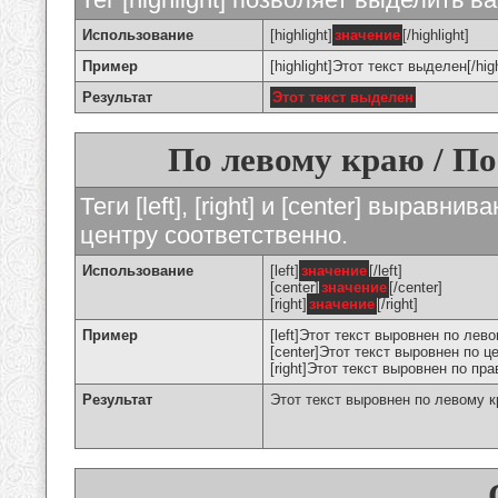
Использование
[highlight]
значение
[/highlight]
Пример
[highlight]Этот текст выделен[/high
Результат
Этот текст выделен
По левому краю / По
Теги [left], [right] и [center] вырав
центру соответственно.
Использование
[left]
значение
[/left]
[center]
значение
[/center]
[right]
значение
[/right]
Пример
[left]Этот текст выровнен по левом
[center]Этот текст выровнен по це
[right]Этот текст выровнен по пра
Результат
Этот текст выровнен по левому 