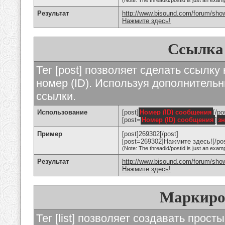
(Note: The threadid/postid is just an examp
Результат
http://www.bisound.com/forum/sho
Нажмите здесь!
Ссылка
Тег [post] позволяет сделать ссылку
номер (ID). Используя дополнитель
ссылки.
Использование
[post]
Номер (ID) сообщения
[/po
[post=
Номер (ID) сообщения
]
з
Пример
[post]269302[/post]
[post=269302]Нажмите здесь![/pos
(Note: The threadid/postid is just an examp
Результат
http://www.bisound.com/forum/sh
Нажмите здесь!
Маркиро
Тег [list] позволяет создавать прос