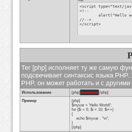
<script type="text/jav
<!--

	alert("Hello world!");

//-->

</script>
Тег [php] исполняет ту же самую функ
подсвечивает синтаксис языка PHP. 
PHP, он может работать и с другими
Использование
[php]
значение
[/php]
Пример
[php]
$myvar = 'Hello World!';
for ($
i = 0; $i < 10; $i++)
{
echo $myvar . "\n";
}
[/php]