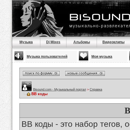
Музыка
Dj Mixes
Альбомы
Видеоклипы
Музыка пользователей
Моя музыка
Bisound.com - Музыкальный портал
>
Справка
BB коды
B
BB коды - это набор тегов,