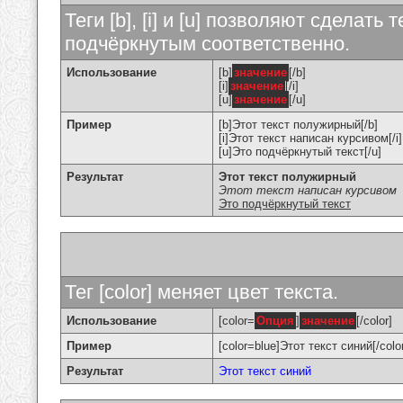
Теги [b], [i] и [u] позволяют сделат
подчёркнутым соответственно.
Использование
[b]
значение
[/b]
[i]
значение
[/i]
[u]
значение
[/u]
Пример
[b]Этот текст полужирный[/b]
[i]Этот текст написан курсивом[/i]
[u]Это подчёркнутый текст[/u]
Результат
Этот текст полужирный
Этот текст написан курсивом
Это подчёркнутый текст
Тег [color] меняет цвет текста.
Использование
[color=
Опция
]
значение
[/color]
Пример
[color=blue]Этот текст синий[/colo
Результат
Этот текст синий