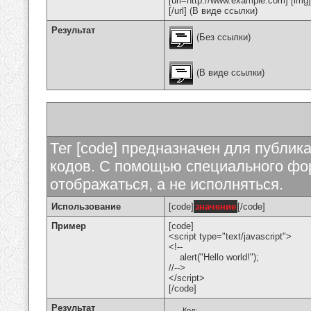
[url=http://www.example.com] [img
[/url] (В виде ссылки)
Результат
(Без ссылки)
(В виде ссылки)
Тег [code] предназначен для публи
кодов. С помощью специального фор
отображаться, а не исполняться.
Использование
[code]
значение
[/code]
Пример
[code]
<script type="text/javascript">
<!--
alert("Hello world!");
//-->
</script>
[/code]
Результат
Код: