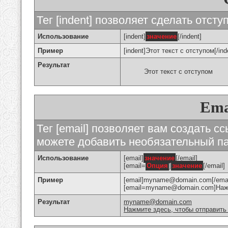
Тег [indent] позволяет сделать отступ
Использование
[indent]
значение
[/indent]
Пример
[indent]Этот текст с отступом[/ind
Результат
Этот текст с отступом
Ema
Тег [email] позволяет вам создать с
можете добавить необязательный па
Использование
[email]
значение
[/email]
[email=
Опция
]
значение
[/email]
Пример
[email]myname@domain.com[/emai
[email=myname@domain.com]Нажми
Результат
myname@domain.com
Нажмите здесь, чтобы отправить