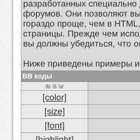
разработанных специально 
форумов. Они позволяют в
гораздо проще, чем в HTML
страницы. Прежде чем испо
вы должны убедиться, что 
Ниже приведены примеры и
BB коды
[b]
,
[i]
,
[u]
[color]
[size]
[font]
[highlight]