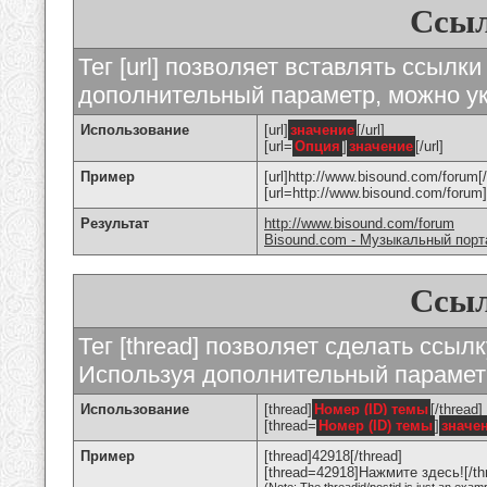
Ссыл
Тег [url] позволяет вставлять ссылк
дополнительный параметр, можно ук
Использование
[url]
значение
[/url]
[url=
Опция
]
значение
[/url]
Пример
[url]http://www.bisound.com/forum[/
[url=http://www.bisound.com/foru
Результат
http://www.bisound.com/forum
Bisound.com - Музыкальный порт
Ссыл
Тег [thread] позволяет сделать ссылк
Используя дополнительный параметр
Использование
[thread]
Номер (ID) темы
[/thread]
[thread=
Номер (ID) темы
]
значе
Пример
[thread]42918[/thread]
[thread=42918]Нажмите здесь![/th