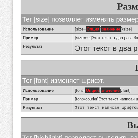
Разм
Тег [size] позволяет изменять разме
Использование
[size=
Опция
]
значение
[/size]
Пример
[size=+2]Этот текст в два раза б
Результат
Этот текст в два 
Тег [font] изменяет шрифт.
Использование
[font=
Опция
]
значение
[/font]
Пример
[font=courier]Этот текст написан 
Результат
Этот текст написан шрифто
Вы
Тег [highlight] позволяет выделить ва