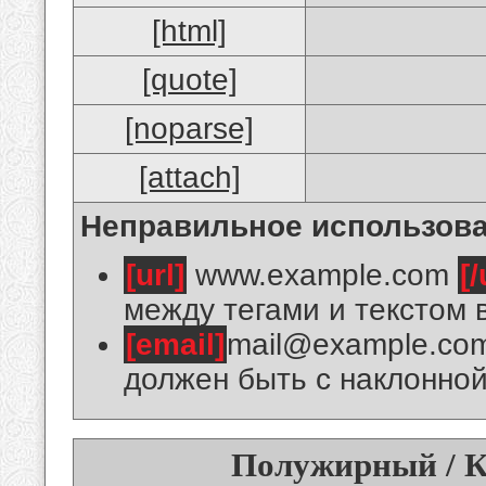
[html]
[quote]
[noparse]
[attach]
Неправильное использова
[url]
www.example.com
[/
между тегами и текстом 
[email]
mail@example.co
должен быть с наклонной
Полужирный / К