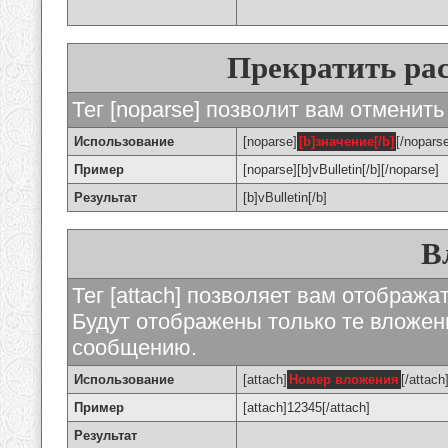
Прекратить ра
Тег [noparse] позволит вам отменить
Использование
[noparse]
[b]значение[/b]
[/nopars
Пример
[noparse][b]vBulletin[/b][/noparse]
Результат
[b]vBulletin[/b]
В
Тег [attach] позволяет вам отображ
Будут отображены только те вложе
сообщению.
Использование
[attach]
Номер вложения
[/attach
Пример
[attach]12345[/attach]
Результат