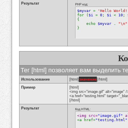
Результат
PHP код:
$myvar
=
'Hello World!
for (
$i
=
0
;
$i
<
10
;
{
echo
$myvar
.
"\n"
}
К
Тег [html] позволяет вам выделить 
Использование
[html]
значение
[/html]
Пример
[html]
<img src="image.gif" alt="image" /
<a href="testing.html" target="_bl
[/html]
Результат
Код HTML:
<img src=
"image.gif"
 a
<a href=
"testing.html"