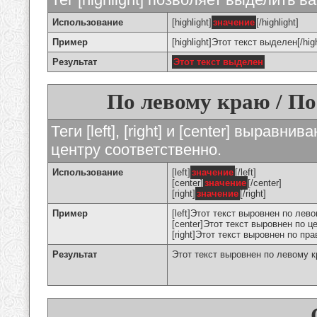
Использование
[highlight]
значение
[/highlight]
Пример
[highlight]Этот текст выделен[/high
Результат
Этот текст выделен
По левому краю / По
Теги [left], [right] и [center] вырав
центру соответственно.
Использование
[left]
значение
[/left]
[center]
значение
[/center]
[right]
значение
[/right]
Пример
[left]Этот текст выровнен по левом
[center]Этот текст выровнен по це
[right]Этот текст выровнен по пра
Результат
Этот текст выровнен по левому 