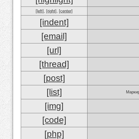
[left]
,
[right]
,
[center]
[indent]
[email]
[url]
[thread]
[post]
[list]
Маркир
[img]
[code]
[php]