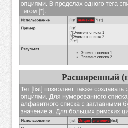
опциями. В пределах одного тега с
тегом [*].
Использование
[list]
значение
[/list]
Пример
[list]
[*]Элемент списка 1
[*]Элемент списка 2
[/list]
Результат
Элемент списка 1
Элемент списка 2
Расширенный (
Тег [list] позволяет также создават
опциями. Для нумерованного списка
алфавитного списка с заглавными бу
значение а. Для больших римских циф
Использование
[list=
Опция
]
значение
[/list]