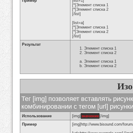
Пример
[list=1]
[*]Элемент списка 1
[*]Элемент списка 2
[/list]
[list=a]
[*]Элемент списка 1
[*]Элемент списка 2
[/list]
Результат
Элемент списка 1
Элемент списка 2
Элемент списка 1
Элемент списка 2
Изо
Тег [img] позволяет вставлять рису
комбинировании с тегом [url] рисунк
Использование
[img]
значение
[/img]
Пример
[img]http://www.bisound.com/forum