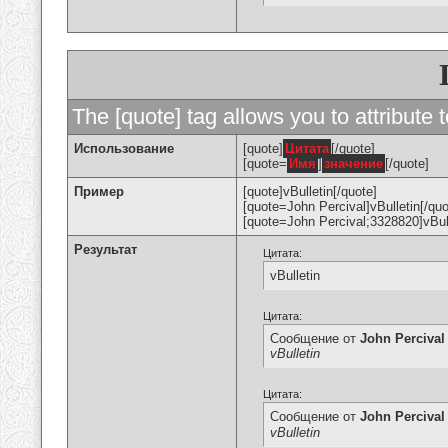
The [quote] tag allows you to attribute 
Использование
[quote]
Цитата
[/quote]
[quote=
Имя
]
значение
[/quote]
Пример
[quote]vBulletin[/quote]
[quote=John Percival]vBulletin[/quo
[quote=John Percival;3328820]vBull
Результат
Цитата:
vBulletin
Цитата:
Сообщение от
John Percival
vBulletin
Цитата:
Сообщение от
John Percival
vBulletin