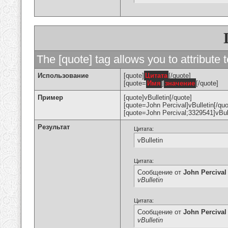
The [quote] tag allows you to attribute 
Использование
[quote]
Цитата
[/quote]
[quote=
Имя
]
значение
[/quote]
Пример
[quote]vBulletin[/quote]
[quote=John Percival]vBulletin[/quo
[quote=John Percival;3329541]vBull
Результат
Цитата:
vBulletin
Цитата:
Сообщение от
John Percival
vBulletin
Цитата:
Сообщение от
John Percival
vBulletin