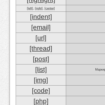
[left]
,
[right]
,
[center]
[indent]
[email]
[url]
[thread]
[post]
[list]
Маркир
[img]
[code]
[php]