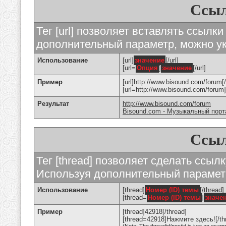
Ссыл
Тег [url] позволяет вставлять ссылк
дополнительный параметр, можно ук
Использование
[url]
значение
[/url]
[url=
Опция
]
значение
[/url]
Пример
[url]http://www.bisound.com/forum[/
[url=http://www.bisound.com/foru
Результат
http://www.bisound.com/forum
Bisound.com - Музыкальный порт
Ссыл
Тег [thread] позволяет сделать ссылк
Используя дополнительный параметр
Использование
[thread]
Номер (ID) темы
[/thread]
[thread=
Номер (ID) темы
]
значе
Пример
[thread]42918[/thread]
[thread=42918]Нажмите здесь![/th