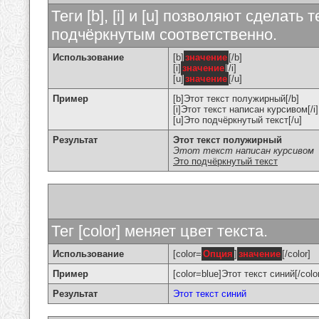
Теги [b], [i] и [u] позволяют сделат
подчёркнутым соответственно.
Использование
[b]
значение
[/b]
[i]
значение
[/i]
[u]
значение
[/u]
Пример
[b]Этот текст полужирный[/b]
[i]Этот текст написан курсивом[/i]
[u]Это подчёркнутый текст[/u]
Результат
Этот текст полужирный
Этот текст написан курсивом
Это подчёркнутый текст
Тег [color] меняет цвет текста.
Использование
[color=
Опция
]
значение
[/color]
Пример
[color=blue]Этот текст синий[/colo
Результат
Этот текст синий