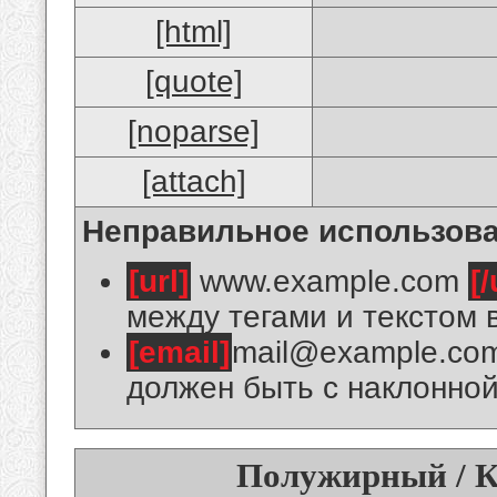
[html]
[quote]
[noparse]
[attach]
Неправильное использова
[url]
www.example.com
[/
между тегами и текстом 
[email]
mail@example.co
должен быть с наклонной
Полужирный / К