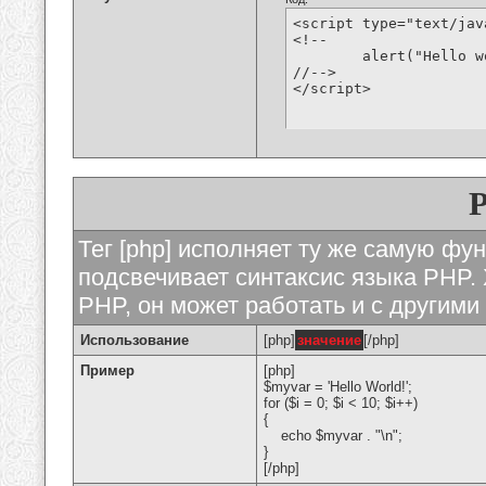
<script type="text/jav
<!--

	alert("Hello world!");

//-->

</script>
Тег [php] исполняет ту же самую функ
подсвечивает синтаксис языка PHP. 
PHP, он может работать и с другими
Использование
[php]
значение
[/php]
Пример
[php]
$myvar = 'Hello World!';
for ($
i = 0; $i < 10; $i++)
{
echo $myvar . "\n";
}
[/php]