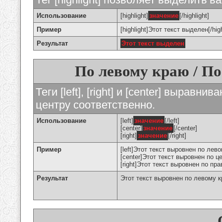
Использование
[highlight]
значение
[/highlight]
Пример
[highlight]Этот текст выделен[/high
Результат
Этот текст выделен
По левому краю / По
Теги [left], [right] и [center] вырав
центру соответственно.
Использование
[left]
значение
[/left]
[center]
значение
[/center]
[right]
значение
[/right]
Пример
[left]Этот текст выровнен по левом
[center]Этот текст выровнен по це
[right]Этот текст выровнен по пра
Результат
Этот текст выровнен по левому 