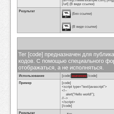
[url=http://www.example.com] [img
[/url] (В виде ссылки)
Результат
(Без ссылки)
(В виде ссылки)
Тег [code] предназначен для публи
кодов. С помощью специального фор
отображаться, а не исполняться.
Использование
[code]
значение
[/code]
Пример
[code]
<script type="text/javascript">
<!--
alert("Hello world!");
//-->
</script>
[/code]
Результат
Код: