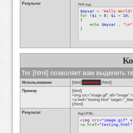
Результат
PHP код:
$myvar
=
'Hello World!
for (
$i
=
0
;
$i
<
10
;
{
echo
$myvar
.
"\n"
}
К
Тег [html] позволяет вам выделить 
Использование
[html]
значение
[/html]
Пример
[html]
<img src="image.gif" alt="image" /
<a href="testing.html" target="_bl
[/html]
Результат
Код HTML:
<img src=
"image.gif"
 a
<a href=
"testing.html"