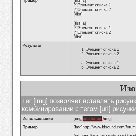
Пример
[list=1]
[*]Элемент списка 1
[*]Элемент списка 2
[/list]
[list=a]
[*]Элемент списка 1
[*]Элемент списка 2
[/list]
Результат
Элемент списка 1
Элемент списка 2
Элемент списка 1
Элемент списка 2
Изо
Тег [img] позволяет вставлять рису
комбинировании с тегом [url] рисунк
Использование
[img]
значение
[/img]
Пример
[img]http://www.bisound.com/forum