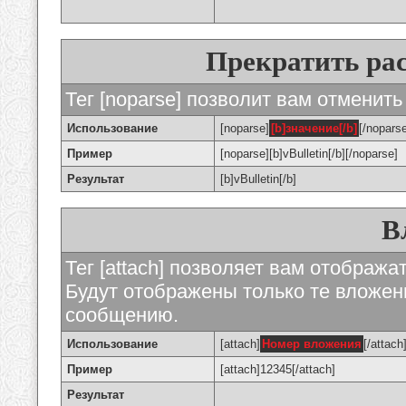
Прекратить ра
Тег [noparse] позволит вам отменить
Использование
[noparse]
[b]значение[/b]
[/nopars
Пример
[noparse][b]vBulletin[/b][/noparse]
Результат
[b]vBulletin[/b]
В
Тег [attach] позволяет вам отображ
Будут отображены только те вложе
сообщению.
Использование
[attach]
Номер вложения
[/attach
Пример
[attach]12345[/attach]
Результат