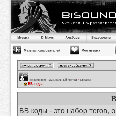
Музыка
Dj Mixes
Альбомы
Видеоклипы
Музыка пользователей
Моя музыка
Bisound.com - Музыкальный портал
>
Справка
BB коды
B
BB коды - это набор тегов,