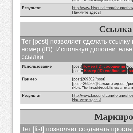
(Note: The threadid/postid is just an examp
Результат
http://www.bisound.com/forum/sho
Нажмите здесь!
Ссылка
Тег [post] позволяет сделать ссылку
номер (ID). Используя дополнитель
ссылки.
Использование
[post]
Номер (ID) сообщения
[/po
[post=
Номер (ID) сообщения
]
з
Пример
[post]269302[/post]
[post=269302]Нажмите здесь![/pos
(Note: The threadid/postid is just an examp
Результат
http://www.bisound.com/forum/sh
Нажмите здесь!
Маркиро
Тег [list] позволяет создавать прос