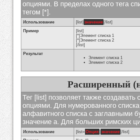
опциями. В пределах одного тега с
тегом [*].
Использование
[list]
значение
[/list]
Пример
[list]
[*]Элемент списка 1
[*]Элемент списка 2
[/list]
Результат
Элемент списка 1
Элемент списка 2
Расширенный (
Тег [list] позволяет также создават
опциями. Для нумерованного списка
алфавитного списка с заглавными бу
значение а. Для больших римских циф
Использование
[list=
Опция
]
значение
[/list]