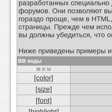
разработанных специально 
форумов. Они позволяют в
гораздо проще, чем в HTML
страницы. Прежде чем испо
вы должны убедиться, что 
Ниже приведены примеры и
BB коды
[b]
,
[i]
,
[u]
[color]
[size]
[font]
[highlight]