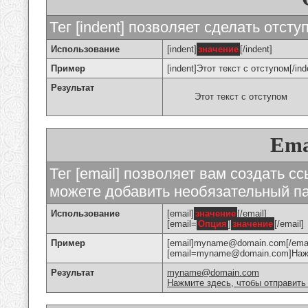
Тег [indent] позволяет сделать отступ
Использование
[indent]
значение
[/indent]
Пример
[indent]Этот текст с отступом[/ind
Результат
Этот текст с отступом
Ema
Тег [email] позволяет вам создать с
можете добавить необязательный па
Использование
[email]
значение
[/email]
[email=
Опция
]
значение
[/email]
Пример
[email]myname@domain.com[/emai
[email=myname@domain.com]Нажми
Результат
myname@domain.com
Нажмите здесь, чтобы отправить