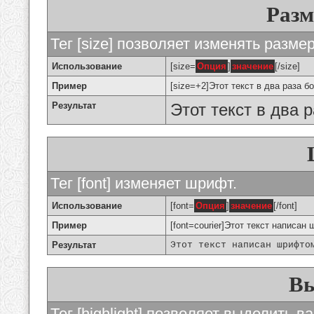
Разм
Тег [size] позволяет изменять разме
Использование
[size=
Опция
]
значение
[/size]
Пример
[size=+2]Этот текст в два раза б
Результат
Этот текст в два 
Тег [font] изменяет шрифт.
Использование
[font=
Опция
]
значение
[/font]
Пример
[font=courier]Этот текст написан 
Результат
Этот текст написан шрифто
Вы
Тег [highlight] позволяет выделить ва