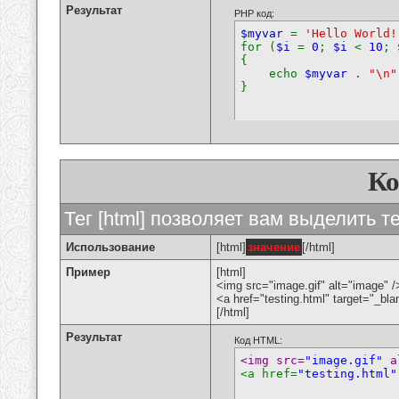
Результат
PHP код:
$myvar
=
'Hello World!
for (
$i
=
0
;
$i
<
10
;
{
echo
$myvar
.
"\n"
}
К
Тег [html] позволяет вам выделить 
Использование
[html]
значение
[/html]
Пример
[html]
<img src="image.gif" alt="image" /
<a href="testing.html" target="_bl
[/html]
Результат
Код HTML:
<img src=
"image.gif"
 a
<a href=
"testing.html"