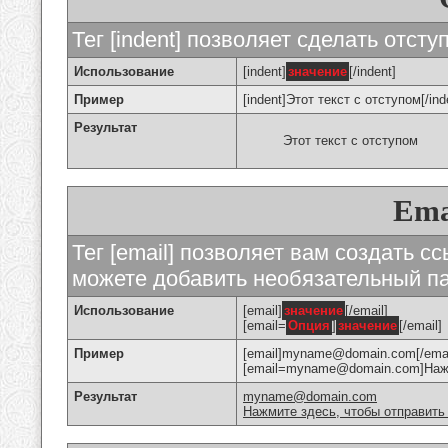
Тег [indent] позволяет сделать отступ
Использование
[indent]
значение
[/indent]
Пример
[indent]Этот текст с отступом[/ind
Результат
Этот текст с отступом
Ema
Тег [email] позволяет вам создать с
можете добавить необязательный па
Использование
[email]
значение
[/email]
[email=
Опция
]
значение
[/email]
Пример
[email]myname@domain.com[/emai
[email=myname@domain.com]Нажми
Результат
myname@domain.com
Нажмите здесь, чтобы отправить