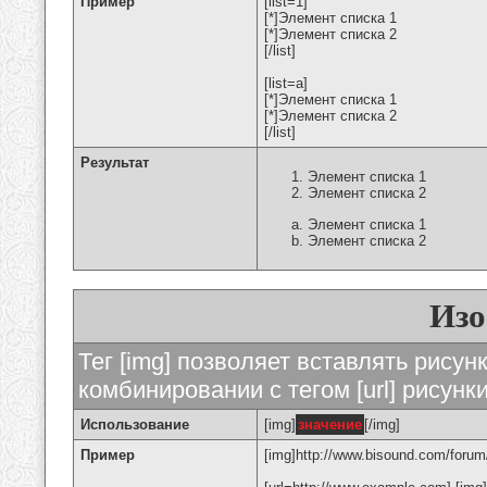
Пример
[list=1]
[*]Элемент списка 1
[*]Элемент списка 2
[/list]
[list=a]
[*]Элемент списка 1
[*]Элемент списка 2
[/list]
Результат
Элемент списка 1
Элемент списка 2
Элемент списка 1
Элемент списка 2
Изо
Тег [img] позволяет вставлять рису
комбинировании с тегом [url] рисунк
Использование
[img]
значение
[/img]
Пример
[img]http://www.bisound.com/forum