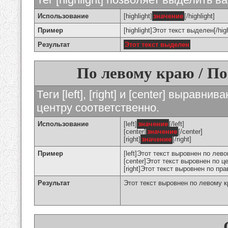
Использование
[highlight]
значение
[/highlight]
Пример
[highlight]Этот текст выделен[/high
Результат
Этот текст выделен
По левому краю / По
Теги [left], [right] и [center] вырав
центру соответственно.
Использование
[left]
значение
[/left]
[center]
значение
[/center]
[right]
значение
[/right]
Пример
[left]Этот текст выровнен по левом
[center]Этот текст выровнен по це
[right]Этот текст выровнен по пра
Результат
Этот текст выровнен по левому 