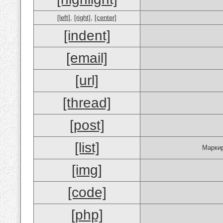
[left]
,
[right]
,
[center]
[indent]
[email]
[url]
[thread]
[post]
[list]
Маркир
[img]
[code]
[php]