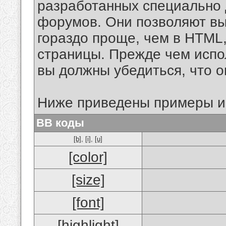
разработанных специально 
форумов. Они позволяют в
гораздо проще, чем в HTML
страницы. Прежде чем испо
вы должны убедиться, что 
Ниже приведены примеры и
BB коды
[b]
,
[i]
,
[u]
[color]
[size]
[font]
[highlight]