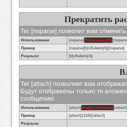
Прекратить ра
Тег [noparse] позволит вам отменить
Использование
[noparse]
[b]значение[/b]
[/nopars
Пример
[noparse][b]vBulletin[/b][/noparse]
Результат
[b]vBulletin[/b]
В
Тег [attach] позволяет вам отображ
Будут отображены только те вложе
сообщению.
Использование
[attach]
Номер вложения
[/attach
Пример
[attach]12345[/attach]
Результат