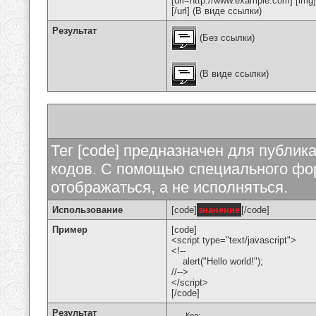
[url=http://www.example.com] [img
[/url] (В виде ссылки)
Результат
(Без ссылки)
(В виде ссылки)
Тег [code] предназначен для публи
кодов. С помощью специального фор
отображаться, а не исполняться.
Использование
[code]
значение
[/code]
Пример
[code]
<script type="text/javascript">
<!--
alert("Hello world!");
//-->
</script>
[/code]
Результат
Код: