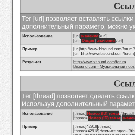
Ссыл
Тег [url] позволяет вставлять ссылк
дополнительный параметр, можно ук
Использование
[url]
значение
[/url]
[url=
Опция
]
значение
[/url]
Пример
[url]http://www.bisound.com/forum[/
[url=http://www.bisound.com/foru
Результат
http://www.bisound.com/forum
Bisound.com - Музыкальный порт
Ссыл
Тег [thread] позволяет сделать ссылк
Используя дополнительный параметр
Использование
[thread]
Номер (ID) темы
[/thread]
[thread=
Номер (ID) темы
]
значе
Пример
[thread]42918[/thread]
[thread=42918]Нажмите здесь![/th