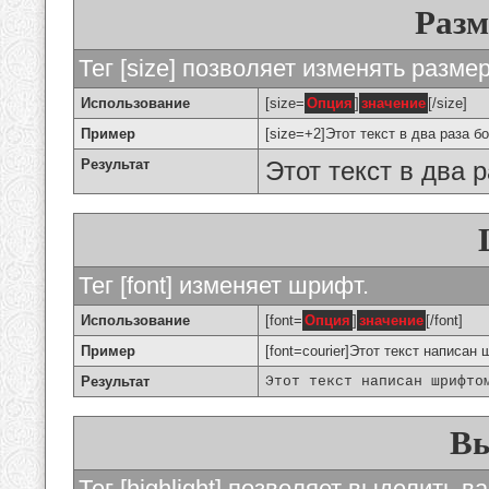
Разм
Тег [size] позволяет изменять разме
Использование
[size=
Опция
]
значение
[/size]
Пример
[size=+2]Этот текст в два раза б
Результат
Этот текст в два 
Тег [font] изменяет шрифт.
Использование
[font=
Опция
]
значение
[/font]
Пример
[font=courier]Этот текст написан 
Результат
Этот текст написан шрифто
Вы
Тег [highlight] позволяет выделить ва