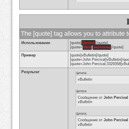
The [quote] tag allows you to attribute 
Использование
[quote]
Цитата
[/quote]
[quote=
Имя
]
значение
[/quote]
Пример
[quote]vBulletin[/quote]
[quote=John Percival]vBulletin[/quo
[quote=John Percival;3329358]vBull
Результат
Цитата:
vBulletin
Цитата:
Сообщение от
John Percival
vBulletin
Цитата:
Сообщение от
John Percival
vBulletin