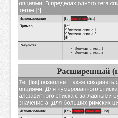
опциями. В пределах одного тега с
тегом [*].
Использование
[list]
значение
[/list]
Пример
[list]
[*]Элемент списка 1
[*]Элемент списка 2
[/list]
Результат
Элемент списка 1
Элемент списка 2
Расширенный (
Тег [list] позволяет также создават
опциями. Для нумерованного списка
алфавитного списка с заглавными бу
значение а. Для больших римских циф
Использование
[list=
Опция
]
значение
[/list]