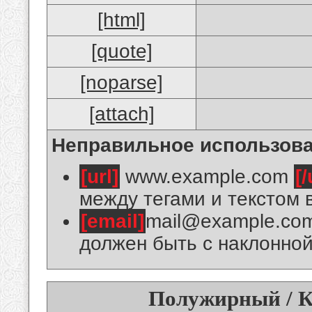
[html]
[quote]
[noparse]
[attach]
Неправильное использова
[url]
www.example.com
[/
между тегами и текстом 
[email]
mail@example.co
должен быть с наклонной
Полужирный / К