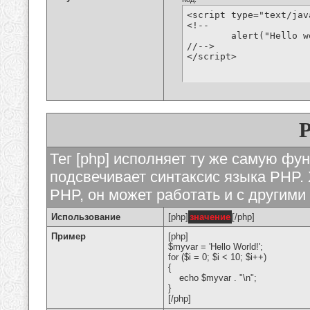
<script type="text/jav
<!--

	alert("Hello world!");

//-->

</script>
Тег [php] исполняет ту же самую функ
подсвечивает синтаксис языка PHP. 
PHP, он может работать и с другими
Использование
[php]
значение
[/php]
Пример
[php]
$myvar = 'Hello World!';
for ($
i = 0; $i < 10; $i++)
{
echo $myvar . "\n";
}
[/php]