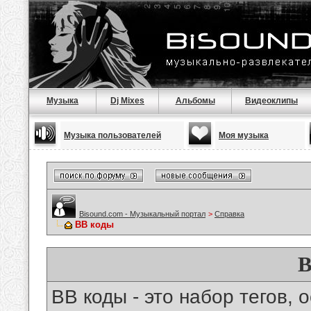
Музыка
Dj Mixes
Альбомы
Видеоклипы
Музыка пользователей
Моя музыка
Bisound.com - Музыкальный портал
>
Справка
BB коды
B
BB коды - это набор тегов,