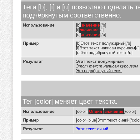
Теги [b], [i] и [u] позволяют сделат
подчёркнутым соответственно.
Использование
[b]
значение
[/b]
[i]
значение
[/i]
[u]
значение
[/u]
Пример
[b]Этот текст полужирный[/b]
[i]Этот текст написан курсивом[/i]
[u]Это подчёркнутый текст[/u]
Результат
Этот текст полужирный
Этот текст написан курсивом
Это подчёркнутый текст
Тег [color] меняет цвет текста.
Использование
[color=
Опция
]
значение
[/color]
Пример
[color=blue]Этот текст синий[/colo
Результат
Этот текст синий