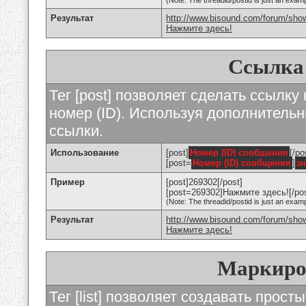
(Note: The threadid/postid is just an examp
Результат
http://www.bisound.com/forum/sho
Нажмите здесь!
Ссылка
Тег [post] позволяет сделать ссылку
номер (ID). Используя дополнитель
ссылки.
Использование
[post]
Номер (ID) сообщения
[/po
[post=
Номер (ID) сообщения
]
з
Пример
[post]269302[/post]
[post=269302]Нажмите здесь![/pos
(Note: The threadid/postid is just an examp
Результат
http://www.bisound.com/forum/sh
Нажмите здесь!
Маркиро
Тег [list] позволяет создавать прос