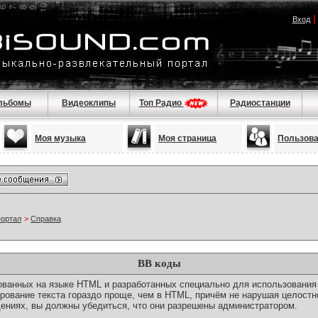
Вход
льбомы
Видеоклипы
Топ Радио
Радиостанции
Моя музыка
Моя страница
Пользов
портал
>
Справка
BB коды
снованных на языке HTML и разработанных специально для использовани
ование текста гораздо проще, чем в HTML, причём не нарушая целостн
ениях, вы должны убедиться, что они разрешены администратором.