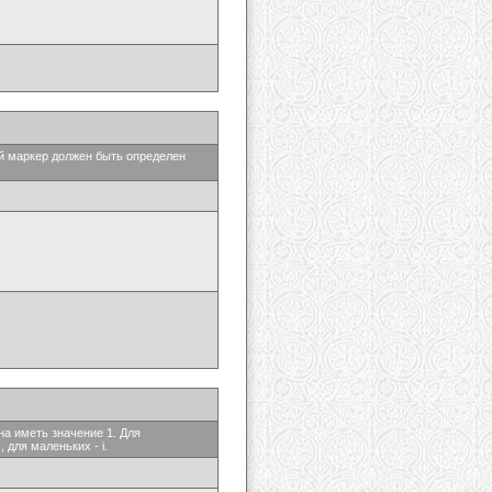
ый маркер должен быть определен
на иметь значение 1. Для
 для маленьких - i.