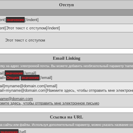
Отступ
ent]
значение
[/indent]
dent]Этот текст с отступом[/indent]
Этот текст с отступом
Email Linking
сылку на адрес электронной почты. Вы можете добавить необязательный параметр 'name
il]
значение
[/email]
ail=
Опция
]
значение
[/email]
ail]myname@domain.com[/email]
ail=myname@domain.com]Нажмите здесь, чтобы отправить мне электронн
name@domain.com
мите здесь, чтобы отправить мне электронное письмо
Ссылка на URL
и на сайты или файлы. Используя дополнительный параметр, можно указать название с
значение
[/url]