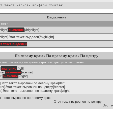
от текст написан шрифтом Courier
Выделение
 текст.
hlight]
значение
[/highlight]
ghlight]Этот текст выделен[/highlight]
от текст выделен
По левому краю / По правому краю / По центру
ивают текст по левому или правому краю и по центру соответственно.
]
значение
[/left]
ter]
значение
[/center]
ht]
значение
[/right]
ft]Этот текст выровнен по левому краю[/left]
nter]Этот текст выровнен по центру[/center]
ght]Этот текст выровнен по правому краю[/right]
т текст выровнен по левому краю
Этот текст выровнен по центру
Этот т