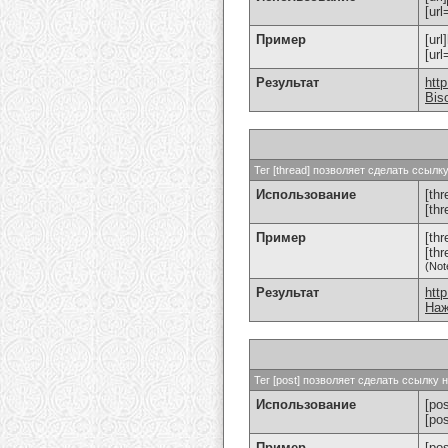
[url
Пример
[url
[ur
Результат
htt
Bis
Тег [thread] позволяет сделать ссыл
Использование
[thr
[th
Пример
[th
[th
(Not
Результат
htt
Наж
Тег [post] позволяет сделать ссылку
Использование
[pos
[po
Пример
[po