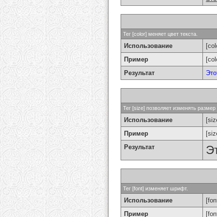
Тег [color] меняет цвет текста.
Использование
[col
Пример
[co
Результат
Это
Тег [size] позволяет изменять разме
Использование
[si
Пример
[si
Результат
Э
Тег [font] изменяет шрифт.
Использование
[fon
Пример
[fo