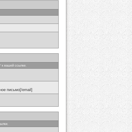
' к вашей ссылке.
ое письмо[/email]
сылки.