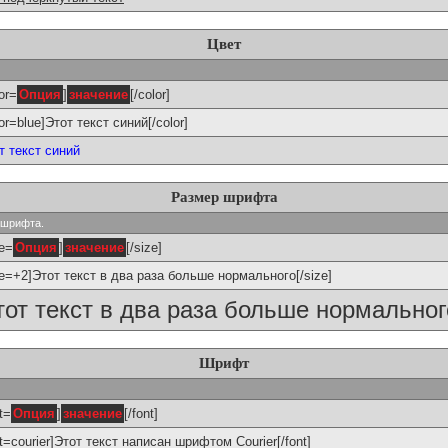
Цвет
or=
Опция
]
значение
[/color]
lor=blue]Этот текст синий[/color]
т текст синий
Размер шрифта
р шрифта.
ze=
Опция
]
значение
[/size]
ze=+2]Этот текст в два раза больше нормального[/size]
тот текст в два раза больше нормальног
Шрифт
t=
Опция
]
значение
[/font]
nt=courier]Этот текст написан шрифтом Courier[/font]