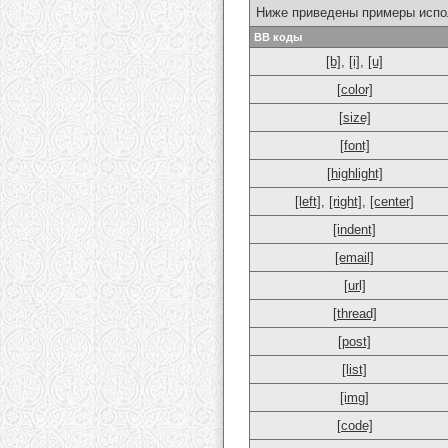
Ниже приведены примеры испо
BB коды
[b]
,
[i]
,
[u]
[color]
[size]
[font]
[highlight]
[left]
,
[right]
,
[center]
[indent]
[email]
[url]
[thread]
[post]
[list]
[img]
[code]