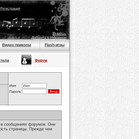
|
Регистрация
Помощь
Добавить в избранное
Видео приколы
Flash-игры
атели
Форум
Имя
Пароль
я в сообщениях форумов. Они
ость страницы. Прежде чем