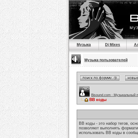
Музыка
Dj Mixes
А
Музыка пользователей
Bisound.com - Музыкальный 
BB коды
BB коды - это набор тегов, о
позволяют выполнять форматир
использовать BB коды в сообщ