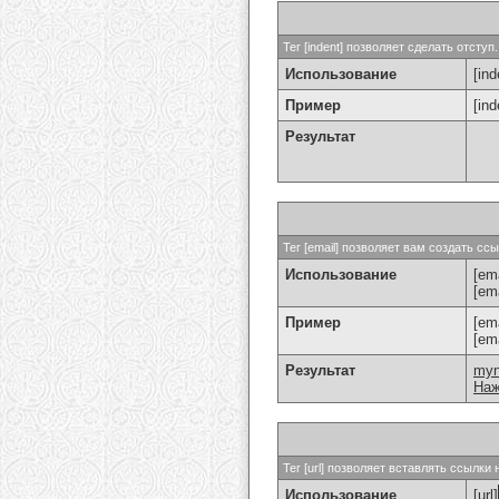
Тег [indent] позволяет сделать отступ.
Использование
[ind
Пример
[in
Результат
Тег [email] позволяет вам создать с
Использование
[ema
[em
Пример
[em
[em
Результат
my
Наж
Тег [url] позволяет вставлять ссылк
Использование
[url]