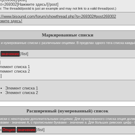
st=269302]Нажмите здесь![/post]
e: The threadid/postid is just an example and may not link to a valid thread/post.)
p://www.bisound.com/forum/showthread.php?p=269302#post269302
мите здесь!
Маркированные списки
тые и нумерованные списки с различными опциями. В пределах одного тега списка кажд
]
значение
[/list]
]
Элемент списка 1
Элемент списка 2
t]
Элемент списка 1
Элемент списка 2
Расширенный (нумерованный) список
ь списки с некоторыми дополнительными опциями. Для нумерованного списка опция долж
вами - значение A, с прописными буквами - значение а. Для больших римских цифр - I,
t=
Опция
]
значение
[/list]