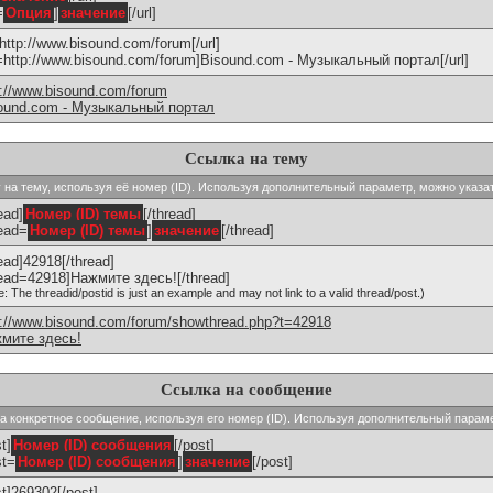
=
Опция
]
значение
[/url]
]http://www.bisound.com/forum[/url]
l=http://www.bisound.com/forum]Bisound.com - Музыкальный портал[/url]
p://www.bisound.com/forum
ound.com - Музыкальный портал
Ссылка на тему
ку на тему, используя её номер (ID). Используя дополнительный параметр, можно указа
ead]
Номер (ID) темы
[/thread]
read=
Номер (ID) темы
]
значение
[/thread]
read]42918[/thread]
read=42918]Нажмите здесь![/thread]
e: The threadid/postid is just an example and may not link to a valid thread/post.)
p://www.bisound.com/forum/showthread.php?t=42918
мите здесь!
Ссылка на сообщение
 на конкретное сообщение, используя его номер (ID). Используя дополнительный парам
t]
Номер (ID) сообщения
[/post]
st=
Номер (ID) сообщения
]
значение
[/post]
st]269302[/post]