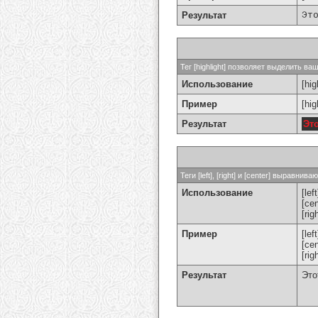
Результат
Эт
Тег [highlight] позволяет выделить ваш
Использование
[hig
Пример
[hi
Результат
Эт
Теги [left], [right] и [center] выравн
Использование
[left
[cen
[rig
Пример
[le
[ce
[ri
Результат
Это