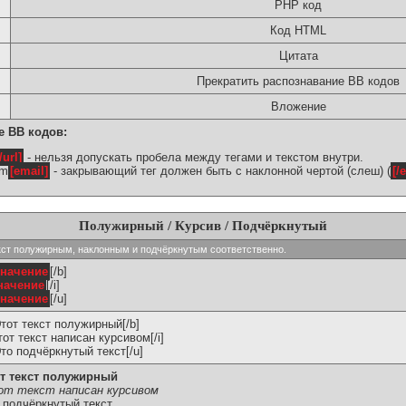
PHP код
Код HTML
Цитата
Прекратить распознавание BB кодов
Вложение
е BB кодов:
/url]
- нельзя допускать пробела между тегами и текстом внутри.
om
[email]
- закрывающий тег должен быть с наклонной чертой (слеш) (
[/
Полужирный / Курсив / Подчёркнутый
ь текст полужирным, наклонным и подчёркнутым соответственно.
значение
[/b]
начение
[/i]
значение
[/u]
Этот текст полужирный[/b]
Этот текст написан курсивом[/i]
Это подчёркнутый текст[/u]
т текст полужирный
т текст написан курсивом
 подчёркнутый текст