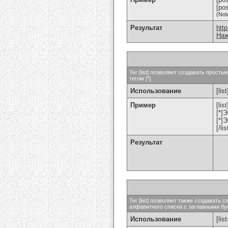
[po
(Not
Результат
htt
Наж
Тег [list] позволяет создавать прос
тегом [*].
Использование
[list
Пример
[list
[*]
[*]
[/lis
Результат
Тег [list] позволяет также создават
алфавитного списка с заглавными бук
Использование
[lis