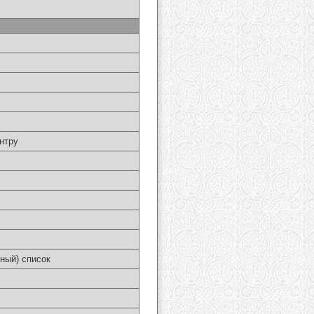
нтру
ный) список