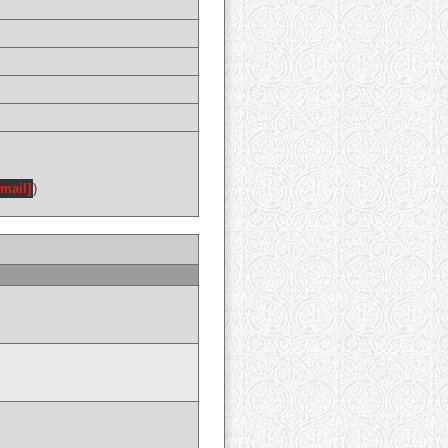
email]
)