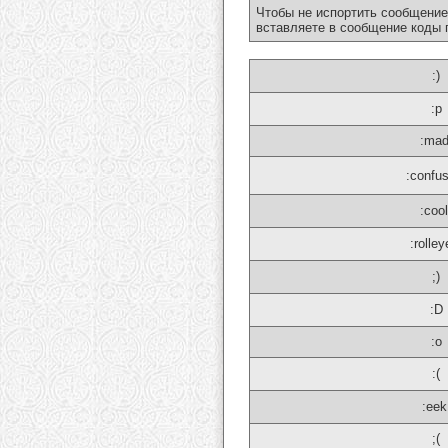
Чтобы не испортить сообщение
вставляете в сообщение коды 
:)
:p
:mad
:confu
:cool
:rolley
;)
:D
:o
:(
:eek
;(