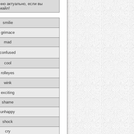
нно актуально, если вы
майл!
smilie
grimace
mad
confused
cool
rolleyes
wink
exciting
shame
unhappy
shock
cry