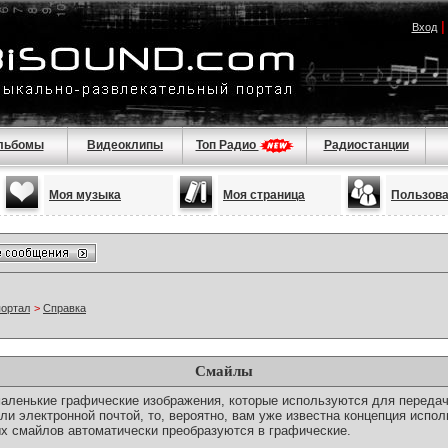
Вход
льбомы
Видеоклипы
Топ Радио
Радиостанции
Моя музыка
Моя страница
Пользов
портал
>
Справка
Смайлы
о маленькие графические изображения, которые используются для переда
ли электронной почтой, то, вероятно, вам уже известна концепция испо
х смайлов автоматически преобразуются в графические.