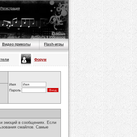
|
Регистрация
Помощь
Добавить в избранное
Видео приколы
Flash-игры
атели
Форум
Имя
Пароль
чи эмоций в сообщениях. Если
льзования смайлов. Самые