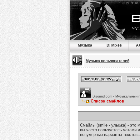
Музыка
Dj Mixes
А
Музыка пользователей
Bisound.com - Музыкальный 
Список смайлов
Смайлы (smile - улыбка) - эт
вы часто пользуетесь чатами и
популярные варианты текстовы