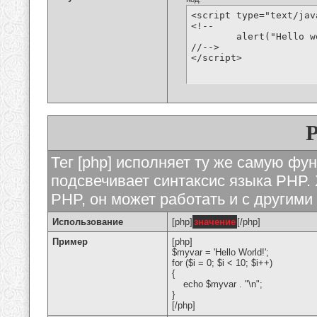
<script type="text/jav
<!--

	alert("Hello world!");

//-->

</script>
Тег [php] исполняет ту же самую функ
подсвечивает синтаксис языка PHP. 
PHP, он может работать и с другими
Использование
[php]
значение
[/php]
Пример
[php]
$myvar = 'Hello World!';
for ($
i = 0; $i < 10; $i++)
{
echo $myvar . "\n";
}
[/php]