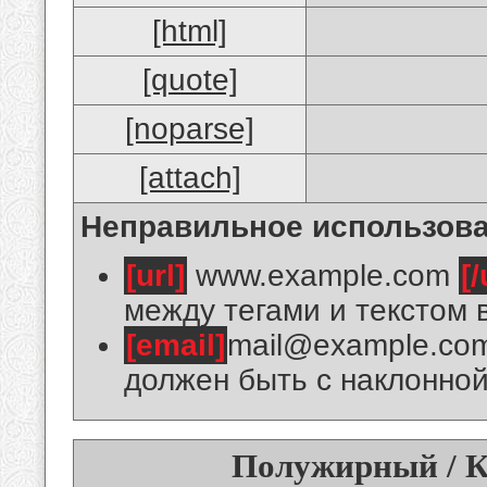
[html]
[quote]
[noparse]
[attach]
Неправильное использова
[url]
www.example.com
[/
между тегами и текстом 
[email]
mail@example.co
должен быть с наклонной
Полужирный / К