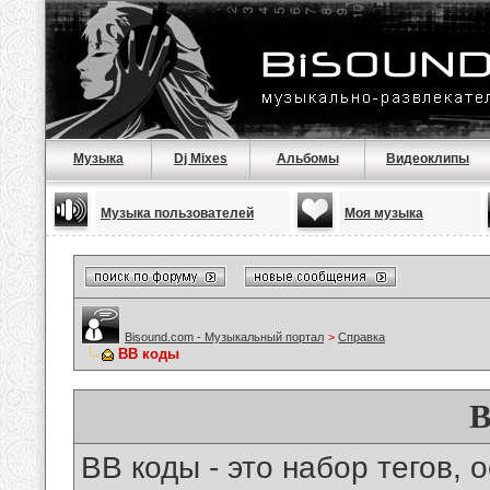
Музыка
Dj Mixes
Альбомы
Видеоклипы
Музыка пользователей
Моя музыка
Bisound.com - Музыкальный портал
>
Справка
BB коды
B
BB коды - это набор тегов,