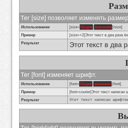
Разм
Тег [size] позволяет изменять разме
Использование
[size=
Опция
]
значение
[/size]
Пример
[size=+2]Этот текст в два раза б
Результат
Этот текст в два 
Тег [font] изменяет шрифт.
Использование
[font=
Опция
]
значение
[/font]
Пример
[font=courier]Этот текст написан 
Результат
Этот текст написан шрифто
Вы
Тег [highlight] позволяет выделить ва