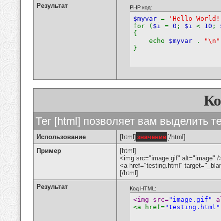
Результат
PHP код:
$myvar
=
'Hello World!
for (
$i
=
0
;
$i
<
10
;
{
echo
$myvar
.
"\n"
}
К
Тег [html] позволяет вам выделить 
Использование
[html]
значение
[/html]
Пример
[html]
<img src="image.gif" alt="image" /
<a href="testing.html" target="_bl
[/html]
Результат
Код HTML:
<img src=
"image.gif"
 a
<a href=
"testing.html"