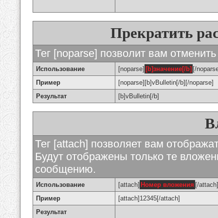
Прекратить ра
Тег [noparse] позволит вам отменить
Использование
[noparse]
[b]значение[/b]
[/nopars
Пример
[noparse][b]vBulletin[/b][/noparse]
Результат
[b]vBulletin[/b]
В
Тег [attach] позволяет вам отображ
Будут отображены только те вложе
сообщению.
Использование
[attach]
Номер вложения
[/attach
Пример
[attach]12345[/attach]
Результат