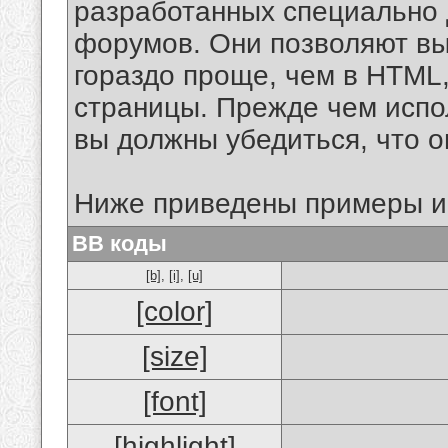
разработанных специально 
форумов. Они позволяют в
гораздо проще, чем в HTML
страницы. Прежде чем испо
вы должны убедиться, что 
Ниже приведены примеры и
BB коды
[b]
,
[i]
,
[u]
[color]
[size]
[font]
[highlight]