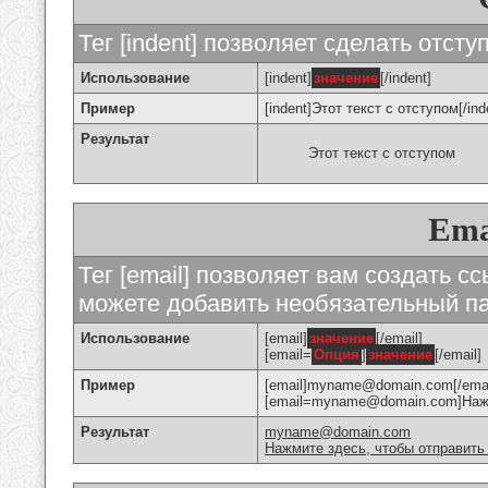
Тег [indent] позволяет сделать отступ
Использование
[indent]
значение
[/indent]
Пример
[indent]Этот текст с отступом[/ind
Результат
Этот текст с отступом
Ema
Тег [email] позволяет вам создать с
можете добавить необязательный па
Использование
[email]
значение
[/email]
[email=
Опция
]
значение
[/email]
Пример
[email]myname@domain.com[/emai
[email=myname@domain.com]Нажми
Результат
myname@domain.com
Нажмите здесь, чтобы отправить