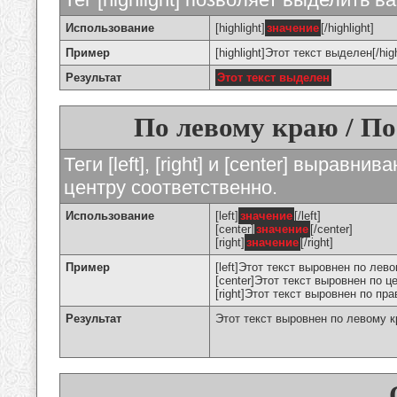
Использование
[highlight]
значение
[/highlight]
Пример
[highlight]Этот текст выделен[/high
Результат
Этот текст выделен
По левому краю / По
Теги [left], [right] и [center] вырав
центру соответственно.
Использование
[left]
значение
[/left]
[center]
значение
[/center]
[right]
значение
[/right]
Пример
[left]Этот текст выровнен по левом
[center]Этот текст выровнен по це
[right]Этот текст выровнен по пра
Результат
Этот текст выровнен по левому 