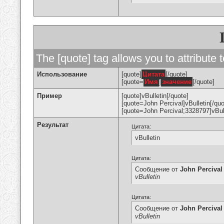
The [quote] tag allows you to attribute 
Использование
[quote]
Цитата
[/quote]
[quote=
Имя
]
значение
[/quote]
Пример
[quote]vBulletin[/quote]
[quote=John Percival]vBulletin[/quo
[quote=John Percival;3328797]vBull
Результат
Цитата:
vBulletin
Цитата:
Сообщение от
John Percival
vBulletin
Цитата:
Сообщение от
John Percival
vBulletin