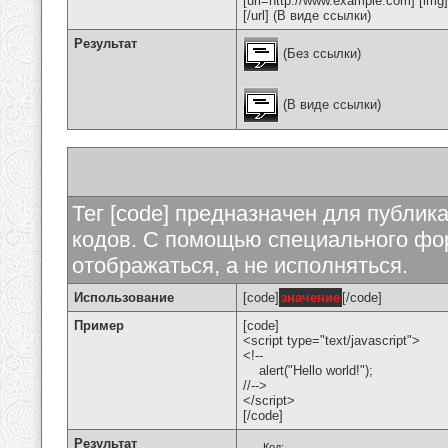
[url=http://www.example.com] [img
[/url] (В виде ссылки)
Результат
(Без ссылки)
(В виде ссылки)
Тег [code] предназначен для публи
кодов. С помощью специального фор
отображаться, а не исполняться.
Использование
[code]
значение
[/code]
Пример
[code]
<script type="text/javascript">
<!--
alert("Hello world!");
//-->
</script>
[/code]
Результат
Код: