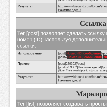
(Note: The threadid/postid is just an examp
Результат
http://www.bisound.com/forum/sho
Нажмите здесь!
Ссылка
Тег [post] позволяет сделать ссылку
номер (ID). Используя дополнитель
ссылки.
Использование
[post]
Номер (ID) сообщения
[/po
[post=
Номер (ID) сообщения
]
з
Пример
[post]269302[/post]
[post=269302]Нажмите здесь![/pos
(Note: The threadid/postid is just an examp
Результат
http://www.bisound.com/forum/sh
Нажмите здесь!
Маркиро
Тег [list] позволяет создавать прос