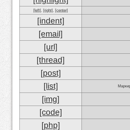
[left]
,
[right]
,
[center]
[indent]
[email]
[url]
[thread]
[post]
[list]
Маркир
[img]
[code]
[php]