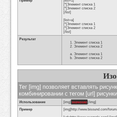
Пример
[list=1]
[*]Элемент списка 1
[*]Элемент списка 2
[/list]
[list=a]
[*]Элемент списка 1
[*]Элемент списка 2
[/list]
Результат
Элемент списка 1
Элемент списка 2
Элемент списка 1
Элемент списка 2
Изо
Тег [img] позволяет вставлять рису
комбинировании с тегом [url] рисунк
Использование
[img]
значение
[/img]
Пример
[img]http://www.bisound.com/forum