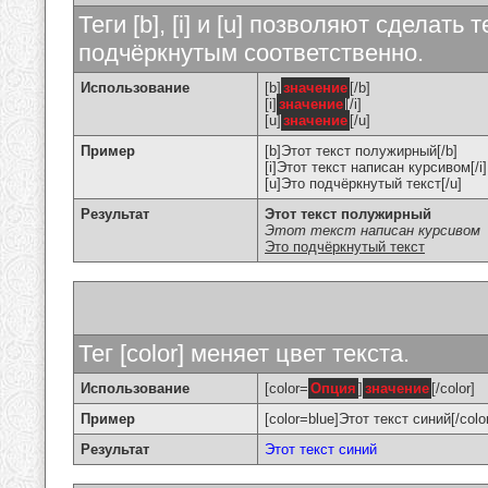
Теги [b], [i] и [u] позволяют сделат
подчёркнутым соответственно.
Использование
[b]
значение
[/b]
[i]
значение
[/i]
[u]
значение
[/u]
Пример
[b]Этот текст полужирный[/b]
[i]Этот текст написан курсивом[/i]
[u]Это подчёркнутый текст[/u]
Результат
Этот текст полужирный
Этот текст написан курсивом
Это подчёркнутый текст
Тег [color] меняет цвет текста.
Использование
[color=
Опция
]
значение
[/color]
Пример
[color=blue]Этот текст синий[/colo
Результат
Этот текст синий