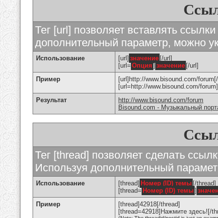
Ссыл
Тег [url] позволяет вставлять ссылк
дополнительный параметр, можно ук
Использование
[url]
значение
[/url]
[url=
Опция
]
значение
[/url]
Пример
[url]http://www.bisound.com/forum[/
[url=http://www.bisound.com/foru
Результат
http://www.bisound.com/forum
Bisound.com - Музыкальный порт
Ссыл
Тег [thread] позволяет сделать ссылк
Используя дополнительный параметр
Использование
[thread]
Номер (ID) темы
[/thread]
[thread=
Номер (ID) темы
]
значе
Пример
[thread]42918[/thread]
[thread=42918]Нажмите здесь![/th