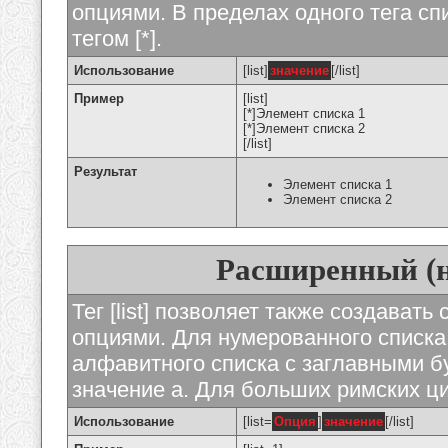
опциями. В пределах одного тега с
тегом [*].
Использование
[list]
значение
[/list]
Пример
[list]
[*]Элемент списка 1
[*]Элемент списка 2
[/list]
Результат
Элемент списка 1
Элемент списка 2
Расширенный (
Тег [list] позволяет также создават
опциями. Для нумерованного списка
алфавитного списка с заглавными бу
значение а. Для больших римских циф
Использование
[list=
Опция
]
значение
[/list]