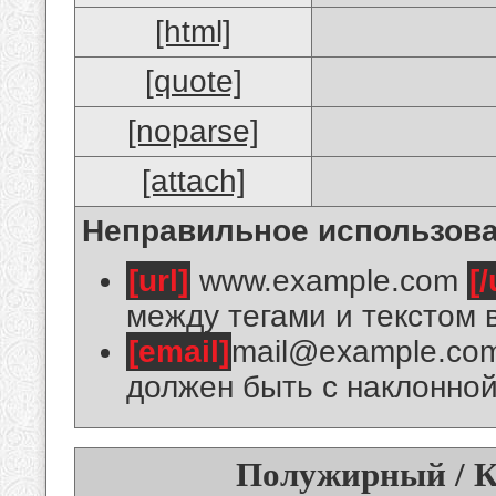
[html]
[quote]
[noparse]
[attach]
Неправильное использова
[url]
www.example.com
[/
между тегами и текстом 
[email]
mail@example.co
должен быть с наклонной
Полужирный / К