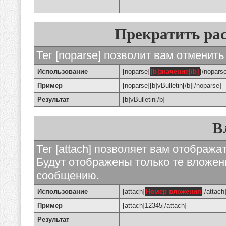
Прекратить ра
Тег [noparse] позволит вам отменить
Использование
[noparse]
[b]значение[/b]
[/nopars
Пример
[noparse][b]vBulletin[/b][/noparse]
Результат
[b]vBulletin[/b]
В
Тег [attach] позволяет вам отображ
Будут отображены только те вложе
сообщению.
Использование
[attach]
Номер вложения
[/attach
Пример
[attach]12345[/attach]
Результат