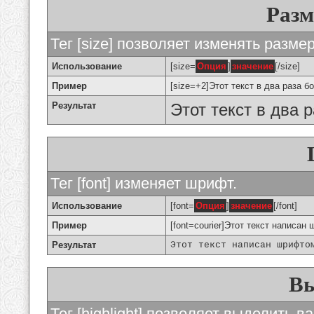
Разм
Тег [size] позволяет изменять разме
Использование
[size=
Опция
]
значение
[/size]
Пример
[size=+2]Этот текст в два раза б
Результат
Этот текст в два 
Тег [font] изменяет шрифт.
Использование
[font=
Опция
]
значение
[/font]
Пример
[font=courier]Этот текст написан 
Результат
Этот текст написан шрифто
Вы
Тег [highlight] позволяет выделить ва