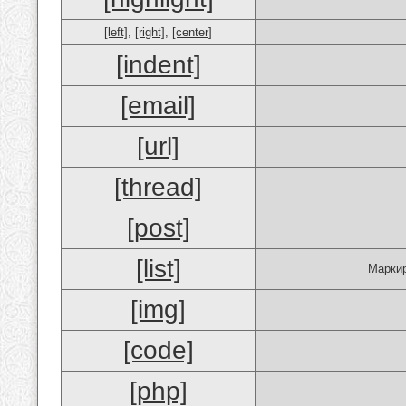
[left]
,
[right]
,
[center]
[indent]
[email]
[url]
[thread]
[post]
[list]
Маркир
[img]
[code]
[php]