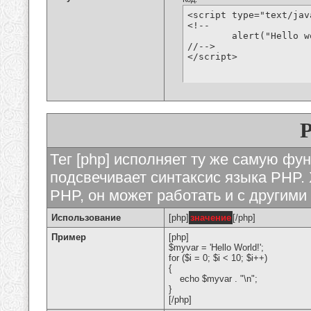
<script type="text/jav
<!--

	alert("Hello world!");

//-->

</script>
Тег [php] исполняет ту же самую функ
подсвечивает синтаксис языка PHP. 
PHP, он может работать и с другими
Использование
[php]
значение
[/php]
Пример
[php]
$myvar = 'Hello World!';
for ($
i = 0; $i < 10; $i++)
{
echo $myvar . "\n";
}
[/php]