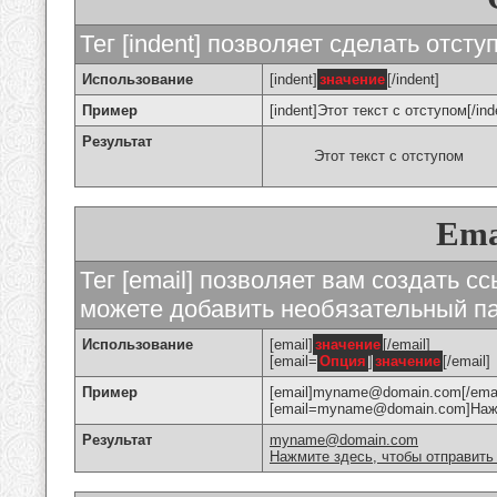
Тег [indent] позволяет сделать отступ
Использование
[indent]
значение
[/indent]
Пример
[indent]Этот текст с отступом[/ind
Результат
Этот текст с отступом
Ema
Тег [email] позволяет вам создать с
можете добавить необязательный па
Использование
[email]
значение
[/email]
[email=
Опция
]
значение
[/email]
Пример
[email]myname@domain.com[/emai
[email=myname@domain.com]Нажми
Результат
myname@domain.com
Нажмите здесь, чтобы отправить