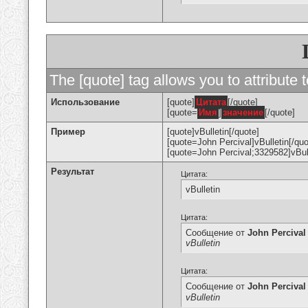
The [quote] tag allows you to attribute 
Использование
[quote]
Цитата
[/quote]
[quote=
Имя
]
значение
[/quote]
Пример
[quote]vBulletin[/quote]
[quote=John Percival]vBulletin[/quo
[quote=John Percival;3329582]vBull
Результат
Цитата:
vBulletin
Цитата:
Сообщение от
John Percival
vBulletin
Цитата:
Сообщение от
John Percival
vBulletin