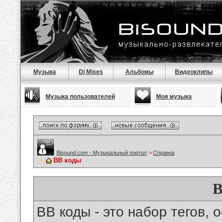
Музыка
Dj Mixes
Альбомы
Видеоклипы
Музыка пользователей
Моя музыка
Bisound.com - Музыкальный портал
>
Справка
BB коды
B
BB коды - это набор тегов,