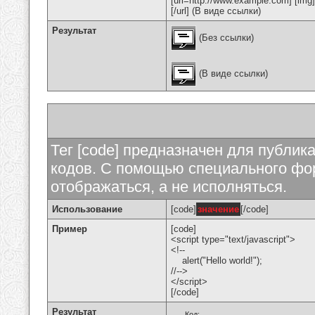
[url=http://www.example.com] [img
[/url] (В виде ссылки)
Результат
(Без ссылки)
(В виде ссылки)
Тег [code] предназначен для публи
кодов. С помощью специального фор
отображаться, а не исполняться.
Использование
[code]
значение
[/code]
Пример
[code]
<script type="text/javascript">
<!--
alert("Hello world!");
//-->
</script>
[/code]
Результат
Код: