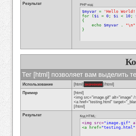
Результат
PHP код:
$myvar
=
'Hello World!
for (
$i
=
0
;
$i
<
10
;
{
echo
$myvar
.
"\n"
}
К
Тег [html] позволяет вам выделить 
Использование
[html]
значение
[/html]
Пример
[html]
<img src="image.gif" alt="image" /
<a href="testing.html" target="_bl
[/html]
Результат
Код HTML:
<img src=
"image.gif"
 a
<a href=
"testing.html"