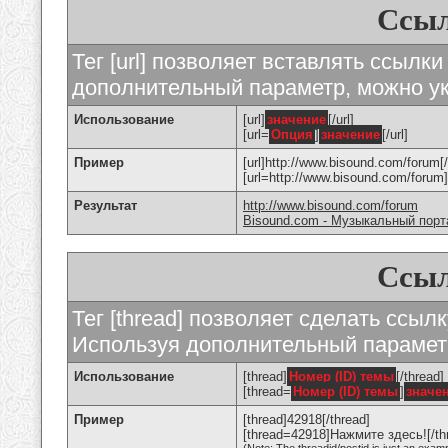
Ссыл
Тег [url] позволяет вставлять ссылк
дополнительный параметр, можно ук
Использование
[url]
значение
[/url]
[url=
Опция
]
значение
[/url]
Пример
[url]http://www.bisound.com/forum[/
[url=http://www.bisound.com/foru
Результат
http://www.bisound.com/forum
Bisound.com - Музыкальный порт
Ссыл
Тег [thread] позволяет сделать ссылк
Используя дополнительный параметр
Использование
[thread]
Номер (ID) темы
[/thread]
[thread=
Номер (ID) темы
]
значе
Пример
[thread]42918[/thread]
[thread=42918]Нажмите здесь![/th