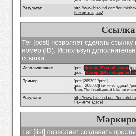
(Note: The threadid/postid is just an examp
Результат
http://www.bisound.com/forum/sho
Нажмите здесь!
Ссылка
Тег [post] позволяет сделать ссылку
номер (ID). Используя дополнитель
ссылки.
Использование
[post]
Номер (ID) сообщения
[/po
[post=
Номер (ID) сообщения
]
з
Пример
[post]269302[/post]
[post=269302]Нажмите здесь![/pos
(Note: The threadid/postid is just an examp
Результат
http://www.bisound.com/forum/sh
Нажмите здесь!
Маркиро
Тег [list] позволяет создавать прос