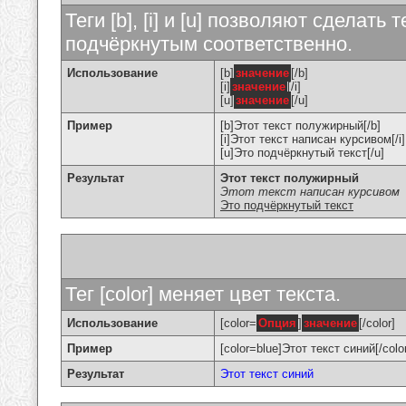
Теги [b], [i] и [u] позволяют сделат
подчёркнутым соответственно.
Использование
[b]
значение
[/b]
[i]
значение
[/i]
[u]
значение
[/u]
Пример
[b]Этот текст полужирный[/b]
[i]Этот текст написан курсивом[/i]
[u]Это подчёркнутый текст[/u]
Результат
Этот текст полужирный
Этот текст написан курсивом
Это подчёркнутый текст
Тег [color] меняет цвет текста.
Использование
[color=
Опция
]
значение
[/color]
Пример
[color=blue]Этот текст синий[/colo
Результат
Этот текст синий