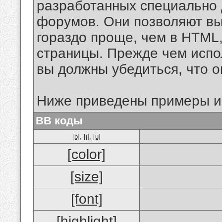
разработанных специально 
форумов. Они позволяют в
гораздо проще, чем в HTML
страницы. Прежде чем испо
вы должны убедиться, что 
Ниже приведены примеры и
BB коды
[b]
,
[i]
,
[u]
[color]
[size]
[font]
[highlight]