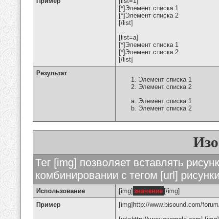
Пример
[list=1]
[*]Элемент списка 1
[*]Элемент списка 2
[/list]
[list=a]
[*]Элемент списка 1
[*]Элемент списка 2
[/list]
Результат
Элемент списка 1
Элемент списка 2
Элемент списка 1
Элемент списка 2
Изо
Тег [img] позволяет вставлять рису
комбинировании с тегом [url] рисунк
Использование
[img]
значение
[/img]
Пример
[img]http://www.bisound.com/forum