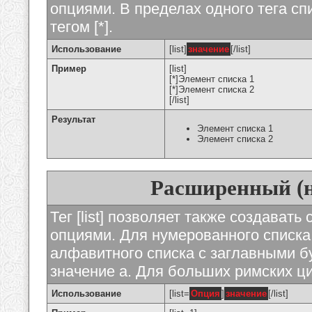
опциями. В пределах одного тега с
тегом [*].
Использование
[list]
значение
[/list]
Пример
[list]
[*]Элемент списка 1
[*]Элемент списка 2
[/list]
Результат
Элемент списка 1
Элемент списка 2
Расширенный (
Тег [list] позволяет также создават
опциями. Для нумерованного списка
алфавитного списка с заглавными бу
значение а. Для больших римских циф
Использование
[list=
Опция
]
значение
[/list]