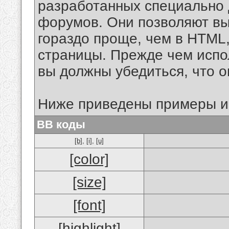
разработанных специально 
форумов. Они позволяют в
гораздо проще, чем в HTML
страницы. Прежде чем испо
вы должны убедиться, что 
Ниже приведены примеры и
BB коды
[b]
,
[i]
,
[u]
[color]
[size]
[font]
[highlight]