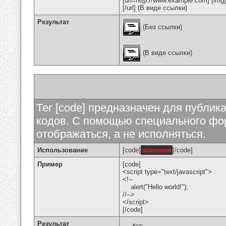
[url=http://www.example.com] [img
[/url] (В виде ссылки)
Результат
(Без ссылки)
(В виде ссылки)
Тег [code] предназначен для публи
кодов. С помощью специального фор
отображаться, а не исполняться.
Использование
[code]
значение
[/code]
Пример
[code]
<script type="text/javascript">
<!--
alert("Hello world!");
//-->
</script>
[/code]
Результат
Код: