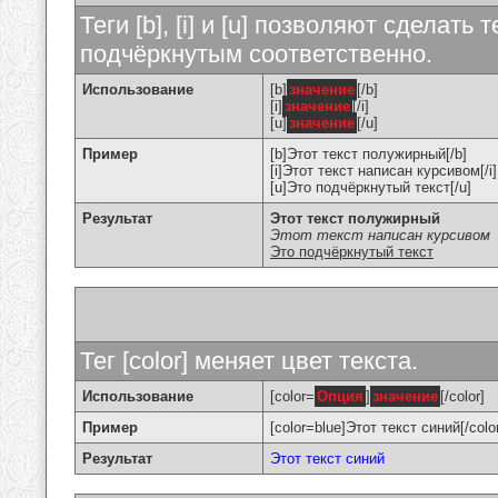
Теги [b], [i] и [u] позволяют сделат
подчёркнутым соответственно.
Использование
[b]
значение
[/b]
[i]
значение
[/i]
[u]
значение
[/u]
Пример
[b]Этот текст полужирный[/b]
[i]Этот текст написан курсивом[/i]
[u]Это подчёркнутый текст[/u]
Результат
Этот текст полужирный
Этот текст написан курсивом
Это подчёркнутый текст
Тег [color] меняет цвет текста.
Использование
[color=
Опция
]
значение
[/color]
Пример
[color=blue]Этот текст синий[/colo
Результат
Этот текст синий