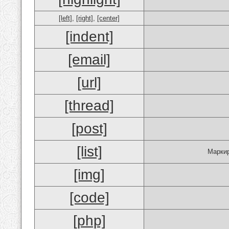
[left]
,
[right]
,
[center]
[indent]
[email]
[url]
[thread]
[post]
[list]
Маркир
[img]
[code]
[php]