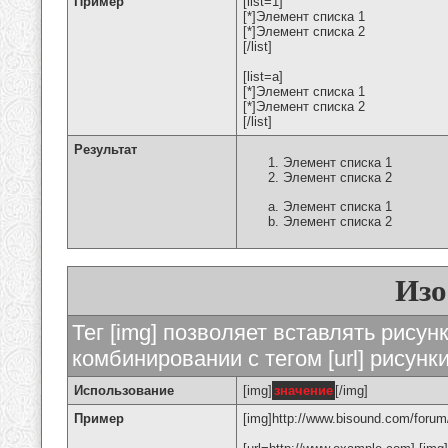
Пример
[list=1]
[*]Элемент списка 1
[*]Элемент списка 2
[/list]
[list=a]
[*]Элемент списка 1
[*]Элемент списка 2
[/list]
Результат
Элемент списка 1
Элемент списка 2
Элемент списка 1
Элемент списка 2
Изо
Тег [img] позволяет вставлять рису
комбинировании с тегом [url] рисунк
Использование
[img]
значение
[/img]
Пример
[img]http://www.bisound.com/forum