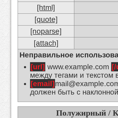
[html]
[quote]
[noparse]
[attach]
Неправильное использова
[url]
www.example.com
[/
между тегами и текстом 
[email]
mail@example.co
должен быть с наклонной
Полужирный / К