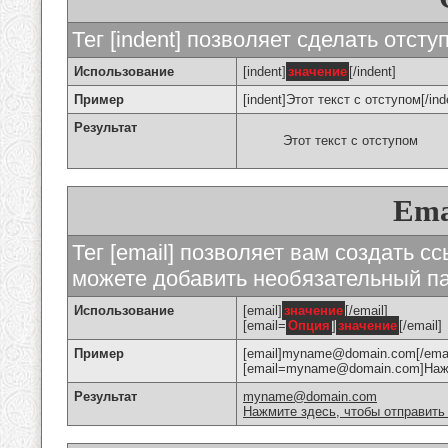
Тег [indent] позволяет сделать отступ
Использование
[indent]
значение
[/indent]
Пример
[indent]Этот текст с отступом[/ind
Результат
Этот текст с отступом
Ema
Тег [email] позволяет вам создать с
можете добавить необязательный па
Использование
[email]
значение
[/email]
[email=
Опция
]
значение
[/email]
Пример
[email]myname@domain.com[/emai
[email=myname@domain.com]Нажми
Результат
myname@domain.com
Нажмите здесь, чтобы отправить