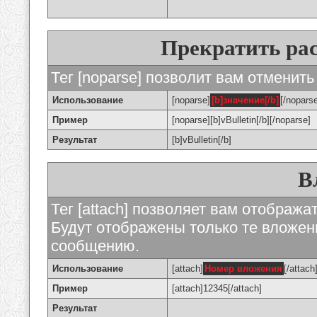
Прекратить ра
Тег [noparse] позволит вам отменить
Использование
[noparse]
[b]значение[/b]
[/nopars
Пример
[noparse][b]vBulletin[/b][/noparse]
Результат
[b]vBulletin[/b]
В
Тег [attach] позволяет вам отображ
Будут отображены только те вложе
сообщению.
Использование
[attach]
Номер вложения
[/attach
Пример
[attach]12345[/attach]
Результат