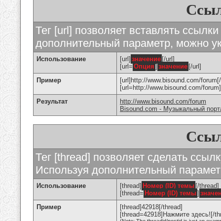
Ссыл
Тег [url] позволяет вставлять ссылк
дополнительный параметр, можно ук
Использование
[url]
значение
[/url]
[url=
Опция
]
значение
[/url]
Пример
[url]http://www.bisound.com/forum[/
[url=http://www.bisound.com/foru
Результат
http://www.bisound.com/forum
Bisound.com - Музыкальный порт
Ссыл
Тег [thread] позволяет сделать ссылк
Используя дополнительный параметр
Использование
[thread]
Номер (ID) темы
[/thread]
[thread=
Номер (ID) темы
]
значе
Пример
[thread]42918[/thread]
[thread=42918]Нажмите здесь![/th