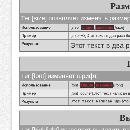
Разм
Тег [size] позволяет изменять разме
Использование
[size=
Опция
]
значение
[/size]
Пример
[size=+2]Этот текст в два раза б
Результат
Этот текст в два 
Тег [font] изменяет шрифт.
Использование
[font=
Опция
]
значение
[/font]
Пример
[font=courier]Этот текст написан 
Результат
Этот текст написан шрифто
Вы
Тег [highlight] позволяет выделить ва