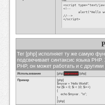
<script type="text/jav
<!--

	alert("Hello world!");

//-->

</script>
Тег [php] исполняет ту же самую функ
подсвечивает синтаксис языка PHP. 
PHP, он может работать и с другими
Использование
[php]
значение
[/php]
Пример
[php]
$myvar = 'Hello World!';
for ($
i = 0; $i < 10; $i++)
{
echo $myvar . "\n";
}
[/php]