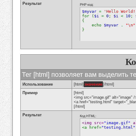
Результат
PHP код:
$myvar
=
'Hello World!
for (
$i
=
0
;
$i
<
10
;
{
echo
$myvar
.
"\n"
}
К
Тег [html] позволяет вам выделить 
Использование
[html]
значение
[/html]
Пример
[html]
<img src="image.gif" alt="image" /
<a href="testing.html" target="_bl
[/html]
Результат
Код HTML:
<img src=
"image.gif"
 a
<a href=
"testing.html"