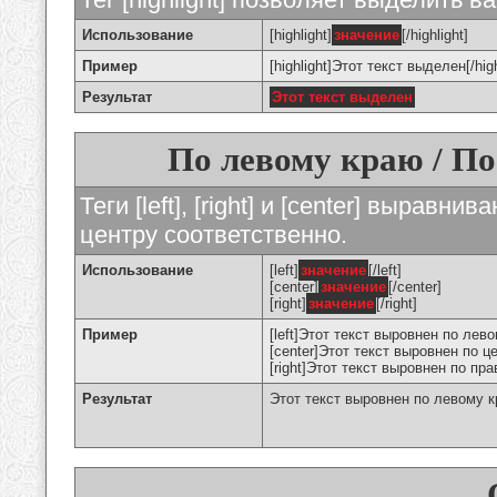
Использование
[highlight]
значение
[/highlight]
Пример
[highlight]Этот текст выделен[/high
Результат
Этот текст выделен
По левому краю / По
Теги [left], [right] и [center] вырав
центру соответственно.
Использование
[left]
значение
[/left]
[center]
значение
[/center]
[right]
значение
[/right]
Пример
[left]Этот текст выровнен по левом
[center]Этот текст выровнен по це
[right]Этот текст выровнен по пра
Результат
Этот текст выровнен по левому 