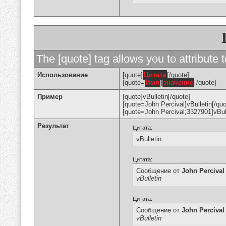
The [quote] tag allows you to attribute 
Использование
[quote]
Цитата
[/quote]
[quote=
Имя
]
значение
[/quote]
Пример
[quote]vBulletin[/quote]
[quote=John Percival]vBulletin[/quo
[quote=John Percival;3327901]vBull
Результат
Цитата:
vBulletin
Цитата:
Сообщение от
John Percival
vBulletin
Цитата:
Сообщение от
John Percival
vBulletin