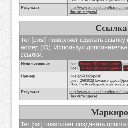
(Note: The threadid/postid is just an examp
Результат
http://www.bisound.com/forum/sho
Нажмите здесь!
Ссылка
Тег [post] позволяет сделать ссылку
номер (ID). Используя дополнитель
ссылки.
Использование
[post]
Номер (ID) сообщения
[/po
[post=
Номер (ID) сообщения
]
з
Пример
[post]269302[/post]
[post=269302]Нажмите здесь![/pos
(Note: The threadid/postid is just an examp
Результат
http://www.bisound.com/forum/sh
Нажмите здесь!
Маркиро
Тег [list] позволяет создавать прос