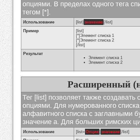
опциями. В пределах одного тега с
тегом [*].
Использование
[list]
значение
[/list]
Пример
[list]
[*]Элемент списка 1
[*]Элемент списка 2
[/list]
Результат
Элемент списка 1
Элемент списка 2
Расширенный (
Тег [list] позволяет также создават
опциями. Для нумерованного списка
алфавитного списка с заглавными бу
значение а. Для больших римских циф
Использование
[list=
Опция
]
значение
[/list]