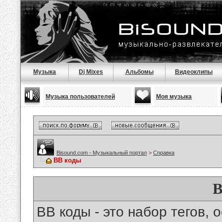
Музыка
Dj Mixes
Альбомы
Видеоклипы
Музыка пользователей
Моя музыка
Bisound.com - Музыкальный портал
>
Справка
BB коды
B
BB коды - это набор тегов,