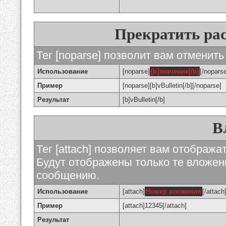
Прекратить ра
Тег [noparse] позволит вам отменить
Использование
[noparse]
[b]значение[/b]
[/nopars
Пример
[noparse][b]vBulletin[/b][/noparse]
Результат
[b]vBulletin[/b]
В
Тег [attach] позволяет вам отображ
Будут отображены только те вложе
сообщению.
Использование
[attach]
Номер вложения
[/attach
Пример
[attach]12345[/attach]
Результат