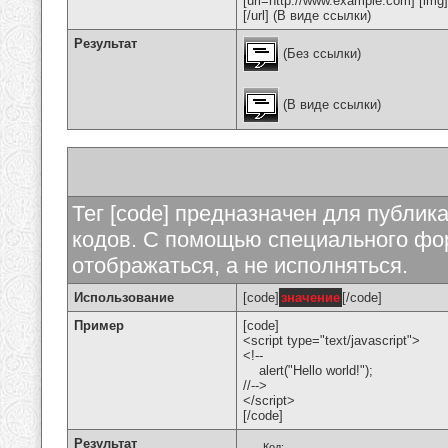
[url=http://www.example.com] [img
[/url] (В виде ссылки)
Результат
(Без ссылки)
(В виде ссылки)
Тег [code] предназначен для публи
кодов. С помощью специального фор
отображаться, а не исполняться.
Использование
[code]
значение
[/code]
Пример
[code]
<script type="text/javascript">
<!--
alert("Hello world!");
//-->
</script>
[/code]
Результат
Код: