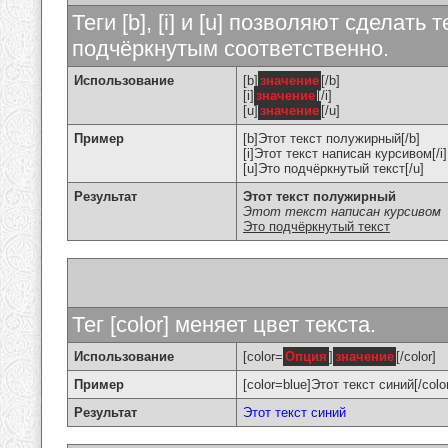
Теги [b], [i] и [u] позволяют сделат
подчёркнутым соответственно.
Использование
[b]
значение
[/b]
[i]
значение
[/i]
[u]
значение
[/u]
Пример
[b]Этот текст полужирный[/b]
[i]Этот текст написан курсивом[/i]
[u]Это подчёркнутый текст[/u]
Результат
Этот текст полужирный
Этот текст написан курсивом
Это подчёркнутый текст
Тег [color] меняет цвет текста.
Использование
[color=
Опция
]
значение
[/color]
Пример
[color=blue]Этот текст синий[/colo
Результат
Этот текст синий