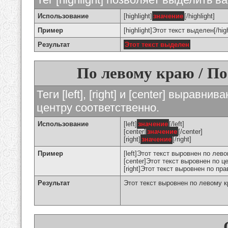
Использование
[highlight]
значение
[/highlight]
Пример
[highlight]Этот текст выделен[/high
Результат
Этот текст выделен
По левому краю / По
Теги [left], [right] и [center] вырав
центру соответственно.
Использование
[left]
значение
[/left]
[center]
значение
[/center]
[right]
значение
[/right]
Пример
[left]Этот текст выровнен по левом
[center]Этот текст выровнен по це
[right]Этот текст выровнен по пра
Результат
Этот текст выровнен по левому 