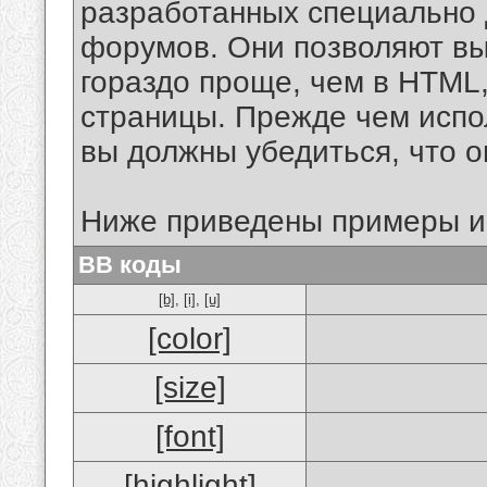
разработанных специально 
форумов. Они позволяют в
гораздо проще, чем в HTML
страницы. Прежде чем испо
вы должны убедиться, что 
Ниже приведены примеры и
BB коды
[b]
,
[i]
,
[u]
[color]
[size]
[font]
[highlight]