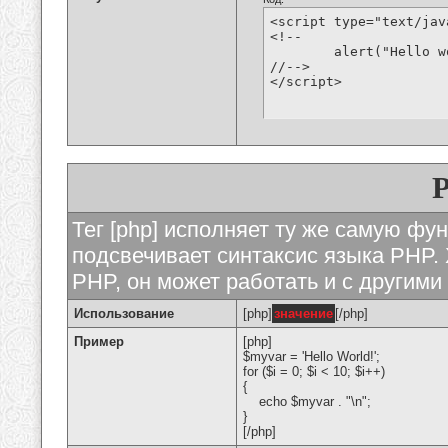
<script type="text/jav
<!--

	alert("Hello world!");

//-->

</script>
Тег [php] исполняет ту же самую функ
подсвечивает синтаксис языка PHP. 
PHP, он может работать и с другими
Использование
[php]
значение
[/php]
Пример
[php]
$myvar = 'Hello World!';
for ($
i = 0; $i < 10; $i++)
{
echo $myvar . "\n";
}
[/php]