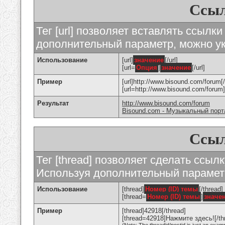
Ссыл
Тег [url] позволяет вставлять ссылк
дополнительный параметр, можно ук
Использование
[url]
значение
[/url]
[url=
Опция
]
значение
[/url]
Пример
[url]http://www.bisound.com/forum[/
[url=http://www.bisound.com/foru
Результат
http://www.bisound.com/forum
Bisound.com - Музыкальный порт
Ссыл
Тег [thread] позволяет сделать ссылк
Используя дополнительный параметр
Использование
[thread]
Номер (ID) темы
[/thread]
[thread=
Номер (ID) темы
]
значе
Пример
[thread]42918[/thread]
[thread=42918]Нажмите здесь![/th