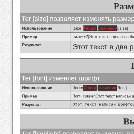
Разм
Тег [size] позволяет изменять разме
Использование
[size=
Опция
]
значение
[/size]
Пример
[size=+2]Этот текст в два раза б
Результат
Этот текст в два 
Тег [font] изменяет шрифт.
Использование
[font=
Опция
]
значение
[/font]
Пример
[font=courier]Этот текст написан 
Результат
Этот текст написан шрифто
Вы
Тег [highlight] позволяет выделить ва