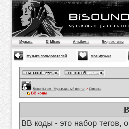
Музыка
Dj Mixes
Альбомы
Видеоклипы
Музыка пользователей
Моя музыка
Bisound.com - Музыкальный портал
>
Справка
BB коды
B
BB коды - это набор тегов,