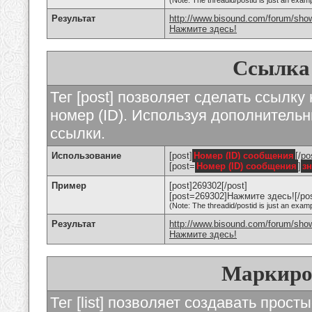
(Note: The threadid/postid is just an examp
Результат
http://www.bisound.com/forum/sho
Нажмите здесь!
Ссылка
Тег [post] позволяет сделать ссылку
номер (ID). Используя дополнитель
ссылки.
Использование
[post]
Номер (ID) сообщения
[/po
[post=
Номер (ID) сообщения
]
з
Пример
[post]269302[/post]
[post=269302]Нажмите здесь![/pos
(Note: The threadid/postid is just an examp
Результат
http://www.bisound.com/forum/sh
Нажмите здесь!
Маркиро
Тег [list] позволяет создавать прос