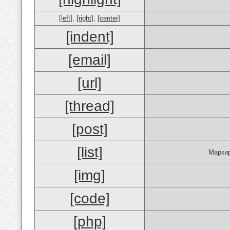
[left]
,
[right]
,
[center]
[indent]
[email]
[url]
[thread]
[post]
[list]
Маркир
[img]
[code]
[php]