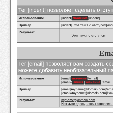
Тег [indent] позволяет сделать отступ
Использование
[indent]
значение
[/indent]
Пример
[indent]Этот текст с отступом[/ind
Результат
Этот текст с отступом
Ema
Тег [email] позволяет вам создать с
можете добавить необязательный па
Использование
[email]
значение
[/email]
[email=
Опция
]
значение
[/email]
Пример
[email]myname@domain.com[/emai
[email=myname@domain.com]Нажми
Результат
myname@domain.com
Нажмите здесь, чтобы отправить