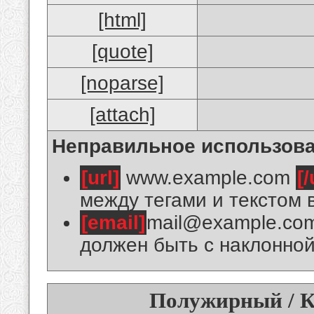
[html]
[quote]
[noparse]
[attach]
Неправильное использова
[url]
www.example.com
[/
между тегами и текстом 
[email]
mail@example.co
должен быть с наклонной
Полужирный / К