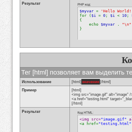
Результат
PHP код:
$myvar
=
'Hello World!
for (
$i
=
0
;
$i
<
10
;
{
echo
$myvar
.
"\n"
}
К
Тег [html] позволяет вам выделить 
Использование
[html]
значение
[/html]
Пример
[html]
<img src="image.gif" alt="image" /
<a href="testing.html" target="_bl
[/html]
Результат
Код HTML:
<img src=
"image.gif"
 a
<a href=
"testing.html"