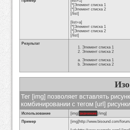
Пример
[list=1]
[*]Элемент списка 1
[*]Элемент списка 2
[/list]
[list=a]
[*]Элемент списка 1
[*]Элемент списка 2
[/list]
Результат
Элемент списка 1
Элемент списка 2
Элемент списка 1
Элемент списка 2
Изо
Тег [img] позволяет вставлять рису
комбинировании с тегом [url] рисунк
Использование
[img]
значение
[/img]
Пример
[img]http://www.bisound.com/forum