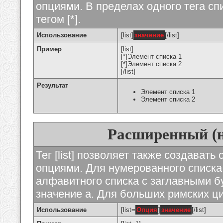
опциями. В пределах одного тега с
тегом [*].
Использование
[list]
значение
[/list]
Пример
[list]
[*]Элемент списка 1
[*]Элемент списка 2
[/list]
Результат
Элемент списка 1
Элемент списка 2
Расширенный (
Тег [list] позволяет также создават
опциями. Для нумерованного списка
алфавитного списка с заглавными бу
значение а. Для больших римских циф
Использование
[list=
Опция
]
значение
[/list]