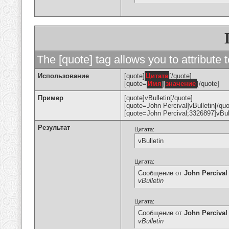
The [quote] tag allows you to attribute 
Использование
[quote]
Цитата
[/quote]
[quote=
Имя
]
значение
[/quote]
Пример
[quote]vBulletin[/quote]
[quote=John Percival]vBulletin[/quo
[quote=John Percival;3326897]vBull
Результат
Цитата:
vBulletin
Цитата:
Сообщение от
John Percival
vBulletin
Цитата:
Сообщение от
John Percival
vBulletin