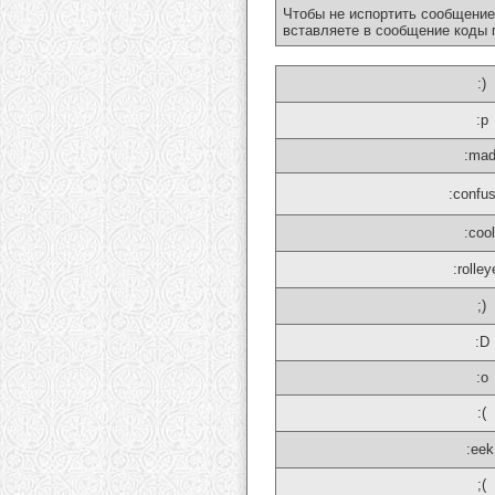
Чтобы не испортить сообщение
вставляете в сообщение коды 
:)
:p
:mad
:confu
:cool
:rolley
;)
:D
:o
:(
:eek
;(