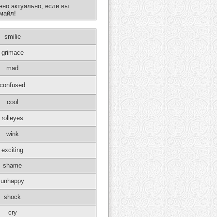
нно актуально, если вы
майл!
smilie
grimace
mad
confused
cool
rolleyes
wink
exciting
shame
unhappy
shock
cry