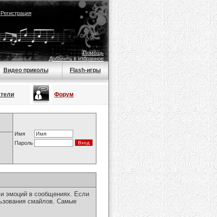
|
Регистрация
Помощь
Добавить в избранное
Видео приколы
Flash-игры
атели
Форум
Имя
Пароль
чи эмоций в сообщениях. Если
льзования смайлов. Самые