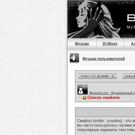
Музыка
Dj Mixes
А
Музыка пользователей
Bisound.com - Музыкальный 
Список смайлов
Смайлы (smile - улыбка) - эт
вы часто пользуетесь чатами и
популярные варианты текстовы