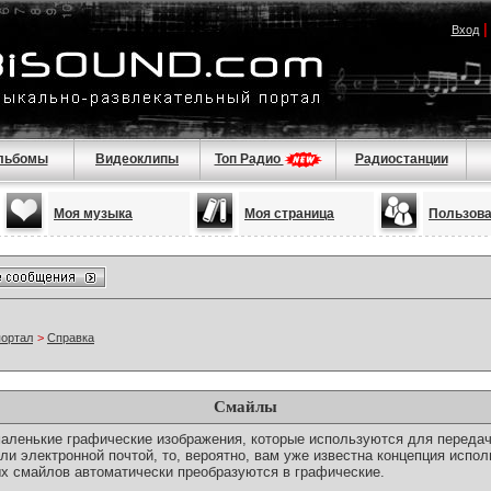
Вход
льбомы
Видеоклипы
Топ Радио
Радиостанции
Моя музыка
Моя страница
Пользов
портал
>
Справка
Смайлы
о маленькие графические изображения, которые используются для переда
ли электронной почтой, то, вероятно, вам уже известна концепция испо
х смайлов автоматически преобразуются в графические.