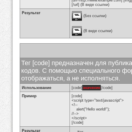
[url=http://www.example.com] [img
[/url] (В виде ссылки)
Результат
(Без ссылки)
(В виде ссылки)
Тег [code] предназначен для публи
кодов. С помощью специального фор
отображаться, а не исполняться.
Использование
[code]
значение
[/code]
Пример
[code]
<script type="text/javascript">
<!--
alert("Hello world!");
//-->
</script>
[/code]
Результат
Код: