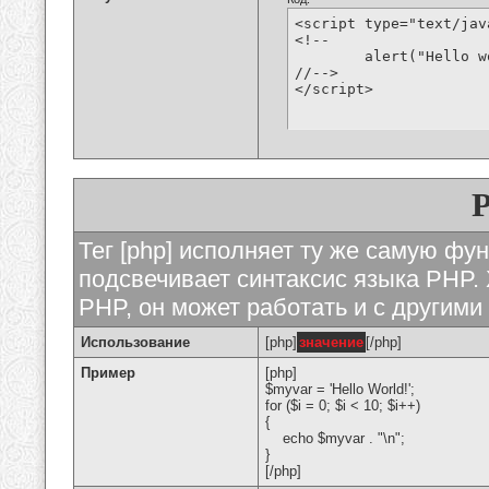
<script type="text/jav
<!--

	alert("Hello world!");

//-->

</script>
Тег [php] исполняет ту же самую функ
подсвечивает синтаксис языка PHP. 
PHP, он может работать и с другими
Использование
[php]
значение
[/php]
Пример
[php]
$myvar = 'Hello World!';
for ($
i = 0; $i < 10; $i++)
{
echo $myvar . "\n";
}
[/php]