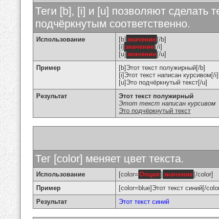
Теги [b], [i] и [u] позволяют сделат
подчёркнутым соответственно.
Использование
[b]
значение
[/b]
[i]
значение
[/i]
[u]
значение
[/u]
Пример
[b]Этот текст полужирный[/b]
[i]Этот текст написан курсивом[/i]
[u]Это подчёркнутый текст[/u]
Результат
Этот текст полужирный
Этот текст написан курсивом
Это подчёркнутый текст
Тег [color] меняет цвет текста.
Использование
[color=
Опция
]
значение
[/color]
Пример
[color=blue]Этот текст синий[/colo
Результат
Этот текст синий