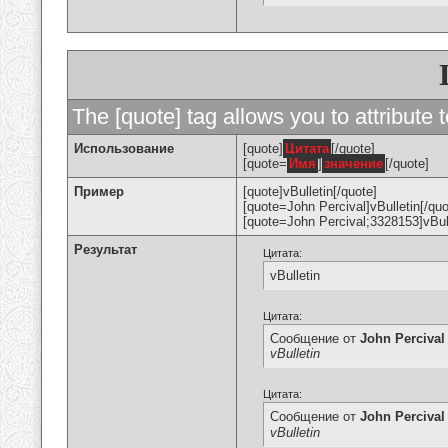
The [quote] tag allows you to attribute 
Использование
[quote]
Цитата
[/quote]
[quote=
Имя
]
значение
[/quote]
Пример
[quote]vBulletin[/quote]
[quote=John Percival]vBulletin[/quo
[quote=John Percival;3328153]vBull
Результат
Цитата:
vBulletin
Цитата:
Сообщение от
John Percival
vBulletin
Цитата:
Сообщение от
John Percival
vBulletin