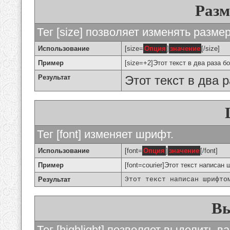
Разм
Тег [size] позволяет изменять разме
Использование
[size=
Опция
]
значение
[/size]
Пример
[size=+2]Этот текст в два раза б
Результат
Этот текст в два 
Тег [font] изменяет шрифт.
Использование
[font=
Опция
]
значение
[/font]
Пример
[font=courier]Этот текст написан 
Результат
Этот текст написан шрифто
Вы
Тег [highlight] позволяет выделить ва