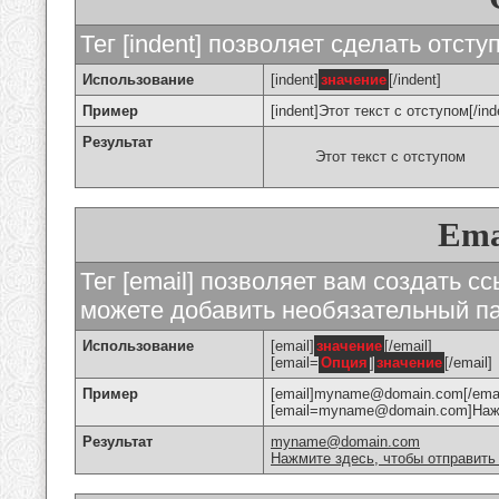
Тег [indent] позволяет сделать отступ
Использование
[indent]
значение
[/indent]
Пример
[indent]Этот текст с отступом[/ind
Результат
Этот текст с отступом
Ema
Тег [email] позволяет вам создать с
можете добавить необязательный па
Использование
[email]
значение
[/email]
[email=
Опция
]
значение
[/email]
Пример
[email]myname@domain.com[/emai
[email=myname@domain.com]Нажми
Результат
myname@domain.com
Нажмите здесь, чтобы отправить