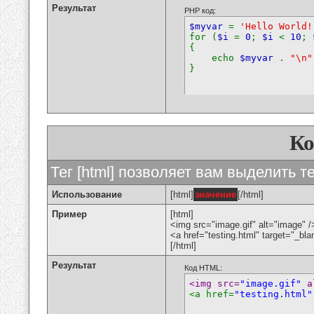
Результат
PHP код:
$myvar
=
'Hello World!
for (
$i
=
0
;
$i
<
10
;
{
echo
$myvar
.
"\n"
}
К
Тег [html] позволяет вам выделить 
Использование
[html]
значение
[/html]
Пример
[html]
<img src="image.gif" alt="image" /
<a href="testing.html" target="_bl
[/html]
Результат
Код HTML:
<img src=
"image.gif"
 a
<a href=
"testing.html"