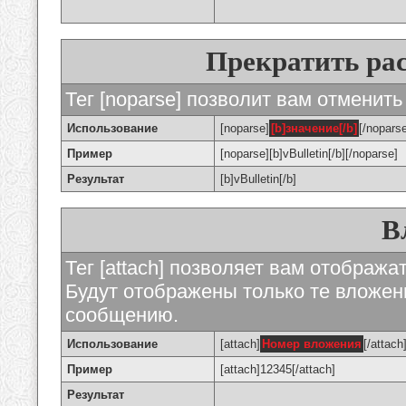
Прекратить ра
Тег [noparse] позволит вам отменить
Использование
[noparse]
[b]значение[/b]
[/nopars
Пример
[noparse][b]vBulletin[/b][/noparse]
Результат
[b]vBulletin[/b]
В
Тег [attach] позволяет вам отображ
Будут отображены только те вложе
сообщению.
Использование
[attach]
Номер вложения
[/attach
Пример
[attach]12345[/attach]
Результат