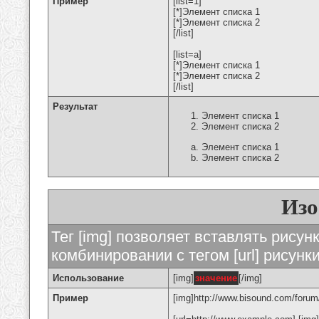
Пример
[list=1]
[*]Элемент списка 1
[*]Элемент списка 2
[/list]
[list=a]
[*]Элемент списка 1
[*]Элемент списка 2
[/list]
Результат
Элемент списка 1
Элемент списка 2
Элемент списка 1
Элемент списка 2
Изо
Тег [img] позволяет вставлять рису
комбинировании с тегом [url] рисунк
Использование
[img]
значение
[/img]
Пример
[img]http://www.bisound.com/forum