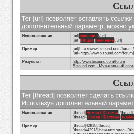
Ссыл
Тег [url] позволяет вставлять ссылк
дополнительный параметр, можно ук
Использование
[url]
значение
[/url]
[url=
Опция
]
значение
[/url]
Пример
[url]http://www.bisound.com/forum[/
[url=http://www.bisound.com/foru
Результат
http://www.bisound.com/forum
Bisound.com - Музыкальный порт
Ссыл
Тег [thread] позволяет сделать ссылк
Используя дополнительный параметр
Использование
[thread]
Номер (ID) темы
[/thread]
[thread=
Номер (ID) темы
]
значе
Пример
[thread]42918[/thread]
[thread=42918]Нажмите здесь![/th