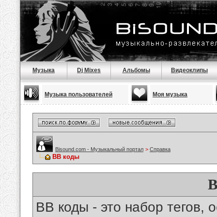
Музыка
Dj Mixes
Альбомы
Видеоклипы
Музыка пользователей
Моя музыка
Bisound.com - Музыкальный портал
>
Справка
BB коды
B
BB коды - это набор тегов,