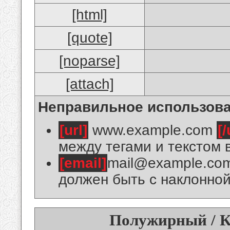
[html]
[quote]
[noparse]
[attach]
Неправильное использова
[url]
www.example.com
[/
между тегами и текстом 
[email]
mail@example.co
должен быть с наклонной
Полужирный / К