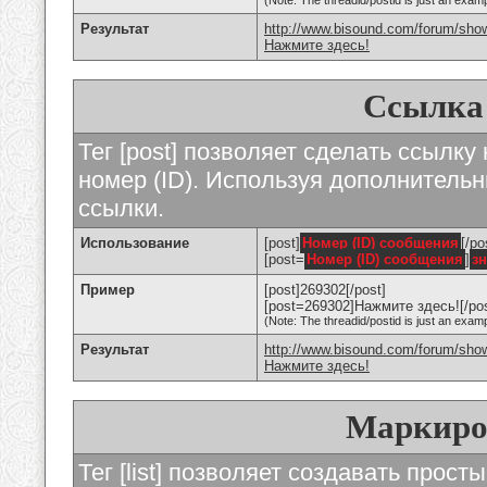
(Note: The threadid/postid is just an examp
Результат
http://www.bisound.com/forum/sho
Нажмите здесь!
Ссылка
Тег [post] позволяет сделать ссылку
номер (ID). Используя дополнитель
ссылки.
Использование
[post]
Номер (ID) сообщения
[/po
[post=
Номер (ID) сообщения
]
з
Пример
[post]269302[/post]
[post=269302]Нажмите здесь![/pos
(Note: The threadid/postid is just an examp
Результат
http://www.bisound.com/forum/sh
Нажмите здесь!
Маркиро
Тег [list] позволяет создавать прос