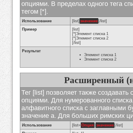
опциями. В пределах одного тега с
тегом [*].
Использование
[list]
значение
[/list]
Пример
[list]
[*]Элемент списка 1
[*]Элемент списка 2
[/list]
Результат
Элемент списка 1
Элемент списка 2
Расширенный (
Тег [list] позволяет также создават
опциями. Для нумерованного списка
алфавитного списка с заглавными бу
значение а. Для больших римских циф
Использование
[list=
Опция
]
значение
[/list]