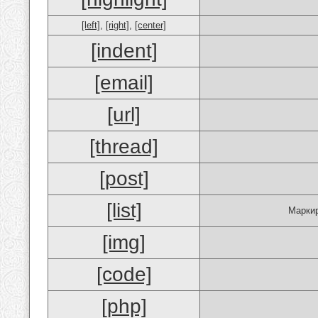
[left]
,
[right]
,
[center]
[indent]
[email]
[url]
[thread]
[post]
[list]
Маркир
[img]
[code]
[php]