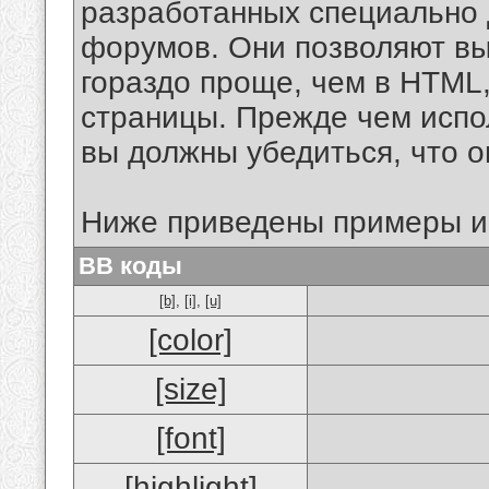
разработанных специально 
форумов. Они позволяют в
гораздо проще, чем в HTML
страницы. Прежде чем испо
вы должны убедиться, что 
Ниже приведены примеры и
BB коды
[b]
,
[i]
,
[u]
[color]
[size]
[font]
[highlight]