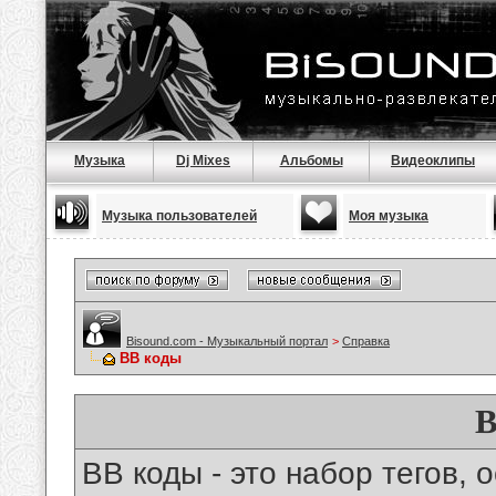
Музыка
Dj Mixes
Альбомы
Видеоклипы
Музыка пользователей
Моя музыка
Bisound.com - Музыкальный портал
>
Справка
BB коды
B
BB коды - это набор тегов,