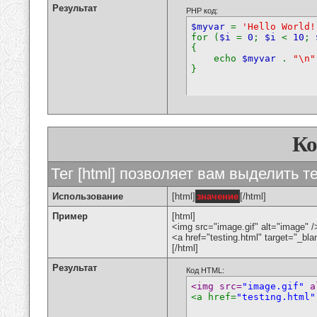
Результат
PHP код:
$myvar
=
'Hello World!
for (
$i
=
0
;
$i
<
10
;
{
echo
$myvar
.
"\n"
}
К
Тег [html] позволяет вам выделить 
Использование
[html]
значение
[/html]
Пример
[html]
<img src="image.gif" alt="image" /
<a href="testing.html" target="_bl
[/html]
Результат
Код HTML:
<img src=
"image.gif"
 a
<a href=
"testing.html"