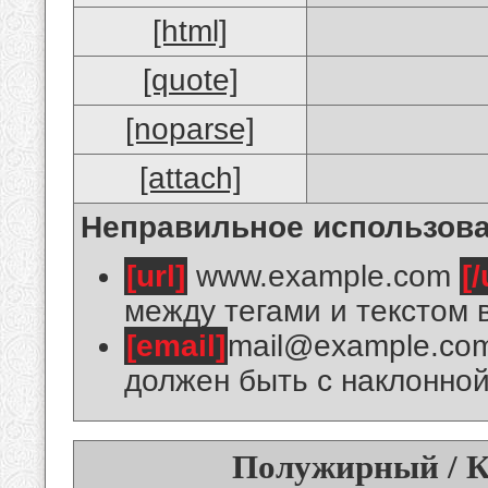
[html]
[quote]
[noparse]
[attach]
Неправильное использова
[url]
www.example.com
[/
между тегами и текстом 
[email]
mail@example.co
должен быть с наклонной
Полужирный / К