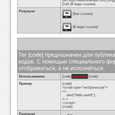
[url=http://www.example.com] [img
[/url] (В виде ссылки)
Результат
(Без ссылки)
(В виде ссылки)
Тег [code] предназначен для публи
кодов. С помощью специального фор
отображаться, а не исполняться.
Использование
[code]
значение
[/code]
Пример
[code]
<script type="text/javascript">
<!--
alert("Hello world!");
//-->
</script>
[/code]
Результат
Код: