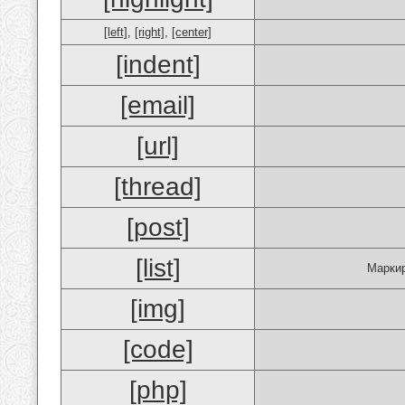
[left]
,
[right]
,
[center]
[indent]
[email]
[url]
[thread]
[post]
[list]
Маркир
[img]
[code]
[php]