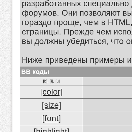
разработанных специально 
форумов. Они позволяют в
гораздо проще, чем в HTML
страницы. Прежде чем испо
вы должны убедиться, что 
Ниже приведены примеры и
BB коды
[b]
,
[i]
,
[u]
[color]
[size]
[font]
[highlight]