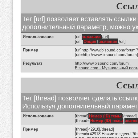
Ссыл
Тег [url] позволяет вставлять ссылк
дополнительный параметр, можно ук
Использование
[url]
значение
[/url]
[url=
Опция
]
значение
[/url]
Пример
[url]http://www.bisound.com/forum[/
[url=http://www.bisound.com/foru
Результат
http://www.bisound.com/forum
Bisound.com - Музыкальный порт
Ссыл
Тег [thread] позволяет сделать ссылк
Используя дополнительный параметр
Использование
[thread]
Номер (ID) темы
[/thread]
[thread=
Номер (ID) темы
]
значе
Пример
[thread]42918[/thread]
[thread=42918]Нажмите здесь![/th