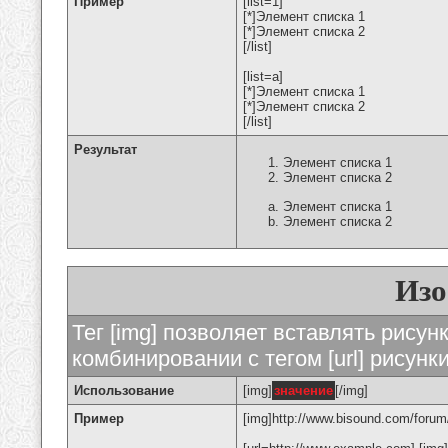
Пример
[list=1]
[*]Элемент списка 1
[*]Элемент списка 2
[/list]
[list=a]
[*]Элемент списка 1
[*]Элемент списка 2
[/list]
Результат
Элемент списка 1
Элемент списка 2
Элемент списка 1
Элемент списка 2
Изо
Тег [img] позволяет вставлять рису
комбинировании с тегом [url] рисунк
Использование
[img]
значение
[/img]
Пример
[img]http://www.bisound.com/forum