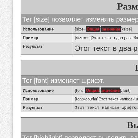
Разм
Тег [size] позволяет изменять разме
Использование
[size=
Опция
]
значение
[/size]
Пример
[size=+2]Этот текст в два раза б
Результат
Этот текст в два 
Тег [font] изменяет шрифт.
Использование
[font=
Опция
]
значение
[/font]
Пример
[font=courier]Этот текст написан 
Результат
Этот текст написан шрифто
Вы
Тег [highlight] позволяет выделить ва