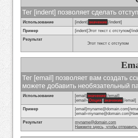
Тег [indent] позволяет сделать отступ
Использование
[indent]
значение
[/indent]
Пример
[indent]Этот текст с отступом[/ind
Результат
Этот текст с отступом
Ema
Тег [email] позволяет вам создать с
можете добавить необязательный па
Использование
[email]
значение
[/email]
[email=
Опция
]
значение
[/email]
Пример
[email]myname@domain.com[/emai
[email=myname@domain.com]Нажми
Результат
myname@domain.com
Нажмите здесь, чтобы отправить