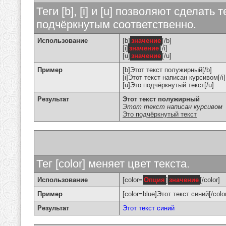
Теги [b], [i] и [u] позволяют сделат
подчёркнутым соответственно.
Использование
[b]
значение
[/b]
[i]
значение
[/i]
[u]
значение
[/u]
Пример
[b]Этот текст полужирный[/b]
[i]Этот текст написан курсивом[/i]
[u]Это подчёркнутый текст[/u]
Результат
Этот текст полужирный
Этот текст написан курсивом
Это подчёркнутый текст
Тег [color] меняет цвет текста.
Использование
[color=
Опция
]
значение
[/color]
Пример
[color=blue]Этот текст синий[/colo
Результат
Этот текст синий