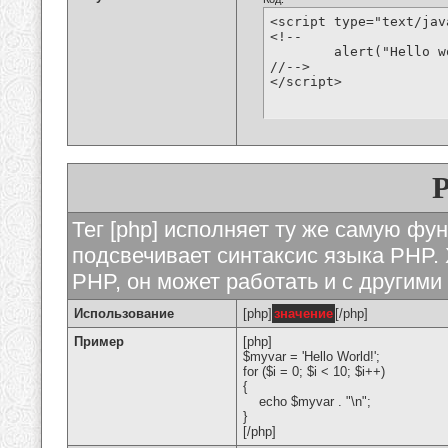
<script type="text/jav
<!--

	alert("Hello world!");

//-->

</script>
Тег [php] исполняет ту же самую функ
подсвечивает синтаксис языка PHP. 
PHP, он может работать и с другими
Использование
[php]
значение
[/php]
Пример
[php]
$myvar = 'Hello World!';
for ($
i = 0; $i < 10; $i++)
{
echo $myvar . "\n";
}
[/php]