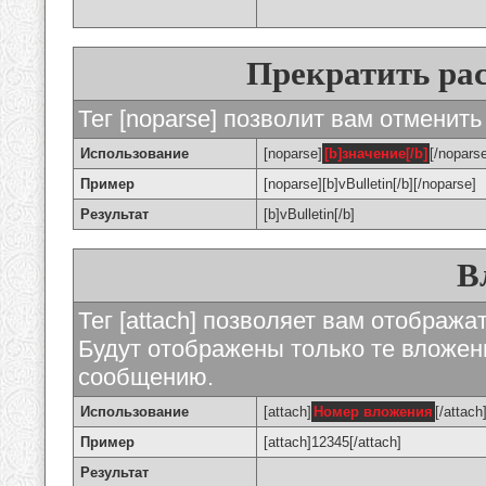
Прекратить ра
Тег [noparse] позволит вам отменить
Использование
[noparse]
[b]значение[/b]
[/nopars
Пример
[noparse][b]vBulletin[/b][/noparse]
Результат
[b]vBulletin[/b]
В
Тег [attach] позволяет вам отображ
Будут отображены только те вложе
сообщению.
Использование
[attach]
Номер вложения
[/attach
Пример
[attach]12345[/attach]
Результат