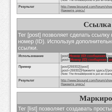
(Note: The threadid/postid is just an examp
Результат
http://www.bisound.com/forum/sho
Нажмите здесь!
Ссылка
Тег [post] позволяет сделать ссылку
номер (ID). Используя дополнитель
ссылки.
Использование
[post]
Номер (ID) сообщения
[/po
[post=
Номер (ID) сообщения
]
з
Пример
[post]269302[/post]
[post=269302]Нажмите здесь![/pos
(Note: The threadid/postid is just an examp
Результат
http://www.bisound.com/forum/sh
Нажмите здесь!
Маркиро
Тег [list] позволяет создавать прос