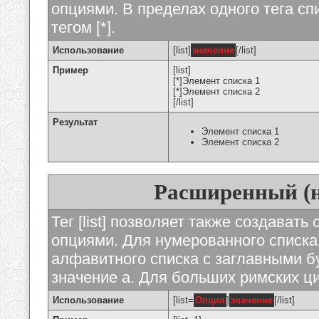
опциями. В пределах одного тега с
тегом [*].
Использование
[list]
значение
[/list]
Пример
[list]
[*]Элемент списка 1
[*]Элемент списка 2
[/list]
Результат
Элемент списка 1
Элемент списка 2
Расширенный (
Тег [list] позволяет также создават
опциями. Для нумерованного списка
алфавитного списка с заглавными бу
значение а. Для больших римских циф
Использование
[list=
Опция
]
значение
[/list]