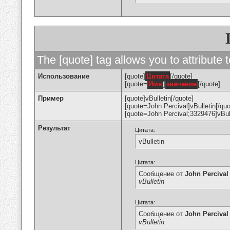
The [quote] tag allows you to attribute 
Использование
[quote]
Цитата
[/quote]
[quote=
Имя
]
значение
[/quote]
Пример
[quote]vBulletin[/quote]
[quote=John Percival]vBulletin[/quo
[quote=John Percival;3329476]vBull
Результат
Цитата:
vBulletin
Цитата:
Сообщение от
John Percival
vBulletin
Цитата:
Сообщение от
John Percival
vBulletin