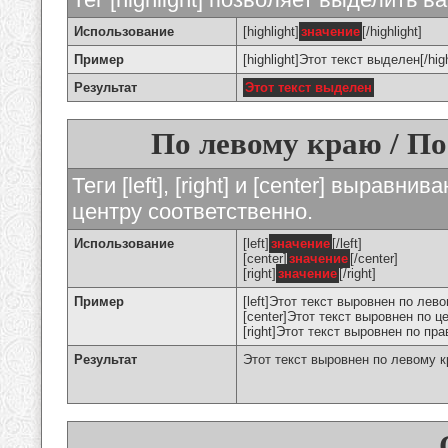
Использование
[highlight]
значение
[/highlight]
Пример
[highlight]Этот текст выделен[/high
Результат
Этот текст выделен
По левому краю / По
Теги [left], [right] и [center] вырав
центру соответственно.
Использование
[left]
значение
[/left]
[center]
значение
[/center]
[right]
значение
[/right]
Пример
[left]Этот текст выровнен по левом
[center]Этот текст выровнен по це
[right]Этот текст выровнен по пра
Результат
Этот текст выровнен по левому 