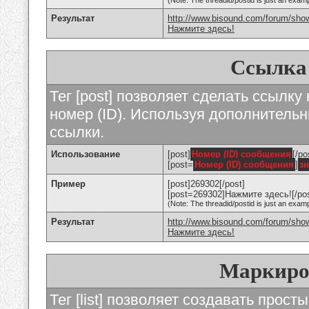
(Note: The threadid/postid is just an examp
Результат
http://www.bisound.com/forum/sho
Нажмите здесь!
Ссылка
Тег [post] позволяет сделать ссылку
номер (ID). Используя дополнитель
ссылки.
Использование
[post]
Номер (ID) сообщения
[/po
[post=
Номер (ID) сообщения
]
з
Пример
[post]269302[/post]
[post=269302]Нажмите здесь![/pos
(Note: The threadid/postid is just an examp
Результат
http://www.bisound.com/forum/sh
Нажмите здесь!
Маркиро
Тег [list] позволяет создавать прос