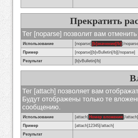
Прекратить ра
Тег [noparse] позволит вам отменить
Использование
[noparse]
[b]значение[/b]
[/nopars
Пример
[noparse][b]vBulletin[/b][/noparse]
Результат
[b]vBulletin[/b]
В
Тег [attach] позволяет вам отображ
Будут отображены только те вложе
сообщению.
Использование
[attach]
Номер вложения
[/attach
Пример
[attach]12345[/attach]
Результат