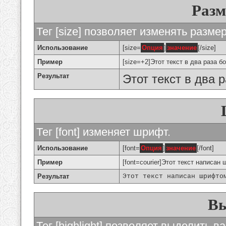
Разм
Тег [size] позволяет изменять разме
Использование
[size=
Опция
]
значение
[/size]
Пример
[size=+2]Этот текст в два раза б
Результат
Этот текст в два 
Тег [font] изменяет шрифт.
Использование
[font=
Опция
]
значение
[/font]
Пример
[font=courier]Этот текст написан 
Результат
Этот текст написан шрифто
Вы
Тег [highlight] позволяет выделить ва