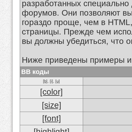
разработанных специально 
форумов. Они позволяют в
гораздо проще, чем в HTML
страницы. Прежде чем испо
вы должны убедиться, что 
Ниже приведены примеры и
BB коды
[b]
,
[i]
,
[u]
[color]
[size]
[font]
[highlight]