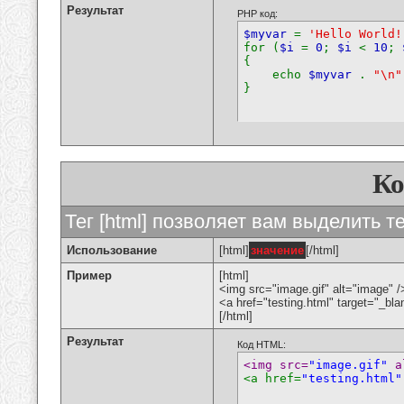
Результат
PHP код:
$myvar
=
'Hello World!
for (
$i
=
0
;
$i
<
10
;
{
echo
$myvar
.
"\n"
}
К
Тег [html] позволяет вам выделить 
Использование
[html]
значение
[/html]
Пример
[html]
<img src="image.gif" alt="image" /
<a href="testing.html" target="_bl
[/html]
Результат
Код HTML:
<img src=
"image.gif"
 a
<a href=
"testing.html"