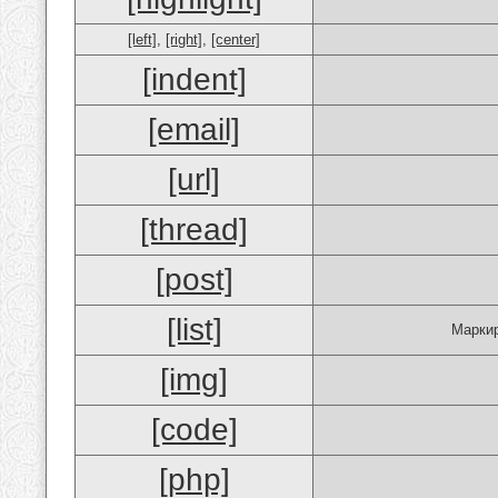
[left]
,
[right]
,
[center]
[indent]
[email]
[url]
[thread]
[post]
[list]
Маркир
[img]
[code]
[php]