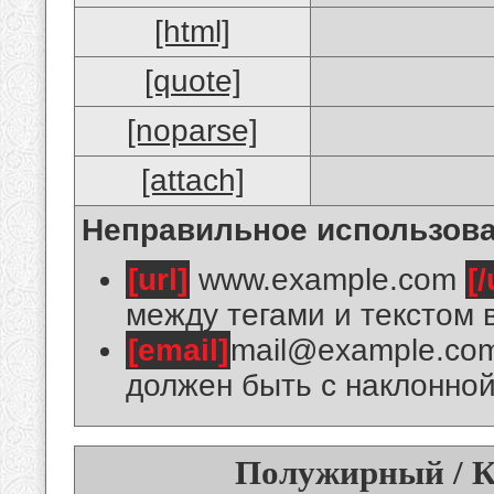
[html]
[quote]
[noparse]
[attach]
Неправильное использова
[url]
www.example.com
[/
между тегами и текстом 
[email]
mail@example.co
должен быть с наклонной
Полужирный / К