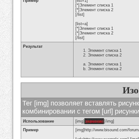
Пример
[list=1]
[*]Элемент списка 1
[*]Элемент списка 2
[/list]
[list=a]
[*]Элемент списка 1
[*]Элемент списка 2
[/list]
Результат
Элемент списка 1
Элемент списка 2
Элемент списка 1
Элемент списка 2
Изо
Тег [img] позволяет вставлять рису
комбинировании с тегом [url] рисунк
Использование
[img]
значение
[/img]
Пример
[img]http://www.bisound.com/forum