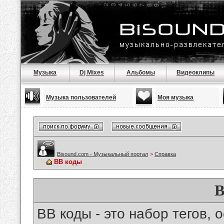
Музыка
Dj Mixes
Альбомы
Видеоклипы
Музыка пользователей
Моя музыка
Bisound.com - Музыкальный портал
>
Справка
BB коды
B
BB коды - это набор тегов,