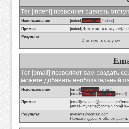
Тег [indent] позволяет сделать отступ
Использование
[indent]
значение
[/indent]
Пример
[indent]Этот текст с отступом[/ind
Результат
Этот текст с отступом
Ema
Тег [email] позволяет вам создать с
можете добавить необязательный па
Использование
[email]
значение
[/email]
[email=
Опция
]
значение
[/email]
Пример
[email]myname@domain.com[/emai
[email=myname@domain.com]Нажми
Результат
myname@domain.com
Нажмите здесь, чтобы отправить