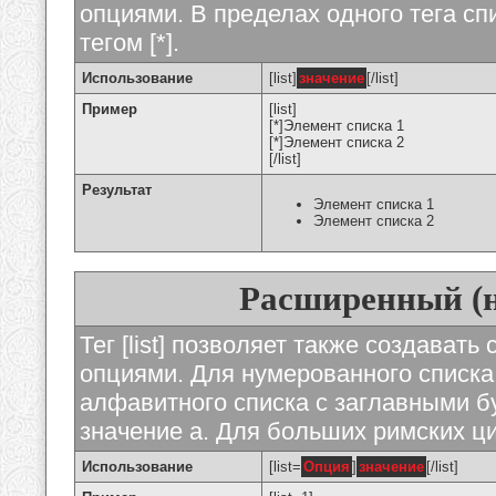
опциями. В пределах одного тега с
тегом [*].
Использование
[list]
значение
[/list]
Пример
[list]
[*]Элемент списка 1
[*]Элемент списка 2
[/list]
Результат
Элемент списка 1
Элемент списка 2
Расширенный (
Тег [list] позволяет также создават
опциями. Для нумерованного списка
алфавитного списка с заглавными бу
значение а. Для больших римских циф
Использование
[list=
Опция
]
значение
[/list]