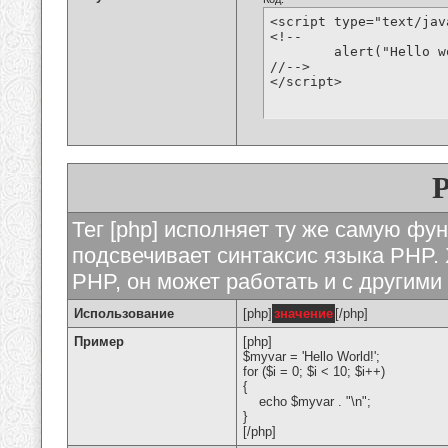
<script type="text/jav
<!--

	alert("Hello world!");

//-->

</script>
Тег [php] исполняет ту же самую функ
подсвечивает синтаксис языка PHP. 
PHP, он может работать и с другими
Использование
[php]
значение
[/php]
Пример
[php]
$myvar = 'Hello World!';
for ($
i = 0; $i < 10; $i++)
{
echo $myvar . "\n";
}
[/php]