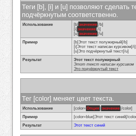
Теги [b], [i] и [u] позволяют сделат
подчёркнутым соответственно.
Использование
[b]
значение
[/b]
[i]
значение
[/i]
[u]
значение
[/u]
Пример
[b]Этот текст полужирный[/b]
[i]Этот текст написан курсивом[/i]
[u]Это подчёркнутый текст[/u]
Результат
Этот текст полужирный
Этот текст написан курсивом
Это подчёркнутый текст
Тег [color] меняет цвет текста.
Использование
[color=
Опция
]
значение
[/color]
Пример
[color=blue]Этот текст синий[/colo
Результат
Этот текст синий