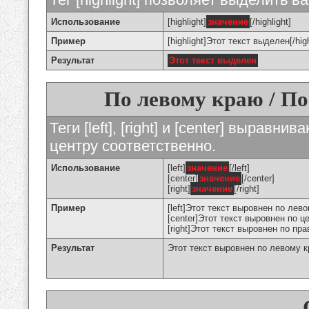
Использование
[highlight]
значение
[/highlight]
Пример
[highlight]Этот текст выделен[/high
Результат
Этот текст выделен
По левому краю / По
Теги [left], [right] и [center] вырав
центру соответственно.
Использование
[left]
значение
[/left]
[center]
значение
[/center]
[right]
значение
[/right]
Пример
[left]Этот текст выровнен по левом
[center]Этот текст выровнен по це
[right]Этот текст выровнен по пра
Результат
Этот текст выровнен по левому 