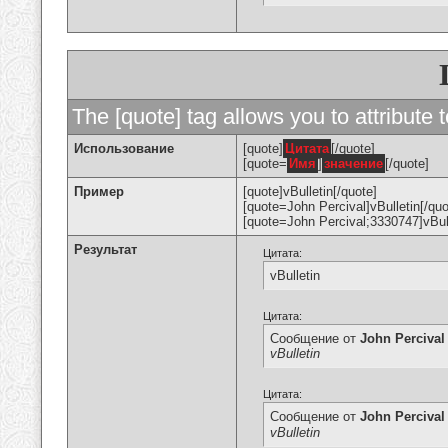
The [quote] tag allows you to attribute 
Использование
[quote]
Цитата
[/quote]
[quote=
Имя
]
значение
[/quote]
Пример
[quote]vBulletin[/quote]
[quote=John Percival]vBulletin[/quo
[quote=John Percival;3330747]vBull
Результат
Цитата:
vBulletin
Цитата:
Сообщение от
John Percival
vBulletin
Цитата:
Сообщение от
John Percival
vBulletin