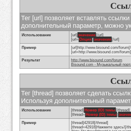
Ссыл
Тег [url] позволяет вставлять ссылк
дополнительный параметр, можно ук
Использование
[url]
значение
[/url]
[url=
Опция
]
значение
[/url]
Пример
[url]http://www.bisound.com/forum[/
[url=http://www.bisound.com/foru
Результат
http://www.bisound.com/forum
Bisound.com - Музыкальный порт
Ссыл
Тег [thread] позволяет сделать ссылк
Используя дополнительный параметр
Использование
[thread]
Номер (ID) темы
[/thread]
[thread=
Номер (ID) темы
]
значе
Пример
[thread]42918[/thread]
[thread=42918]Нажмите здесь![/th