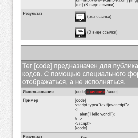
[url=http://www.example.com] [img
[/url] (В виде ссылки)
Результат
(Без ссылки)
(В виде ссылки)
Тег [code] предназначен для публи
кодов. С помощью специального фор
отображаться, а не исполняться.
Использование
[code]
значение
[/code]
Пример
[code]
<script type="text/javascript">
<!--
alert("Hello world!");
//-->
</script>
[/code]
Результат
Код: