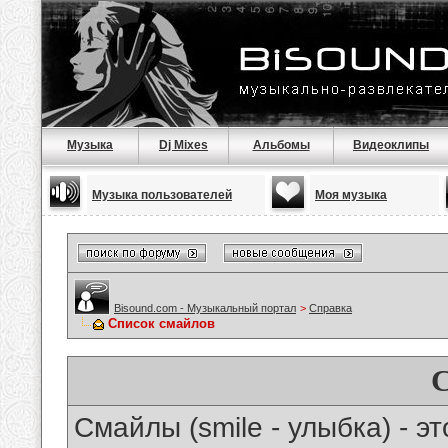
Музыка
Dj Mixes
Альбомы
Видеоклипы
Музыка пользователей
Моя музыка
Bisound.com - Музыкальный портал
>
Справка
Список смайлов
Смайлы (smile - улыбка) - 