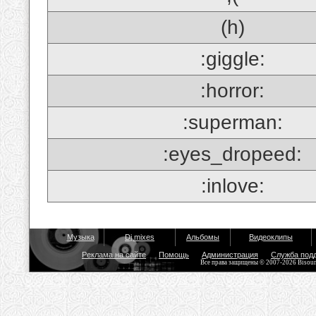
(h)
:giggle:
:horror:
:superman:
:eyes_dropeed:
:inlove:
Музыка
Dj mixes
Альбомы
Видеоклипы
Реклама на сайте
Помощь
Администрация
Служба под
Все права защищены © 2007-2026 Bisou