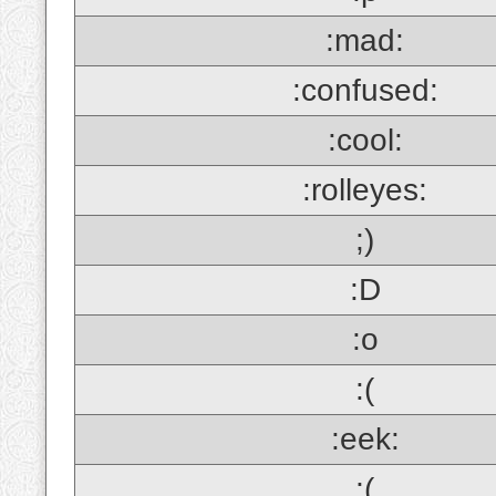
:mad:
:confused:
:cool:
:rolleyes:
;)
:D
:o
:(
:eek:
;(