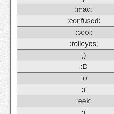
:mad:
:confused:
:cool:
:rolleyes:
;)
:D
:o
:(
:eek:
;(