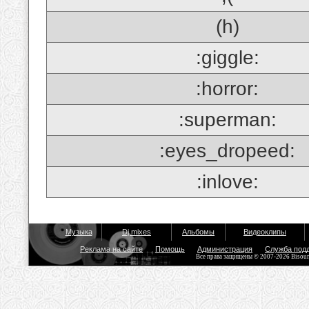
(h)
:giggle:
:horror:
:superman:
:eyes_dropeed:
:inlove:
Музыка
Dj mixes
Альбомы
Видеоклипы
Реклама на сайте
Помощь
Администрация
Служба под
Все права защищены © 2007-2026 Bisou