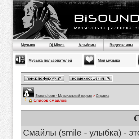
Музыка
Dj Mixes
Альбомы
Видеоклипы
Музыка пользователей
Моя музыка
Bisound.com - Музыкальный портал
>
Справка
Список смайлов
Смайлы (smile - улыбка) - 