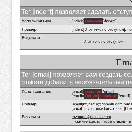
Тег [indent] позволяет сделать отступ
Использование
[indent]
значение
[/indent]
Пример
[indent]Этот текст с отступом[/ind
Результат
Этот текст с отступом
Ema
Тег [email] позволяет вам создать с
можете добавить необязательный па
Использование
[email]
значение
[/email]
[email=
Опция
]
значение
[/email]
Пример
[email]myname@domain.com[/emai
[email=myname@domain.com]Нажми
Результат
myname@domain.com
Нажмите здесь, чтобы отправить