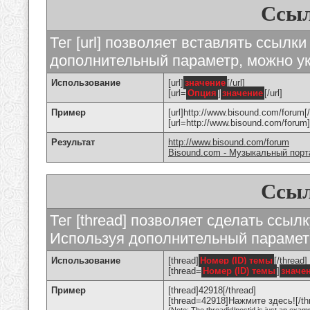
Ссыл
Тег [url] позволяет вставлять ссылк
дополнительный параметр, можно ук
Использование
[url]
значение
[/url]
[url=
Опция
]
значение
[/url]
Пример
[url]http://www.bisound.com/forum[/
[url=http://www.bisound.com/foru
Результат
http://www.bisound.com/forum
Bisound.com - Музыкальный порт
Ссыл
Тег [thread] позволяет сделать ссылк
Используя дополнительный параметр
Использование
[thread]
Номер (ID) темы
[/thread]
[thread=
Номер (ID) темы
]
значе
Пример
[thread]42918[/thread]
[thread=42918]Нажмите здесь![/th