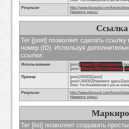
(Note: The threadid/postid is just an examp
Результат
http://www.bisound.com/forum/sho
Нажмите здесь!
Ссылка
Тег [post] позволяет сделать ссылку
номер (ID). Используя дополнитель
ссылки.
Использование
[post]
Номер (ID) сообщения
[/po
[post=
Номер (ID) сообщения
]
з
Пример
[post]269302[/post]
[post=269302]Нажмите здесь![/pos
(Note: The threadid/postid is just an examp
Результат
http://www.bisound.com/forum/sh
Нажмите здесь!
Маркиро
Тег [list] позволяет создавать прос