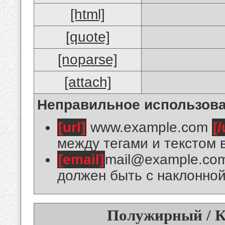
[html]
[quote]
[noparse]
[attach]
Неправильное использова
[url]
www.example.com
[/
между тегами и текстом 
[email]
mail@example.co
должен быть с наклонной
Полужирный / К