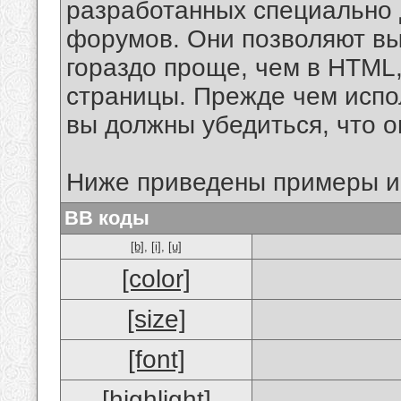
разработанных специально 
форумов. Они позволяют в
гораздо проще, чем в HTML
страницы. Прежде чем испо
вы должны убедиться, что 
Ниже приведены примеры и
BB коды
[b]
,
[i]
,
[u]
[color]
[size]
[font]
[highlight]