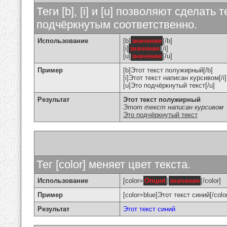
Теги [b], [i] и [u] позволяют сделат
подчёркнутым соответственно.
Использование
[b]
значение
[/b]
[i]
значение
[/i]
[u]
значение
[/u]
Пример
[b]Этот текст полужирный[/b]
[i]Этот текст написан курсивом[/i]
[u]Это подчёркнутый текст[/u]
Результат
Этот текст полужирный
Этот текст написан курсивом
Это подчёркнутый текст
Тег [color] меняет цвет текста.
Использование
[color=
Опция
]
значение
[/color]
Пример
[color=blue]Этот текст синий[/colo
Результат
Этот текст синий