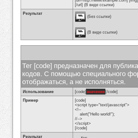
[url=http://www.example.com] [img
[/url] (В виде ссылки)
Результат
(Без ссылки)
(В виде ссылки)
Тег [code] предназначен для публи
кодов. С помощью специального фор
отображаться, а не исполняться.
Использование
[code]
значение
[/code]
Пример
[code]
<script type="text/javascript">
<!--
alert("Hello world!");
//-->
</script>
[/code]
Результат
Код: