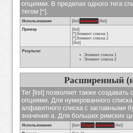
опциями. В пределах одного тега с
тегом [*].
Использование
[list]
значение
[/list]
Пример
[list]
[*]Элемент списка 1
[*]Элемент списка 2
[/list]
Результат
Элемент списка 1
Элемент списка 2
Расширенный (
Тег [list] позволяет также создават
опциями. Для нумерованного списка
алфавитного списка с заглавными бу
значение а. Для больших римских циф
Использование
[list=
Опция
]
значение
[/list]