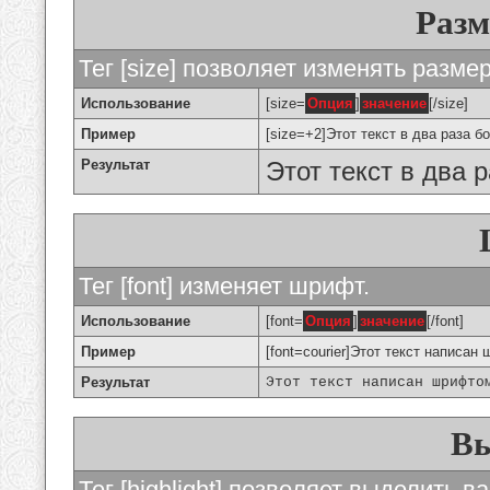
Разм
Тег [size] позволяет изменять разме
Использование
[size=
Опция
]
значение
[/size]
Пример
[size=+2]Этот текст в два раза б
Результат
Этот текст в два 
Тег [font] изменяет шрифт.
Использование
[font=
Опция
]
значение
[/font]
Пример
[font=courier]Этот текст написан 
Результат
Этот текст написан шрифто
Вы
Тег [highlight] позволяет выделить ва