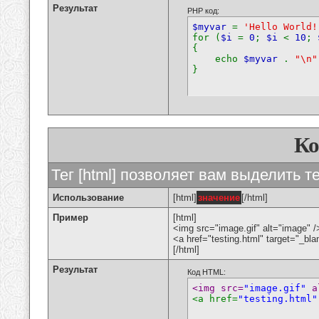
Результат
PHP код:
$myvar
=
'Hello World!
for (
$i
=
0
;
$i
<
10
;
{
echo
$myvar
.
"\n"
}
К
Тег [html] позволяет вам выделить 
Использование
[html]
значение
[/html]
Пример
[html]
<img src="image.gif" alt="image" /
<a href="testing.html" target="_bl
[/html]
Результат
Код HTML:
<img src=
"image.gif"
 a
<a href=
"testing.html"