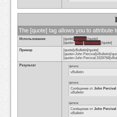
The [quote] tag allows you to attribute 
Использование
[quote]
Цитата
[/quote]
[quote=
Имя
]
значение
[/quote]
Пример
[quote]vBulletin[/quote]
[quote=John Percival]vBulletin[/quo
[quote=John Percival;3329768]vBull
Результат
Цитата:
vBulletin
Цитата:
Сообщение от
John Percival
vBulletin
Цитата:
Сообщение от
John Percival
vBulletin