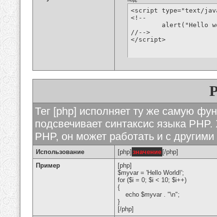
<script type="text/jav
<!--

	alert("Hello world!");

//-->

</script>
Тег [php] исполняет ту же самую функ
подсвечивает синтаксис языка PHP. 
PHP, он может работать и с другими
Использование
[php]
значение
[/php]
Пример
[php]
$myvar = 'Hello World!';
for ($
i = 0; $i < 10; $i++)
{
echo $myvar . "\n";
}
[/php]