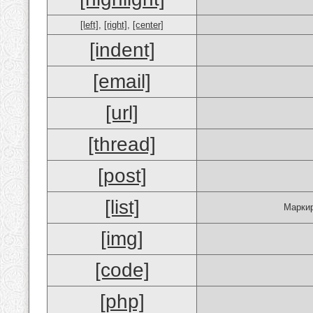
[left]
,
[right]
,
[center]
[indent]
[email]
[url]
[thread]
[post]
[list]
Маркир
[img]
[code]
[php]