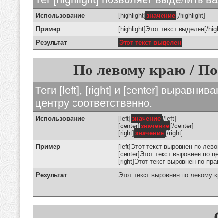
Использование
[highlight]
значение
[/highlight]
Пример
[highlight]Этот текст выделен[/high
Результат
Этот текст выделен
По левому краю / По
Теги [left], [right] и [center] вырав
центру соответственно.
Использование
[left]
значение
[/left]
[center]
значение
[/center]
[right]
значение
[/right]
Пример
[left]Этот текст выровнен по левом
[center]Этот текст выровнен по це
[right]Этот текст выровнен по пра
Результат
Этот текст выровнен по левому 