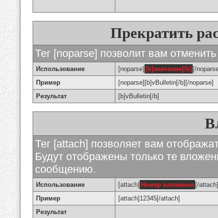
Прекратить ра
Тег [noparse] позволит вам отменить
Использование
[noparse]
[b]значение[/b]
[/nopars
Пример
[noparse][b]vBulletin[/b][/noparse]
Результат
[b]vBulletin[/b]
В
Тег [attach] позволяет вам отображ
Будут отображены только те вложе
сообщению.
Использование
[attach]
Номер вложения
[/attach
Пример
[attach]12345[/attach]
Результат