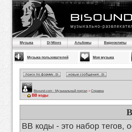
Музыка
Dj Mixes
Альбомы
Видеоклипы
Музыка пользователей
Моя музыка
Bisound.com - Музыкальный портал
>
Справка
BB коды
B
BB коды - это набор тегов,