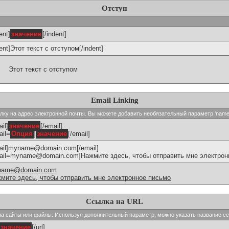
Отступ
ent]
значение
[/indent]
dent]Этот текст с отступом[/indent]
Этот текст с отступом
Email Linking
сылку на адрес электронной почты. Вы можете добавить необязательный параметр 'name
il]
значение
[/email]
ail=
Опция
]
значение
[/email]
ail]myname@domain.com[/email]
ail=myname@domain.com]Нажмите здесь, чтобы отправить мне электронн
name@domain.com
мите здесь, чтобы отправить мне электронное письмо
Ссылка на URL
и на сайты или файлы. Используя дополнительный параметр, можно указать название с
значение
[/url]