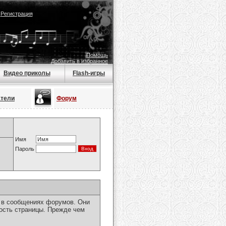
|
Регистрация
Помощь
Добавить в избранное
Видео приколы
Flash-игры
атели
Форум
Имя
Пароль
я в сообщениях форумов. Они
ость страницы. Прежде чем