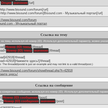
=
Опция
]
значение
[/url]
]http://www.bisound.com/forum[/url]
l=http://www.bisound.com/forum]Bisound.com - Музыкальный портал[/url]
p://www.bisound.com/forum
ound.com - Музыкальный портал
Ссылка на тему
ку на тему, используя её номер (ID). Используя дополнительный параметр, можно указа
ead]
Номер (ID) темы
[/thread]
read=
Номер (ID) темы
]
значение
[/thread]
read]42918[/thread]
read=42918]Нажмите здесь![/thread]
e: The threadid/postid is just an example and may not link to a valid thread/post.)
p://www.bisound.com/forum/showthread.php?t=42918
мите здесь!
Ссылка на сообщение
 на конкретное сообщение, используя его номер (ID). Используя дополнительный парам
t]
Номер (ID) сообщения
[/post]
st=
Номер (ID) сообщения
]
значение
[/post]
st]269302[/post]