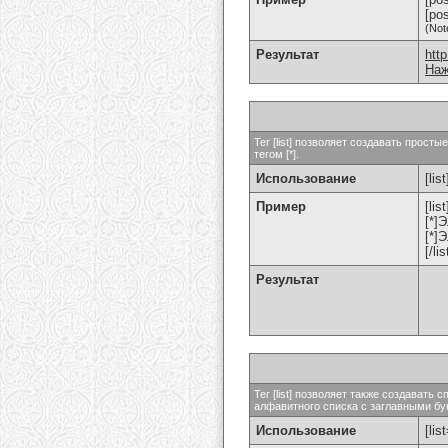
[po
(Not
Результат
htt
Наж
Тег [list] позволяет создавать прос
тегом [*].
Использование
[list
Пример
[list
[*]
[*]
[/lis
Результат
Тег [list] позволяет также создават
алфавитного списка с заглавными бук
Использование
[lis