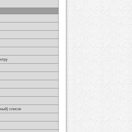
нтру
ный) список