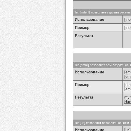
Тег [indent] позволяет сделать отступ.
Использование
[ind
Пример
[in
Результат
Тег [email] позволяет вам создать с
Использование
[ema
[em
Пример
[em
[em
Результат
my
Наж
Тег [url] позволяет вставлять ссылк
Использование
[url]