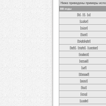
Ниже приведены примеры испо
BB коды
[b]
,
[i]
,
[u]
[color]
[size]
[font]
[highlight]
[left]
,
[right]
,
[center]
[indent]
[email]
[url]
[thread]
[post]
[list]
[img]
[code]