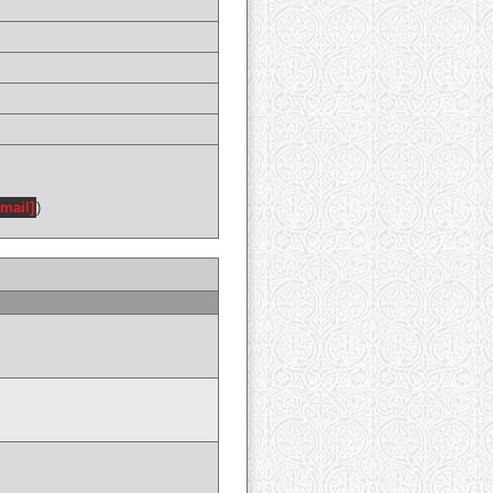
email]
)