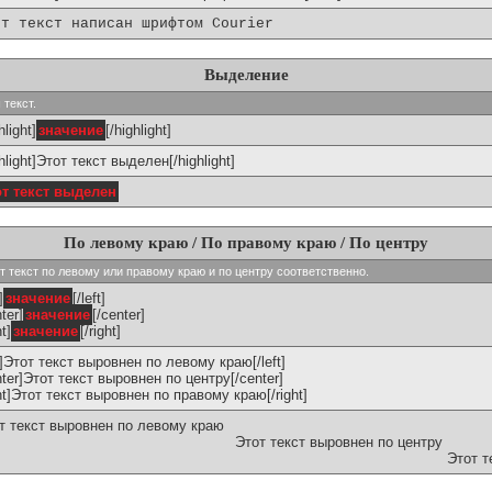
от текст написан шрифтом Courier
Выделение
 текст.
hlight]
значение
[/highlight]
ghlight]Этот текст выделен[/highlight]
от текст выделен
По левому краю / По правому краю / По центру
ивают текст по левому или правому краю и по центру соответственно.
]
значение
[/left]
ter]
значение
[/center]
ht]
значение
[/right]
ft]Этот текст выровнен по левому краю[/left]
nter]Этот текст выровнен по центру[/center]
ght]Этот текст выровнен по правому краю[/right]
т текст выровнен по левому краю
Этот текст выровнен по центру
Этот т