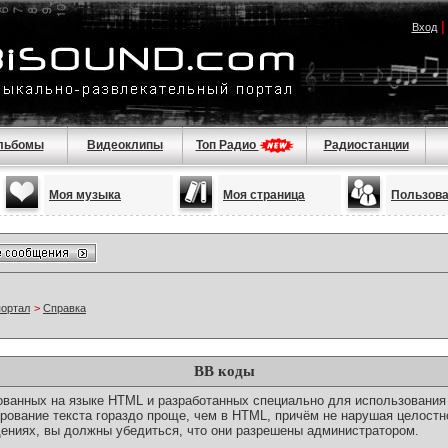
Вход
льбомы
Видеоклипы
Топ Радио
Радиостанции
Моя музыка
Моя страница
Пользов
портал
>
Справка
BB коды
снованных на языке HTML и разработанных специально для использовани
ование текста гораздо проще, чем в HTML, причём не нарушая целостн
ениях, вы должны убедиться, что они разрешены администратором.