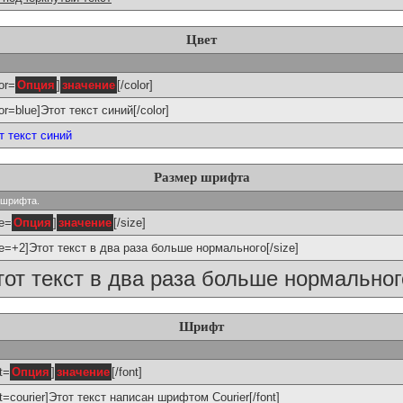
Цвет
or=
Опция
]
значение
[/color]
lor=blue]Этот текст синий[/color]
т текст синий
Размер шрифта
р шрифта.
ze=
Опция
]
значение
[/size]
ze=+2]Этот текст в два раза больше нормального[/size]
тот текст в два раза больше нормальног
Шрифт
t=
Опция
]
значение
[/font]
nt=courier]Этот текст написан шрифтом Courier[/font]