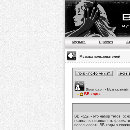
Музыка
Dj Mixes
А
Музыка пользователей
Bisound.com - Музыкальный 
BB коды
BB коды - это набор тегов, о
позволяют выполнять форматир
использовать BB коды в сообщ