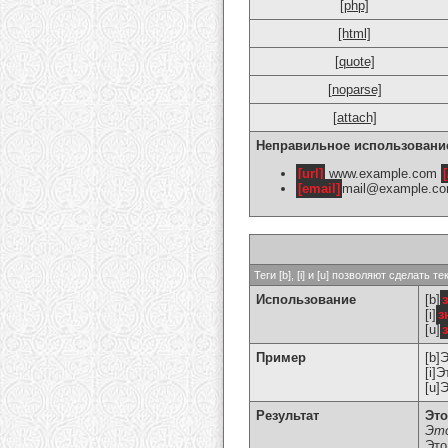
[php]
[html]
[quote]
[noparse]
[attach]
Неправильное использовани
[url]
www.example.com
[
[email]
mail@example.c
Теги [b], [i] и [u] позволяют сделат
Использование
[b]
[i]
з
[u]
Пример
[b]
[i]
[u]
Результат
Это
Это
Это