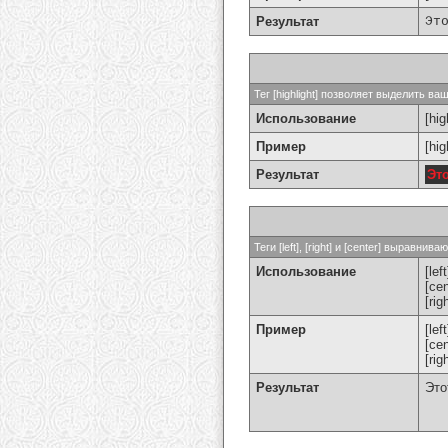
Результат
Эт
Тег [highlight] позволяет выделить ваш
Использование
[hig
Пример
[hi
Результат
Эт
Теги [left], [right] и [center] выравн
Использование
[left
[cen
[rig
Пример
[le
[ce
[ri
Результат
Это