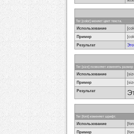
Тег [color] меняет цвет текста.
Использование
[col
Пример
[co
Результат
Это
Тег [size] позволяет изменять разме
Использование
[si
Пример
[si
Результат
Э
Тег [font] изменяет шрифт.
Использование
[fon
Пример
[fo