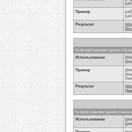
[url
Пример
[url
[ur
Результат
htt
Bis
Тег [thread] позволяет сделать ссыл
Использование
[thr
[th
Пример
[th
[th
(Not
Результат
htt
Наж
Тег [post] позволяет сделать ссылку
Использование
[pos
[po
Пример
[po