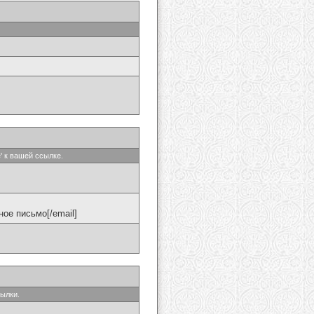
' к вашей ссылке.
ое письмо[/email]
сылки.