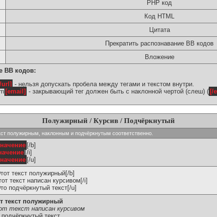
PHP код
Код HTML
Цитата
Прекратить распознавание BB кодов
Вложение
е BB кодов:
/url]
- нельзя допускать пробела между тегами и текстом внутри.
om
[email]
- закрывающий тег должен быть с наклонной чертой (слеш) (
[/
Полужирный / Курсив / Подчёркнутый
ь текст полужирным, наклонным и подчёркнутым соответственно.
значение
[/b]
начение
[/i]
значение
[/u]
Этот текст полужирный[/b]
Этот текст написан курсивом[/i]
Это подчёркнутый текст[/u]
т текст полужирный
т текст написан курсивом
 подчёркнутый текст