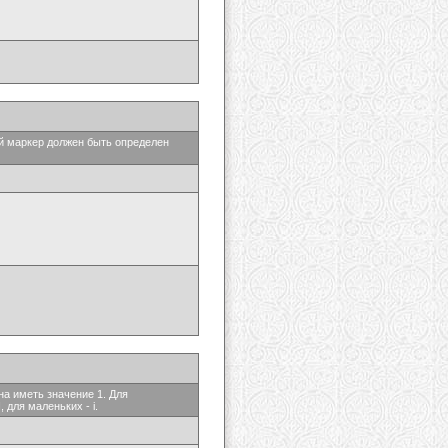
ый маркер должен быть определен
на иметь значение 1. Для
 для маленьких - i.