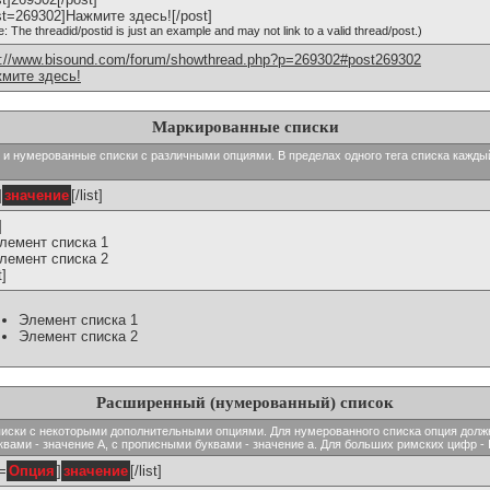
st=269302]Нажмите здесь![/post]
e: The threadid/postid is just an example and may not link to a valid thread/post.)
p://www.bisound.com/forum/showthread.php?p=269302#post269302
мите здесь!
Маркированные списки
тые и нумерованные списки с различными опциями. В пределах одного тега списка кажд
]
значение
[/list]
]
Элемент списка 1
Элемент списка 2
t]
Элемент списка 1
Элемент списка 2
Расширенный (нумерованный) список
ь списки с некоторыми дополнительными опциями. Для нумерованного списка опция долж
вами - значение A, с прописными буквами - значение а. Для больших римских цифр - I,
t=
Опция
]
значение
[/list]