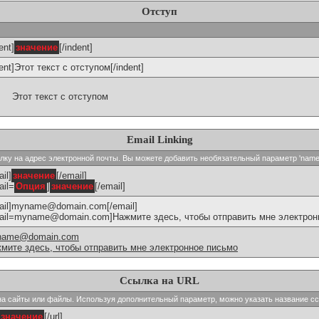
Отступ
ent]
значение
[/indent]
dent]Этот текст с отступом[/indent]
Этот текст с отступом
Email Linking
сылку на адрес электронной почты. Вы можете добавить необязательный параметр 'name
il]
значение
[/email]
ail=
Опция
]
значение
[/email]
ail]myname@domain.com[/email]
ail=myname@domain.com]Нажмите здесь, чтобы отправить мне электронн
name@domain.com
мите здесь, чтобы отправить мне электронное письмо
Ссылка на URL
и на сайты или файлы. Используя дополнительный параметр, можно указать название с
значение
[/url]