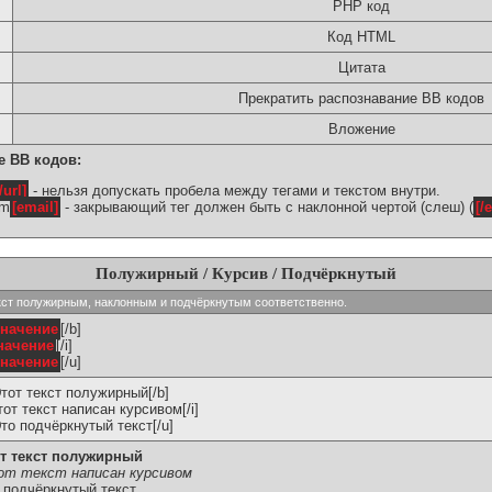
PHP код
Код HTML
Цитата
Прекратить распознавание BB кодов
Вложение
е BB кодов:
/url]
- нельзя допускать пробела между тегами и текстом внутри.
om
[email]
- закрывающий тег должен быть с наклонной чертой (слеш) (
[/
Полужирный / Курсив / Подчёркнутый
ь текст полужирным, наклонным и подчёркнутым соответственно.
значение
[/b]
начение
[/i]
значение
[/u]
Этот текст полужирный[/b]
Этот текст написан курсивом[/i]
Это подчёркнутый текст[/u]
т текст полужирный
т текст написан курсивом
 подчёркнутый текст