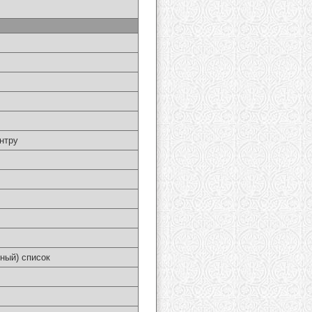
нтру
ный) список