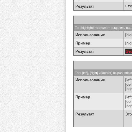
Результат
Эт
Тег [highlight] позволяет выделить ваш
Использование
[hig
Пример
[hi
Результат
Эт
Теги [left], [right] и [center] выравн
Использование
[left
[cen
[rig
Пример
[le
[ce
[ri
Результат
Это