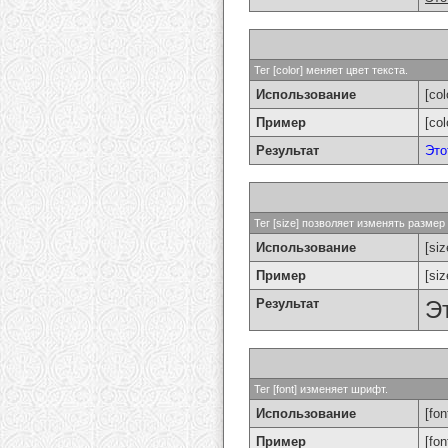
Тег [color] меняет цвет текста.
Использование
[col
Пример
[co
Результат
Это
Тег [size] позволяет изменять разме
Использование
[si
Пример
[si
Результат
Э
Тег [font] изменяет шрифт.
Использование
[fon
Пример
[fo