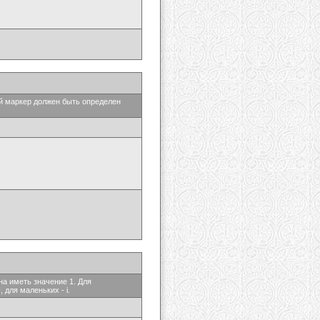
ый маркер должен быть определен
на иметь значение 1. Для
 для маленьких - i.