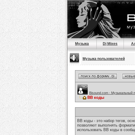
Музыка
Dj Mixes
А
Музыка пользователей
Bisound.com - Музыкальный 
BB коды
BB коды - это набор тегов, о
позволяют выполнять форматир
использовать BB коды в сообщ