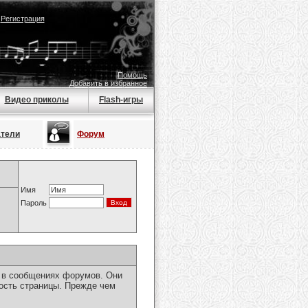
|
Регистрация
Помощь
Добавить в избранное
Видео приколы
Flash-игры
атели
Форум
Имя
Пароль
я в сообщениях форумов. Они
ость страницы. Прежде чем