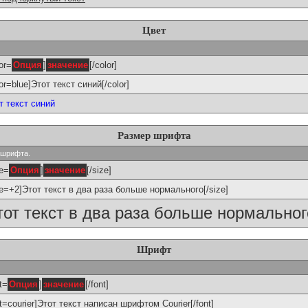
Цвет
or=
Опция
]
значение
[/color]
lor=blue]Этот текст синий[/color]
т текст синий
Размер шрифта
р шрифта.
ze=
Опция
]
значение
[/size]
ze=+2]Этот текст в два раза больше нормального[/size]
тот текст в два раза больше нормальног
Шрифт
t=
Опция
]
значение
[/font]
nt=courier]Этот текст написан шрифтом Courier[/font]