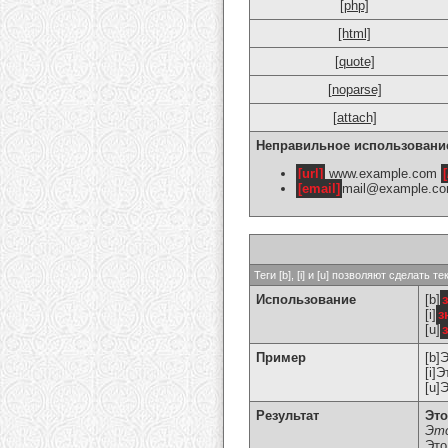
[php]
[html]
[quote]
[noparse]
[attach]
Неправильное использовани
[url]
www.example.com
[
[email]
mail@example.c
Теги [b], [i] и [u] позволяют сделат
Использование
[b]
[i]
з
[u]
Пример
[b]
[i]
[u]
Результат
Это
Это
Это