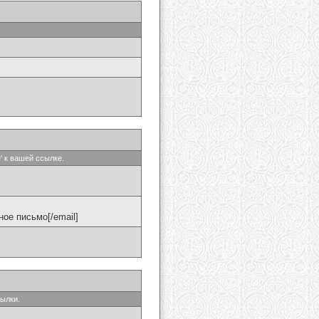
' к вашей ссылке.
ое письмо[/email]
сылки.