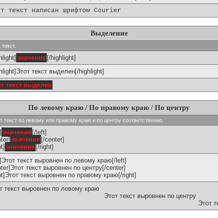
от текст написан шрифтом Courier
Выделение
 текст.
hlight]
значение
[/highlight]
ghlight]Этот текст выделен[/highlight]
от текст выделен
По левому краю / По правому краю / По центру
ивают текст по левому или правому краю и по центру соответственно.
]
значение
[/left]
ter]
значение
[/center]
ht]
значение
[/right]
ft]Этот текст выровнен по левому краю[/left]
nter]Этот текст выровнен по центру[/center]
ght]Этот текст выровнен по правому краю[/right]
т текст выровнен по левому краю
Этот текст выровнен по центру
Этот т