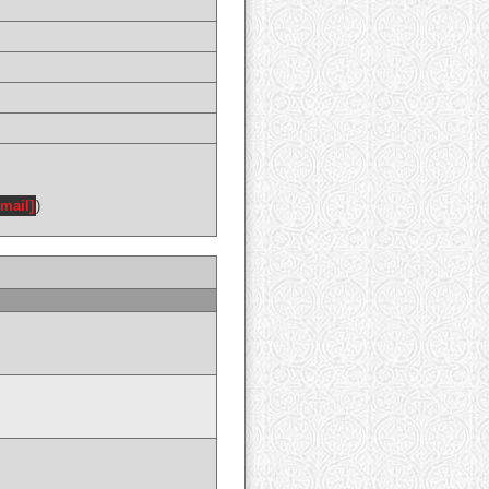
email]
)