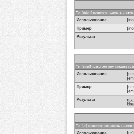
Тег [indent] позволяет сделать отступ.
Использование
[ind
Пример
[in
Результат
Тег [email] позволяет вам создать с
Использование
[ema
[em
Пример
[em
[em
Результат
my
Наж
Тег [url] позволяет вставлять ссылк
Использование
[url]