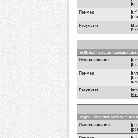
[url
Пример
[url
[ur
Результат
htt
Bis
Тег [thread] позволяет сделать ссыл
Использование
[thr
[th
Пример
[th
[th
(Not
Результат
htt
Наж
Тег [post] позволяет сделать ссылку
Использование
[pos
[po
Пример
[po