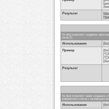
[po
(Not
Результат
htt
Наж
Тег [list] позволяет создавать прос
тегом [*].
Использование
[list
Пример
[list
[*]
[*]
[/lis
Результат
Тег [list] позволяет также создават
алфавитного списка с заглавными бук
Использование
[lis