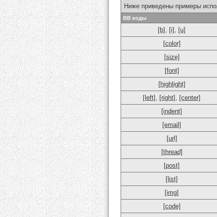
Ниже приведены примеры испо
BB коды
[b]
,
[i]
,
[u]
[color]
[size]
[font]
[highlight]
[left]
,
[right]
,
[center]
[indent]
[email]
[url]
[thread]
[post]
[list]
[img]
[code]