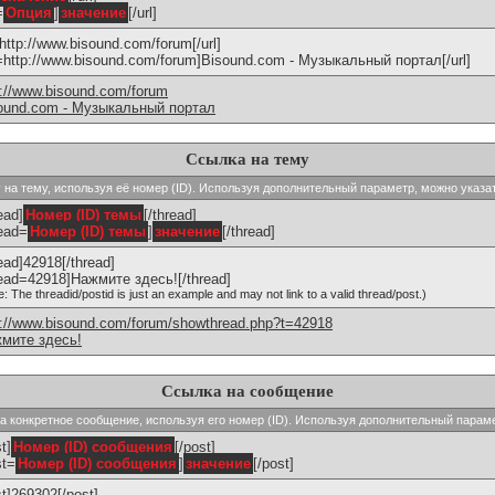
=
Опция
]
значение
[/url]
]http://www.bisound.com/forum[/url]
l=http://www.bisound.com/forum]Bisound.com - Музыкальный портал[/url]
p://www.bisound.com/forum
ound.com - Музыкальный портал
Ссылка на тему
ку на тему, используя её номер (ID). Используя дополнительный параметр, можно указа
ead]
Номер (ID) темы
[/thread]
read=
Номер (ID) темы
]
значение
[/thread]
read]42918[/thread]
read=42918]Нажмите здесь![/thread]
e: The threadid/postid is just an example and may not link to a valid thread/post.)
p://www.bisound.com/forum/showthread.php?t=42918
мите здесь!
Ссылка на сообщение
 на конкретное сообщение, используя его номер (ID). Используя дополнительный парам
t]
Номер (ID) сообщения
[/post]
st=
Номер (ID) сообщения
]
значение
[/post]
st]269302[/post]