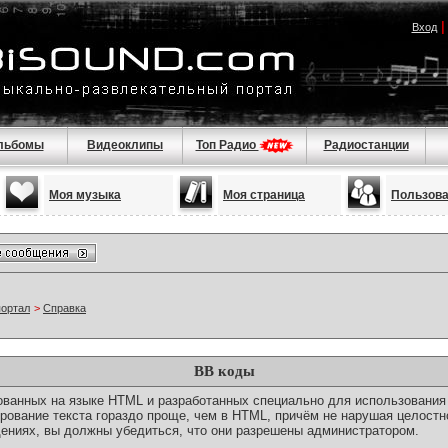
Вход
льбомы
Видеоклипы
Топ Радио
Радиостанции
Моя музыка
Моя страница
Пользов
портал
>
Справка
BB коды
снованных на языке HTML и разработанных специально для использовани
ование текста гораздо проще, чем в HTML, причём не нарушая целостн
ениях, вы должны убедиться, что они разрешены администратором.