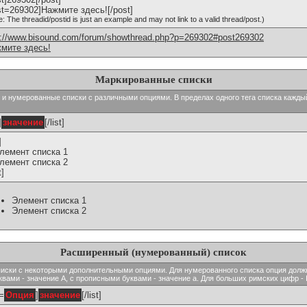
st=269302]Нажмите здесь![/post]
e: The threadid/postid is just an example and may not link to a valid thread/post.)
p://www.bisound.com/forum/showthread.php?p=269302#post269302
мите здесь!
Маркированные списки
тые и нумерованные списки с различными опциями. В пределах одного тега списка кажд
]
значение
[/list]
]
Элемент списка 1
Элемент списка 2
t]
Элемент списка 1
Элемент списка 2
Расширенный (нумерованный) список
ь списки с некоторыми дополнительными опциями. Для нумерованного списка опция долж
вами - значение A, с прописными буквами - значение а. Для больших римских цифр - I,
t=
Опция
]
значение
[/list]