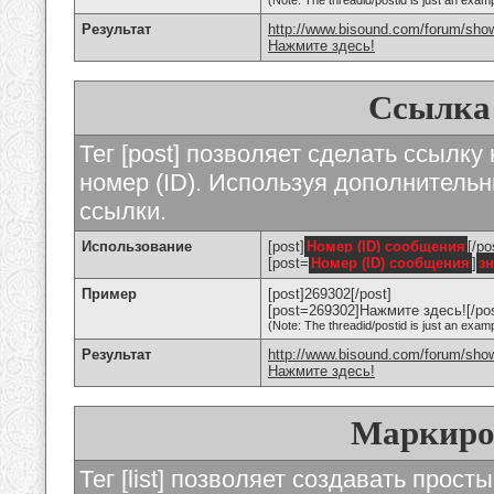
(Note: The threadid/postid is just an examp
Результат
http://www.bisound.com/forum/sho
Нажмите здесь!
Ссылка
Тег [post] позволяет сделать ссылку
номер (ID). Используя дополнитель
ссылки.
Использование
[post]
Номер (ID) сообщения
[/po
[post=
Номер (ID) сообщения
]
з
Пример
[post]269302[/post]
[post=269302]Нажмите здесь![/pos
(Note: The threadid/postid is just an examp
Результат
http://www.bisound.com/forum/sh
Нажмите здесь!
Маркиро
Тег [list] позволяет создавать прос