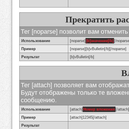
Прекратить ра
Тег [noparse] позволит вам отменить
Использование
[noparse]
[b]значение[/b]
[/nopars
Пример
[noparse][b]vBulletin[/b][/noparse]
Результат
[b]vBulletin[/b]
В
Тег [attach] позволяет вам отображ
Будут отображены только те вложе
сообщению.
Использование
[attach]
Номер вложения
[/attach
Пример
[attach]12345[/attach]
Результат