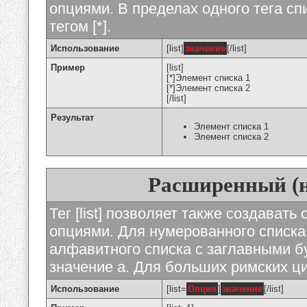
опциями. В пределах одного тега с
тегом [*].
Использование
[list]
значение
[/list]
Пример
[list]
[*]Элемент списка 1
[*]Элемент списка 2
[/list]
Результат
Элемент списка 1
Элемент списка 2
Расширенный (
Тег [list] позволяет также создават
опциями. Для нумерованного списка
алфавитного списка с заглавными бу
значение а. Для больших римских циф
Использование
[list=
Опция
]
значение
[/list]