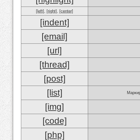
[left]
,
[right]
,
[center]
[indent]
[email]
[url]
[thread]
[post]
[list]
Маркир
[img]
[code]
[php]