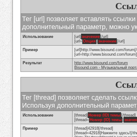
Ссыл
Тег [url] позволяет вставлять ссылк
дополнительный параметр, можно ук
Использование
[url]
значение
[/url]
[url=
Опция
]
значение
[/url]
Пример
[url]http://www.bisound.com/forum[/
[url=http://www.bisound.com/foru
Результат
http://www.bisound.com/forum
Bisound.com - Музыкальный порт
Ссыл
Тег [thread] позволяет сделать ссылк
Используя дополнительный параметр
Использование
[thread]
Номер (ID) темы
[/thread]
[thread=
Номер (ID) темы
]
значе
Пример
[thread]42918[/thread]
[thread=42918]Нажмите здесь![/th