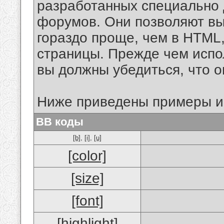
разработанных специально 
форумов. Они позволяют в
гораздо проще, чем в HTML
страницы. Прежде чем испо
вы должны убедиться, что 
Ниже приведены примеры и
BB коды
[b]
,
[i]
,
[u]
[color]
[size]
[font]
[highlight]