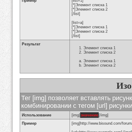
Пример
[list=1]
[*]Элемент списка 1
[*]Элемент списка 2
[/list]
[list=a]
[*]Элемент списка 1
[*]Элемент списка 2
[/list]
Результат
Элемент списка 1
Элемент списка 2
Элемент списка 1
Элемент списка 2
Изо
Тег [img] позволяет вставлять рису
комбинировании с тегом [url] рисунк
Использование
[img]
значение
[/img]
Пример
[img]http://www.bisound.com/forum