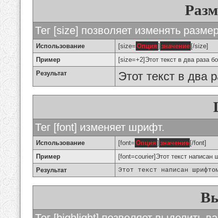
Разм
Тег [size] позволяет изменять разме
Использование
[size=
Опция
]
значение
[/size]
Пример
[size=+2]Этот текст в два раза б
Результат
Этот текст в два 
Тег [font] изменяет шрифт.
Использование
[font=
Опция
]
значение
[/font]
Пример
[font=courier]Этот текст написан 
Результат
Этот текст написан шрифто
Вы
Тег [highlight] позволяет выделить ва