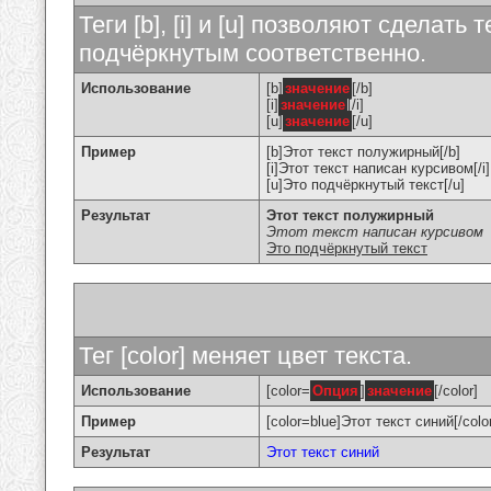
Теги [b], [i] и [u] позволяют сделат
подчёркнутым соответственно.
Использование
[b]
значение
[/b]
[i]
значение
[/i]
[u]
значение
[/u]
Пример
[b]Этот текст полужирный[/b]
[i]Этот текст написан курсивом[/i]
[u]Это подчёркнутый текст[/u]
Результат
Этот текст полужирный
Этот текст написан курсивом
Это подчёркнутый текст
Тег [color] меняет цвет текста.
Использование
[color=
Опция
]
значение
[/color]
Пример
[color=blue]Этот текст синий[/colo
Результат
Этот текст синий