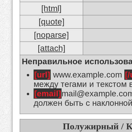
[html]
[quote]
[noparse]
[attach]
Неправильное использова
[url]
www.example.com
[/
между тегами и текстом 
[email]
mail@example.co
должен быть с наклонной
Полужирный / К