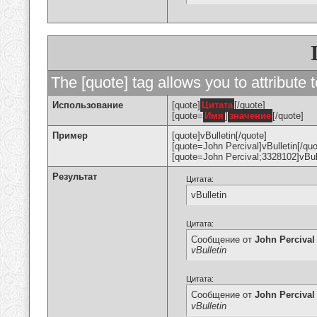
The [quote] tag allows you to attribute 
Использование
[quote]
Цитата
[/quote]
[quote=
Имя
]
значение
[/quote]
Пример
[quote]vBulletin[/quote]
[quote=John Percival]vBulletin[/quo
[quote=John Percival;3328102]vBull
Результат
Цитата:
vBulletin
Цитата:
Сообщение от
John Percival
vBulletin
Цитата:
Сообщение от
John Percival
vBulletin