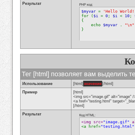
Результат
PHP код:
$myvar
=
'Hello World!
for (
$i
=
0
;
$i
<
10
;
{
echo
$myvar
.
"\n"
}
К
Тег [html] позволяет вам выделить 
Использование
[html]
значение
[/html]
Пример
[html]
<img src="image.gif" alt="image" /
<a href="testing.html" target="_bl
[/html]
Результат
Код HTML:
<img src=
"image.gif"
 a
<a href=
"testing.html"