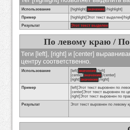
Использование
[highlight]
значение
[/highlight]
Пример
[highlight]Этот текст выделен[/high
Результат
Этот текст выделен
По левому краю / По
Теги [left], [right] и [center] вырав
центру соответственно.
Использование
[left]
значение
[/left]
[center]
значение
[/center]
[right]
значение
[/right]
Пример
[left]Этот текст выровнен по левом
[center]Этот текст выровнен по це
[right]Этот текст выровнен по пра
Результат
Этот текст выровнен по левому 