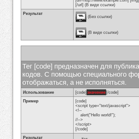
[url=http://www.example.com] [img
[/url] (В виде ссылки)
Результат
(Без ссылки)
(В виде ссылки)
Тег [code] предназначен для публи
кодов. С помощью специального фор
отображаться, а не исполняться.
Использование
[code]
значение
[/code]
Пример
[code]
<script type="text/javascript">
<!--
alert("Hello world!");
//-->
</script>
[/code]
Результат
Код: