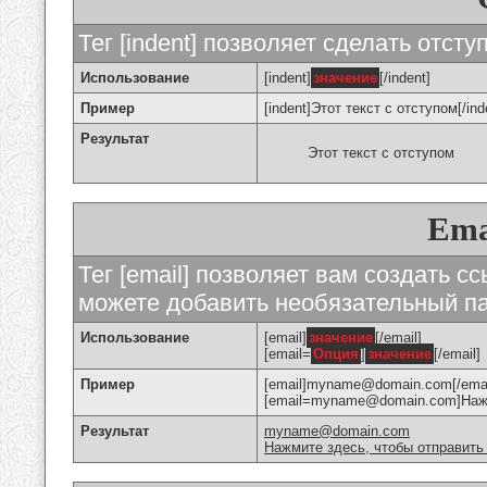
Тег [indent] позволяет сделать отступ
Использование
[indent]
значение
[/indent]
Пример
[indent]Этот текст с отступом[/ind
Результат
Этот текст с отступом
Ema
Тег [email] позволяет вам создать с
можете добавить необязательный па
Использование
[email]
значение
[/email]
[email=
Опция
]
значение
[/email]
Пример
[email]myname@domain.com[/emai
[email=myname@domain.com]Нажми
Результат
myname@domain.com
Нажмите здесь, чтобы отправить