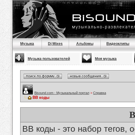
Музыка
Dj Mixes
Альбомы
Видеоклипы
Музыка пользователей
Моя музыка
Bisound.com - Музыкальный портал
>
Справка
BB коды
B
BB коды - это набор тегов,