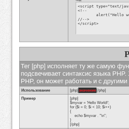
<script type="text/jav
<!--

	alert("Hello world!");

//-->

</script>
Тег [php] исполняет ту же самую функ
подсвечивает синтаксис языка PHP. 
PHP, он может работать и с другими
Использование
[php]
значение
[/php]
Пример
[php]
$myvar = 'Hello World!';
for ($
i = 0; $i < 10; $i++)
{
echo $myvar . "\n";
}
[/php]