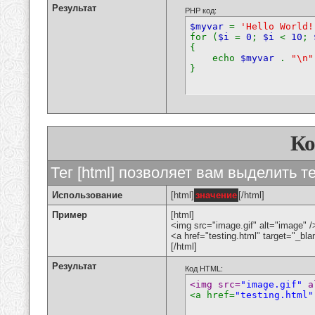
Результат
PHP код:
$myvar
=
'Hello World!
for (
$i
=
0
;
$i
<
10
;
{
echo
$myvar
.
"\n"
}
К
Тег [html] позволяет вам выделить 
Использование
[html]
значение
[/html]
Пример
[html]
<img src="image.gif" alt="image" /
<a href="testing.html" target="_bl
[/html]
Результат
Код HTML:
<img src=
"image.gif"
 a
<a href=
"testing.html"