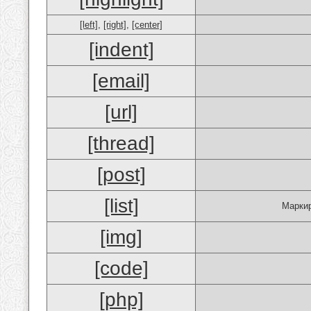
[left]
,
[right]
,
[center]
[indent]
[email]
[url]
[thread]
[post]
[list]
Маркир
[img]
[code]
[php]