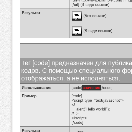
[url=http://www.example.com] [img
[/url] (В виде ссылки)
Результат
(Без ссылки)
(В виде ссылки)
Тег [code] предназначен для публи
кодов. С помощью специального фор
отображаться, а не исполняться.
Использование
[code]
значение
[/code]
Пример
[code]
<script type="text/javascript">
<!--
alert("Hello world!");
//-->
</script>
[/code]
Результат
Код: