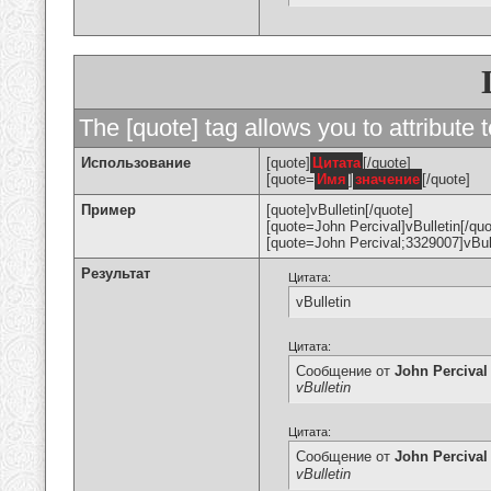
The [quote] tag allows you to attribute 
Использование
[quote]
Цитата
[/quote]
[quote=
Имя
]
значение
[/quote]
Пример
[quote]vBulletin[/quote]
[quote=John Percival]vBulletin[/quo
[quote=John Percival;3329007]vBull
Результат
Цитата:
vBulletin
Цитата:
Сообщение от
John Percival
vBulletin
Цитата:
Сообщение от
John Percival
vBulletin