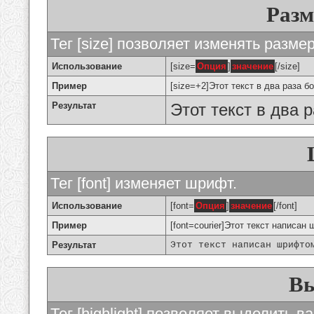
Разм
Тег [size] позволяет изменять разме
Использование
[size=
Опция
]
значение
[/size]
Пример
[size=+2]Этот текст в два раза б
Результат
Этот текст в два 
Тег [font] изменяет шрифт.
Использование
[font=
Опция
]
значение
[/font]
Пример
[font=courier]Этот текст написан 
Результат
Этот текст написан шрифто
Вы
Тег [highlight] позволяет выделить ва