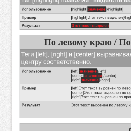
Использование
[highlight]
значение
[/highlight]
Пример
[highlight]Этот текст выделен[/high
Результат
Этот текст выделен
По левому краю / По
Теги [left], [right] и [center] вырав
центру соответственно.
Использование
[left]
значение
[/left]
[center]
значение
[/center]
[right]
значение
[/right]
Пример
[left]Этот текст выровнен по левом
[center]Этот текст выровнен по це
[right]Этот текст выровнен по пра
Результат
Этот текст выровнен по левому 