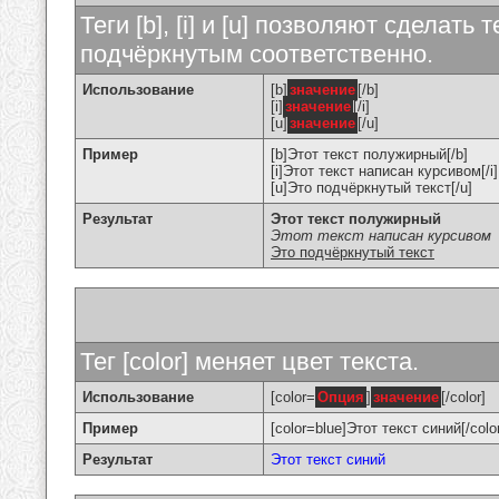
Теги [b], [i] и [u] позволяют сделат
подчёркнутым соответственно.
Использование
[b]
значение
[/b]
[i]
значение
[/i]
[u]
значение
[/u]
Пример
[b]Этот текст полужирный[/b]
[i]Этот текст написан курсивом[/i]
[u]Это подчёркнутый текст[/u]
Результат
Этот текст полужирный
Этот текст написан курсивом
Это подчёркнутый текст
Тег [color] меняет цвет текста.
Использование
[color=
Опция
]
значение
[/color]
Пример
[color=blue]Этот текст синий[/colo
Результат
Этот текст синий