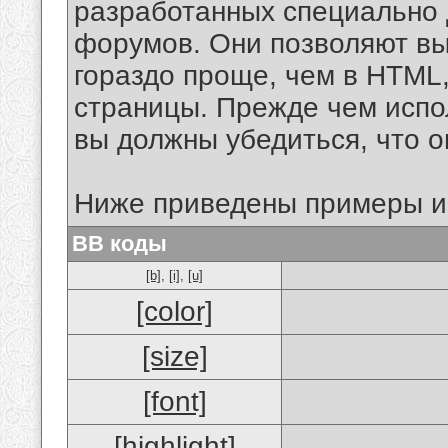
разработанных специально 
форумов. Они позволяют в
гораздо проще, чем в HTML
страницы. Прежде чем испо
вы должны убедиться, что 
Ниже приведены примеры и
BB коды
[b]
,
[i]
,
[u]
[color]
[size]
[font]
[highlight]