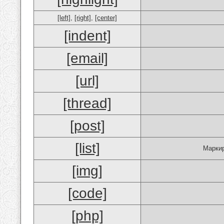
[left]
,
[right]
,
[center]
[indent]
[email]
[url]
[thread]
[post]
[list]
Маркир
[img]
[code]
[php]