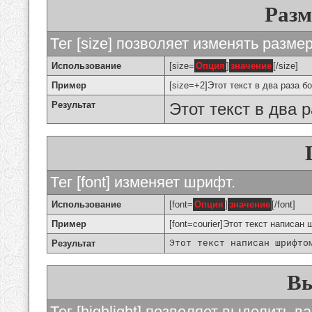
Разм
Тег [size] позволяет изменять разме
Использование
[size=
Опция
]
значение
[/size]
Пример
[size=+2]Этот текст в два раза б
Результат
Этот текст в два 
Тег [font] изменяет шрифт.
Использование
[font=
Опция
]
значение
[/font]
Пример
[font=courier]Этот текст написан 
Результат
Этот текст написан шрифто
Вы
Тег [highlight] позволяет выделить ва