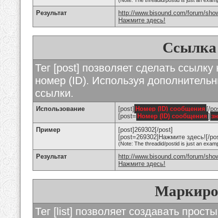
(Note: The threadid/postid is just an examp
Результат
http://www.bisound.com/forum/sho
Нажмите здесь!
Ссылка
Тег [post] позволяет сделать ссылку
номер (ID). Используя дополнитель
ссылки.
Использование
[post]
Номер (ID) сообщения
[/po
[post=
Номер (ID) сообщения
]
з
Пример
[post]269302[/post]
[post=269302]Нажмите здесь![/pos
(Note: The threadid/postid is just an examp
Результат
http://www.bisound.com/forum/sh
Нажмите здесь!
Маркиро
Тег [list] позволяет создавать прос