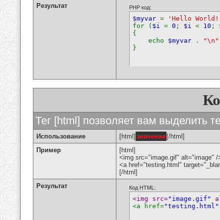
Результат
PHP код:
$myvar
=
'Hello World!
for (
$i
=
0
;
$i
<
10
;
{
echo
$myvar
.
"\n"
}
К
Тег [html] позволяет вам выделить 
Использование
[html]
значение
[/html]
Пример
[html]
<img src="image.gif" alt="image" /
<a href="testing.html" target="_bl
[/html]
Результат
Код HTML:
<img src=
"image.gif"
 a
<a href=
"testing.html"