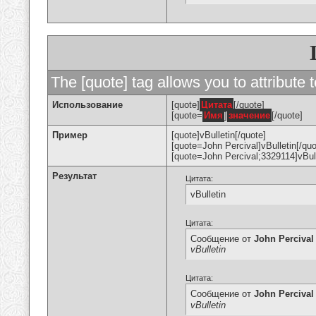
The [quote] tag allows you to attribute 
Использование
[quote]
Цитата
[/quote]
[quote=
Имя
]
значение
[/quote]
Пример
[quote]vBulletin[/quote]
[quote=John Percival]vBulletin[/quo
[quote=John Percival;3329114]vBull
Результат
Цитата:
vBulletin
Цитата:
Сообщение от
John Percival
vBulletin
Цитата:
Сообщение от
John Percival
vBulletin