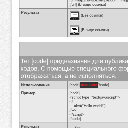
[url=http://www.example.com] [img
[/url] (В виде ссылки)
Результат
(Без ссылки)
(В виде ссылки)
Тег [code] предназначен для публи
кодов. С помощью специального фор
отображаться, а не исполняться.
Использование
[code]
значение
[/code]
Пример
[code]
<script type="text/javascript">
<!--
alert("Hello world!");
//-->
</script>
[/code]
Результат
Код: