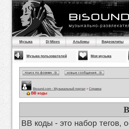
Музыка
Dj Mixes
Альбомы
Видеоклипы
Музыка пользователей
Моя музыка
Bisound.com - Музыкальный портал
>
Справка
BB коды
B
BB коды - это набор тегов,