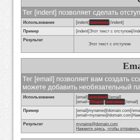
Тег [indent] позволяет сделать отступ
Использование
[indent]
значение
[/indent]
Пример
[indent]Этот текст с отступом[/ind
Результат
Этот текст с отступом
Ema
Тег [email] позволяет вам создать с
можете добавить необязательный па
Использование
[email]
значение
[/email]
[email=
Опция
]
значение
[/email]
Пример
[email]myname@domain.com[/emai
[email=myname@domain.com]Нажми
Результат
myname@domain.com
Нажмите здесь, чтобы отправить