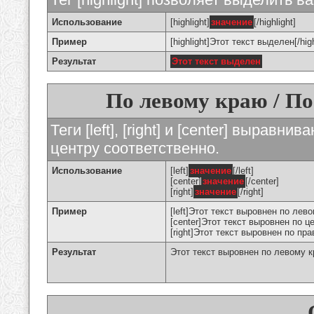
Использование
[highlight]
значение
[/highlight]
Пример
[highlight]Этот текст выделен[/high
Результат
Этот текст выделен
По левому краю / По
Теги [left], [right] и [center] вырав
центру соответственно.
Использование
[left]
значение
[/left]
[center]
значение
[/center]
[right]
значение
[/right]
Пример
[left]Этот текст выровнен по левом
[center]Этот текст выровнен по це
[right]Этот текст выровнен по пра
Результат
Этот текст выровнен по левому 