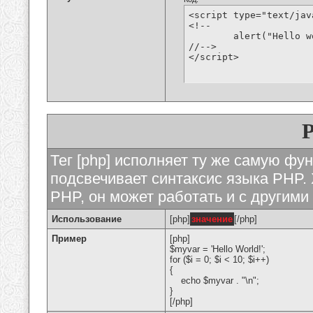
<script type="text/jav
<!--

	alert("Hello world!");

//-->

</script>
Тег [php] исполняет ту же самую функ
подсвечивает синтаксис языка PHP. 
PHP, он может работать и с другими
Использование
[php]
значение
[/php]
Пример
[php]
$myvar = 'Hello World!';
for ($
i = 0; $i < 10; $i++)
{
echo $myvar . "\n";
}
[/php]