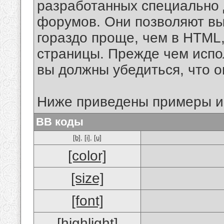
разработанных специально 
форумов. Они позволяют в
гораздо проще, чем в HTML
страницы. Прежде чем испо
вы должны убедиться, что 
Ниже приведены примеры и
BB коды
[b]
,
[i]
,
[u]
[color]
[size]
[font]
[highlight]