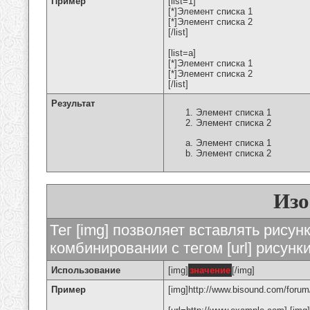
Пример
[list=1]
[*]Элемент списка 1
[*]Элемент списка 2
[/list]
[list=a]
[*]Элемент списка 1
[*]Элемент списка 2
[/list]
Результат
Элемент списка 1
Элемент списка 2
Элемент списка 1
Элемент списка 2
Изо
Тег [img] позволяет вставлять рису
комбинировании с тегом [url] рисунк
Использование
[img]
значение
[/img]
Пример
[img]http://www.bisound.com/forum