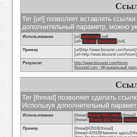
Ссыл
Тег [url] позволяет вставлять ссылк
дополнительный параметр, можно ук
Использование
[url]
значение
[/url]
[url=
Опция
]
значение
[/url]
Пример
[url]http://www.bisound.com/forum[/
[url=http://www.bisound.com/foru
Результат
http://www.bisound.com/forum
Bisound.com - Музыкальный порт
Ссыл
Тег [thread] позволяет сделать ссылк
Используя дополнительный параметр
Использование
[thread]
Номер (ID) темы
[/thread]
[thread=
Номер (ID) темы
]
значе
Пример
[thread]42918[/thread]
[thread=42918]Нажмите здесь![/th