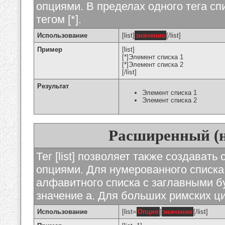
опциями. В пределах одного тега с
тегом [*].
Использование
[list]
значение
[/list]
Пример
[list]
[*]Элемент списка 1
[*]Элемент списка 2
[/list]
Результат
Элемент списка 1
Элемент списка 2
Расширенный (
Тег [list] позволяет также создават
опциями. Для нумерованного списка
алфавитного списка с заглавными бу
значение а. Для больших римских циф
Использование
[list=
Опция
]
значение
[/list]