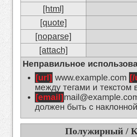
[html]
[quote]
[noparse]
[attach]
Неправильное использова
[url]
www.example.com
[/
между тегами и текстом 
[email]
mail@example.co
должен быть с наклонной
Полужирный / К