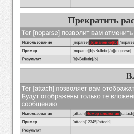
Прекратить ра
Тег [noparse] позволит вам отменить
Использование
[noparse]
[b]значение[/b]
[/nopars
Пример
[noparse][b]vBulletin[/b][/noparse]
Результат
[b]vBulletin[/b]
В
Тег [attach] позволяет вам отображ
Будут отображены только те вложе
сообщению.
Использование
[attach]
Номер вложения
[/attach
Пример
[attach]12345[/attach]
Результат