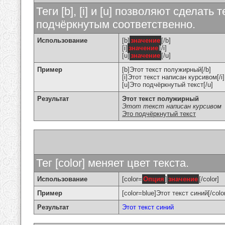
Теги [b], [i] и [u] позволяют сделат
подчёркнутым соответственно.
Использование
[b]
значение
[/b]
[i]
значение
[/i]
[u]
значение
[/u]
Пример
[b]Этот текст полужирный[/b]
[i]Этот текст написан курсивом[/i]
[u]Это подчёркнутый текст[/u]
Результат
Этот текст полужирный
Этот текст написан курсивом
Это подчёркнутый текст
Тег [color] меняет цвет текста.
Использование
[color=
Опция
]
значение
[/color]
Пример
[color=blue]Этот текст синий[/colo
Результат
Этот текст синий