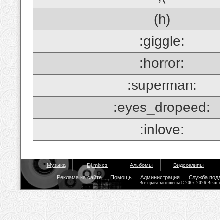
(h)
:giggle:
:horror:
:superman:
:eyes_dropeed:
:inlove:
Музыка
Dj mixes
Альбомы
Видеоклипы
Реклама на сайте
Помощь
Администрация
Служба под
Все права защищены © 2007-2026 Bisou