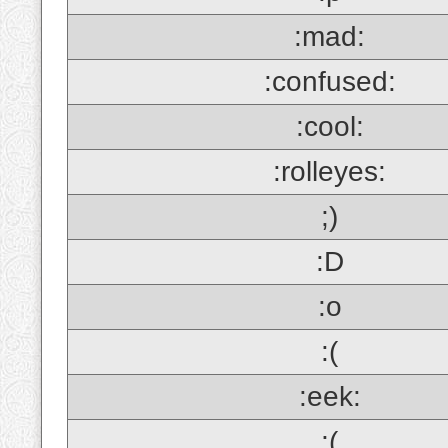
:mad:
:confused:
:cool:
:rolleyes:
;)
:D
:o
:(
:eek:
;(