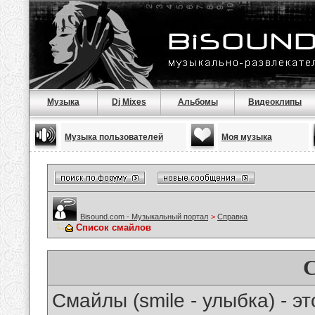
Музыка
Dj Mixes
Альбомы
Видеоклипы
Музыка пользователей
Моя музыка
Bisound.com - Музыкальный портал
>
Справка
Список смайлов
Смайлы (smile - улыбка) - 