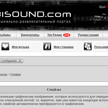
Вход
льбомы
Видеоклипы
Топ Радио
Радиостанции
Моя музыка
Моя страница
Пользов
портал
>
Справка
Смайлы
о маленькие графические изображения, которые используются для переда
ли электронной почтой, то, вероятно, вам уже известна концепция испо
х смайлов автоматически преобразуются в графические.