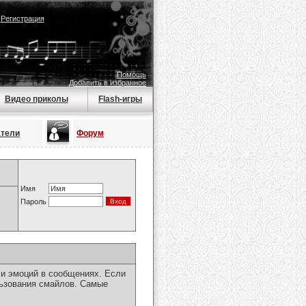
|
Регистрация
Помощь
Добавить в избранное
Видео приколы
Flash-игры
атели
Форум
Имя
Пароль
чи эмоций в сообщениях. Если
льзования смайлов. Самые