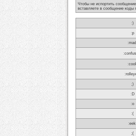
Чтобы не испортить сообщение
вставляете в сообщение коды 
:)
:p
:mad
:confu
:cool
:rolley
;)
:D
:o
:(
:eek
;(