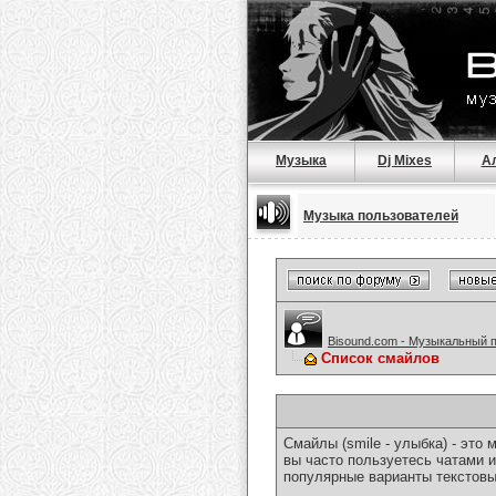
Музыка
Dj Mixes
А
Музыка пользователей
Bisound.com - Музыкальный 
Список смайлов
Смайлы (smile - улыбка) - эт
вы часто пользуетесь чатами и
популярные варианты текстовы