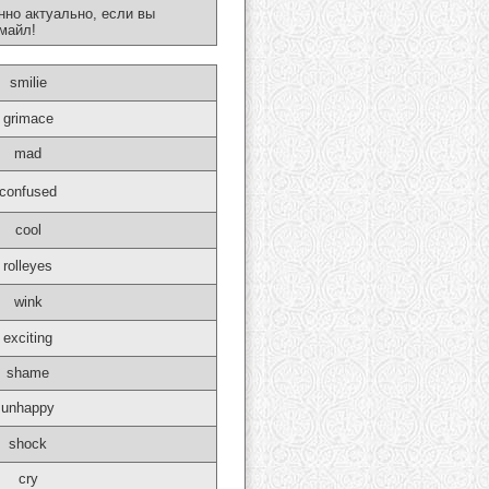
нно актуально, если вы
майл!
smilie
grimace
mad
confused
cool
rolleyes
wink
exciting
shame
unhappy
shock
cry