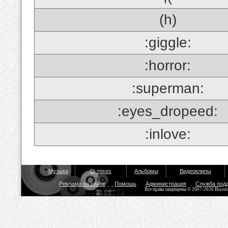
(h)
:giggle:
:horror:
:superman:
:eyes_dropeed:
:inlove:
Музыка
Dj mixes
Альбомы
Видеоклипы
Реклама на сайте
Помощь
Администрация
Служба под
Все права защищены © 2007-2026 Bisou