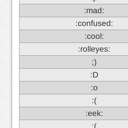
:mad:
:confused:
:cool:
:rolleyes:
;)
:D
:o
:(
:eek:
;(