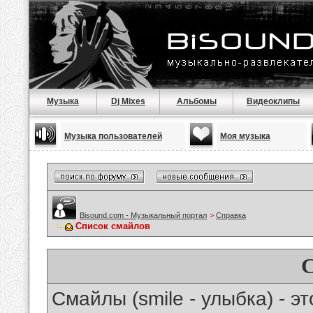
Музыка
Dj Mixes
Альбомы
Видеоклипы
Музыка пользователей
Моя музыка
Bisound.com - Музыкальный портал
>
Справка
Список смайлов
Смайлы (smile - улыбка) - 