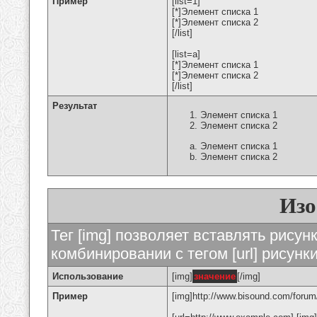
Пример
[list=1]
[*]Элемент списка 1
[*]Элемент списка 2
[/list]
[list=a]
[*]Элемент списка 1
[*]Элемент списка 2
[/list]
Результат
Элемент списка 1
Элемент списка 2
Элемент списка 1
Элемент списка 2
Изо
Тег [img] позволяет вставлять рису
комбинировании с тегом [url] рисунк
Использование
[img]
значение
[/img]
Пример
[img]http://www.bisound.com/forum