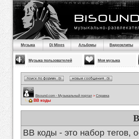
Музыка
Dj Mixes
Альбомы
Видеоклипы
Музыка пользователей
Моя музыка
Bisound.com - Музыкальный портал
>
Справка
BB коды
B
BB коды - это набор тегов,