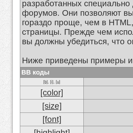
разработанных специально 
форумов. Они позволяют в
гораздо проще, чем в HTML
страницы. Прежде чем испо
вы должны убедиться, что 
Ниже приведены примеры и
BB коды
[b]
,
[i]
,
[u]
[color]
[size]
[font]
[highlight]