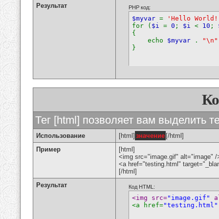
Результат
PHP код:
$myvar
=
'Hello World!
for (
$i
=
0
;
$i
<
10
;
{
echo
$myvar
.
"\n"
}
К
Тег [html] позволяет вам выделить 
Использование
[html]
значение
[/html]
Пример
[html]
<img src="image.gif" alt="image" /
<a href="testing.html" target="_bl
[/html]
Результат
Код HTML:
<img src=
"image.gif"
 a
<a href=
"testing.html"