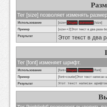
Разм
Тег [size] позволяет изменять разме
Использование
[size=
Опция
]
значение
[/size]
Пример
[size=+2]Этот текст в два раза б
Результат
Этот текст в два 
Тег [font] изменяет шрифт.
Использование
[font=
Опция
]
значение
[/font]
Пример
[font=courier]Этот текст написан 
Результат
Этот текст написан шрифто
Вы
Тег [highlight] позволяет выделить ва