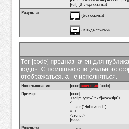
[url=http://www.example.com] [img
[/url] (В виде ссылки)
Результат
(Без ссылки)
(В виде ссылки)
Тег [code] предназначен для публи
кодов. С помощью специального фор
отображаться, а не исполняться.
Использование
[code]
значение
[/code]
Пример
[code]
<script type="text/javascript">
<!--
alert("Hello world!");
//-->
</script>
[/code]
Результат
Код: