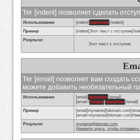
Тег [indent] позволяет сделать отступ
Использование
[indent]
значение
[/indent]
Пример
[indent]Этот текст с отступом[/ind
Результат
Этот текст с отступом
Ema
Тег [email] позволяет вам создать с
можете добавить необязательный па
Использование
[email]
значение
[/email]
[email=
Опция
]
значение
[/email]
Пример
[email]myname@domain.com[/emai
[email=myname@domain.com]Нажми
Результат
myname@domain.com
Нажмите здесь, чтобы отправить