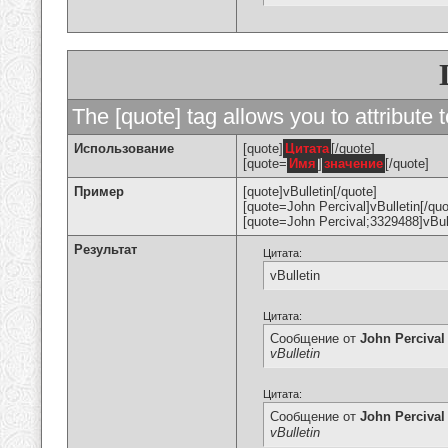
The [quote] tag allows you to attribute 
Использование
[quote]
Цитата
[/quote]
[quote=
Имя
]
значение
[/quote]
Пример
[quote]vBulletin[/quote]
[quote=John Percival]vBulletin[/quo
[quote=John Percival;3329488]vBull
Результат
Цитата:
vBulletin
Цитата:
Сообщение от
John Percival
vBulletin
Цитата:
Сообщение от
John Percival
vBulletin