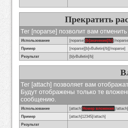
Прекратить ра
Тег [noparse] позволит вам отменить
Использование
[noparse]
[b]значение[/b]
[/nopars
Пример
[noparse][b]vBulletin[/b][/noparse]
Результат
[b]vBulletin[/b]
В
Тег [attach] позволяет вам отображ
Будут отображены только те вложе
сообщению.
Использование
[attach]
Номер вложения
[/attach
Пример
[attach]12345[/attach]
Результат