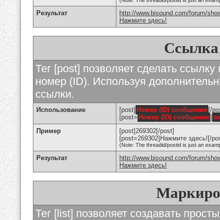
(Note: The threadid/postid is just an examp
Результат
http://www.bisound.com/forum/sho
Нажмите здесь!
Ссылка
Тег [post] позволяет сделать ссылку
номер (ID). Используя дополнитель
ссылки.
Использование
[post]
Номер (ID) сообщения
[/po
[post=
Номер (ID) сообщения
]
з
Пример
[post]269302[/post]
[post=269302]Нажмите здесь![/pos
(Note: The threadid/postid is just an examp
Результат
http://www.bisound.com/forum/sh
Нажмите здесь!
Маркиро
Тег [list] позволяет создавать прос