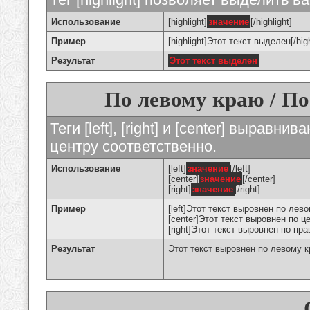
Использование
[highlight]
значение
[/highlight]
Пример
[highlight]Этот текст выделен[/high
Результат
Этот текст выделен
По левому краю / По
Теги [left], [right] и [center] вырав
центру соответственно.
Использование
[left]
значение
[/left]
[center]
значение
[/center]
[right]
значение
[/right]
Пример
[left]Этот текст выровнен по левом
[center]Этот текст выровнен по це
[right]Этот текст выровнен по пра
Результат
Этот текст выровнен по левому 