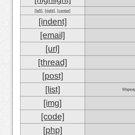
[left]
,
[right]
,
[center]
[indent]
[email]
[url]
[thread]
[post]
[list]
Маркир
[img]
[code]
[php]