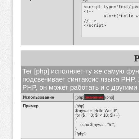
<script type="text/jav
<!--

	alert("Hello world!");

//-->

</script>
Тег [php] исполняет ту же самую функ
подсвечивает синтаксис языка PHP. 
PHP, он может работать и с другими
Использование
[php]
значение
[/php]
Пример
[php]
$myvar = 'Hello World!';
for ($
i = 0; $i < 10; $i++)
{
echo $myvar . "\n";
}
[/php]