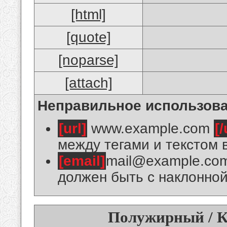
[html]
[quote]
[noparse]
[attach]
Неправильное использова
[url]
www.example.com
[/
между тегами и текстом 
[email]
mail@example.co
должен быть с наклонной
Полужирный / К