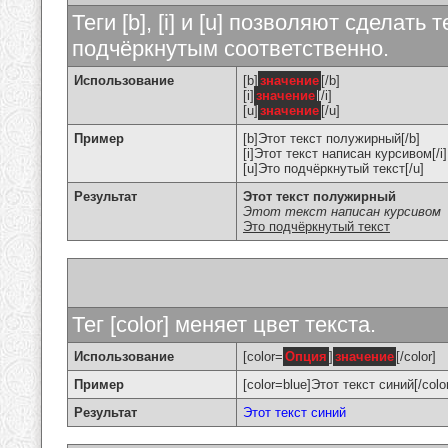
Теги [b], [i] и [u] позволяют сделат
подчёркнутым соответственно.
Использование
[b]
значение
[/b]
[i]
значение
[/i]
[u]
значение
[/u]
Пример
[b]Этот текст полужирный[/b]
[i]Этот текст написан курсивом[/i]
[u]Это подчёркнутый текст[/u]
Результат
Этот текст полужирный
Этот текст написан курсивом
Это подчёркнутый текст
Тег [color] меняет цвет текста.
Использование
[color=
Опция
]
значение
[/color]
Пример
[color=blue]Этот текст синий[/colo
Результат
Этот текст синий