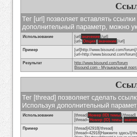
Ссыл
Тег [url] позволяет вставлять ссылк
дополнительный параметр, можно ук
Использование
[url]
значение
[/url]
[url=
Опция
]
значение
[/url]
Пример
[url]http://www.bisound.com/forum[/
[url=http://www.bisound.com/foru
Результат
http://www.bisound.com/forum
Bisound.com - Музыкальный порт
Ссыл
Тег [thread] позволяет сделать ссылк
Используя дополнительный параметр
Использование
[thread]
Номер (ID) темы
[/thread]
[thread=
Номер (ID) темы
]
значе
Пример
[thread]42918[/thread]
[thread=42918]Нажмите здесь![/th