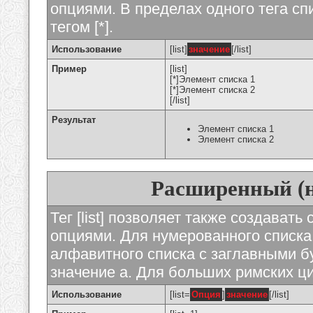
опциями. В пределах одного тега с
тегом [*].
Использование
[list]
значение
[/list]
Пример
[list]
[*]Элемент списка 1
[*]Элемент списка 2
[/list]
Результат
Элемент списка 1
Элемент списка 2
Расширенный (
Тег [list] позволяет также создават
опциями. Для нумерованного списка
алфавитного списка с заглавными бу
значение а. Для больших римских циф
Использование
[list=
Опция
]
значение
[/list]