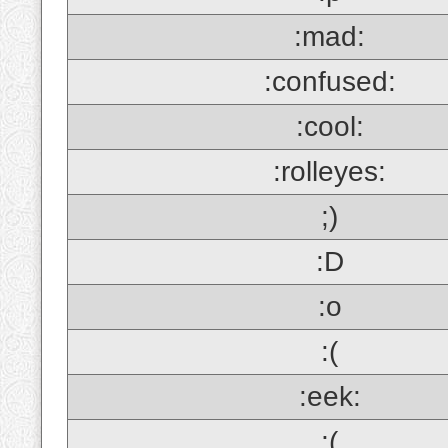
:mad:
:confused:
:cool:
:rolleyes:
;)
:D
:o
:(
:eek:
;(