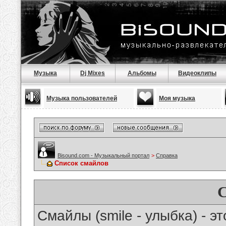
Музыка
Dj Mixes
Альбомы
Видеоклипы
Музыка пользователей
Моя музыка
Bisound.com - Музыкальный портал
>
Справка
Список смайлов
Смайлы (smile - улыбка) - 