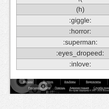
(h)
:giggle:
:horror:
:superman:
:eyes_dropeed:
:inlove:
Музыка
Dj mixes
Альбомы
Видеоклипы
Реклама на сайте
Помощь
Администрация
Служба под
Все права защищены © 2007-2026 Bisou