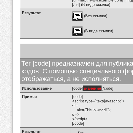
[url=http://www.example.com] [img
[/url] (В виде ссылки)
Результат
(Без ссылки)
(В виде ссылки)
Тег [code] предназначен для публи
кодов. С помощью специального фор
отображаться, а не исполняться.
Использование
[code]
значение
[/code]
Пример
[code]
<script type="text/javascript">
<!--
alert("Hello world!");
//-->
</script>
[/code]
Результат
Код: