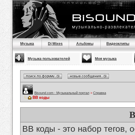
Музыка
Dj Mixes
Альбомы
Видеоклипы
Музыка пользователей
Моя музыка
Bisound.com - Музыкальный портал
>
Справка
BB коды
B
BB коды - это набор тегов,