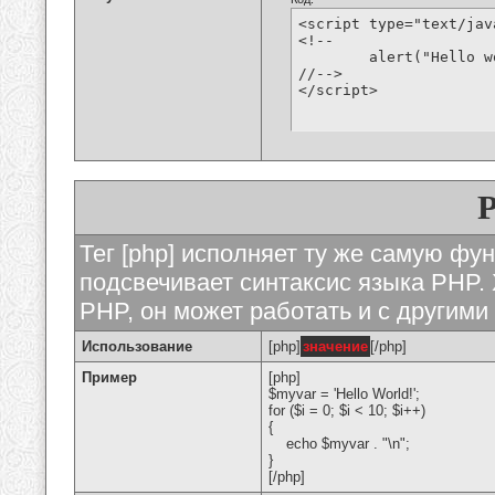
<script type="text/jav
<!--

	alert("Hello world!");

//-->

</script>
Тег [php] исполняет ту же самую функ
подсвечивает синтаксис языка PHP. 
PHP, он может работать и с другими
Использование
[php]
значение
[/php]
Пример
[php]
$myvar = 'Hello World!';
for ($
i = 0; $i < 10; $i++)
{
echo $myvar . "\n";
}
[/php]