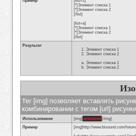
Пример
[list=1]
[*]Элемент списка 1
[*]Элемент списка 2
[/list]
[list=a]
[*]Элемент списка 1
[*]Элемент списка 2
[/list]
Результат
Элемент списка 1
Элемент списка 2
Элемент списка 1
Элемент списка 2
Изо
Тег [img] позволяет вставлять рису
комбинировании с тегом [url] рисунк
Использование
[img]
значение
[/img]
Пример
[img]http://www.bisound.com/forum