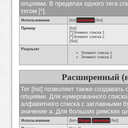
опциями. В пределах одного тега с
тегом [*].
Использование
[list]
значение
[/list]
Пример
[list]
[*]Элемент списка 1
[*]Элемент списка 2
[/list]
Результат
Элемент списка 1
Элемент списка 2
Расширенный (
Тег [list] позволяет также создават
опциями. Для нумерованного списка
алфавитного списка с заглавными бу
значение а. Для больших римских циф
Использование
[list=
Опция
]
значение
[/list]