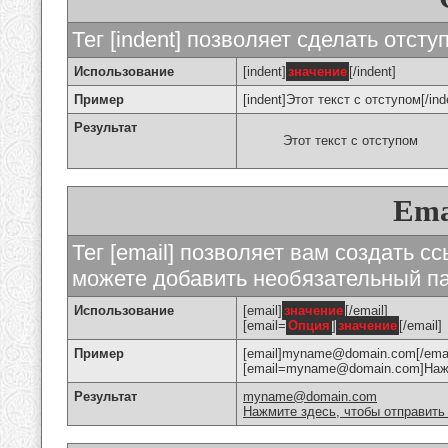
Тег [indent] позволяет сделать отступ
Использование
[indent]
значение
[/indent]
Пример
[indent]Этот текст с отступом[/ind
Результат
Этот текст с отступом
Ema
Тег [email] позволяет вам создать с
можете добавить необязательный па
Использование
[email]
значение
[/email]
[email=
Опция
]
значение
[/email]
Пример
[email]myname@domain.com[/emai
[email=myname@domain.com]Нажми
Результат
myname@domain.com
Нажмите здесь, чтобы отправить