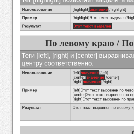
Использование
[highlight]
значение
[/highlight]
Пример
[highlight]Этот текст выделен[/high
Результат
Этот текст выделен
По левому краю / По
Теги [left], [right] и [center] вырав
центру соответственно.
Использование
[left]
значение
[/left]
[center]
значение
[/center]
[right]
значение
[/right]
Пример
[left]Этот текст выровнен по левом
[center]Этот текст выровнен по це
[right]Этот текст выровнен по пра
Результат
Этот текст выровнен по левому 