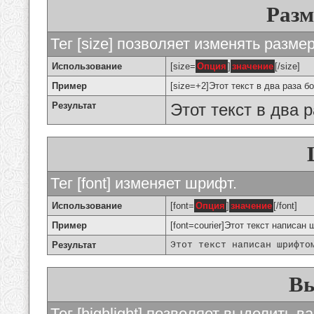
Разм
Тег [size] позволяет изменять разме
Использование
[size=
Опция
]
значение
[/size]
Пример
[size=+2]Этот текст в два раза б
Результат
Этот текст в два 
Тег [font] изменяет шрифт.
Использование
[font=
Опция
]
значение
[/font]
Пример
[font=courier]Этот текст написан 
Результат
Этот текст написан шрифто
Вы
Тег [highlight] позволяет выделить ва