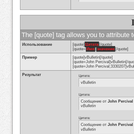
The [quote] tag allows you to attribute 
Использование
[quote]
Цитата
[/quote]
[quote=
Имя
]
значение
[/quote]
Пример
[quote]vBulletin[/quote]
[quote=John Percival]vBulletin[/quo
[quote=John Percival;3330207]vBull
Результат
Цитата:
vBulletin
Цитата:
Сообщение от
John Percival
vBulletin
Цитата:
Сообщение от
John Percival
vBulletin