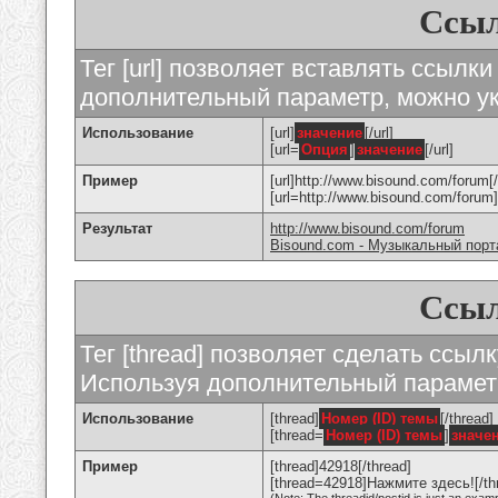
Ссыл
Тег [url] позволяет вставлять ссылк
дополнительный параметр, можно ук
Использование
[url]
значение
[/url]
[url=
Опция
]
значение
[/url]
Пример
[url]http://www.bisound.com/forum[/
[url=http://www.bisound.com/foru
Результат
http://www.bisound.com/forum
Bisound.com - Музыкальный порт
Ссыл
Тег [thread] позволяет сделать ссылк
Используя дополнительный параметр
Использование
[thread]
Номер (ID) темы
[/thread]
[thread=
Номер (ID) темы
]
значе
Пример
[thread]42918[/thread]
[thread=42918]Нажмите здесь![/th