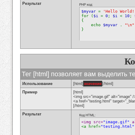
Результат
PHP код:
$myvar
=
'Hello World!
for (
$i
=
0
;
$i
<
10
;
{
echo
$myvar
.
"\n"
}
К
Тег [html] позволяет вам выделить 
Использование
[html]
значение
[/html]
Пример
[html]
<img src="image.gif" alt="image" /
<a href="testing.html" target="_bl
[/html]
Результат
Код HTML:
<img src=
"image.gif"
 a
<a href=
"testing.html"