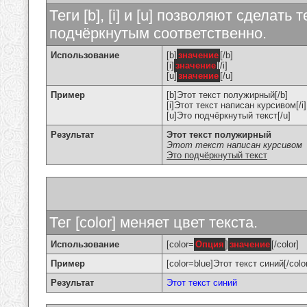
Теги [b], [i] и [u] позволяют сделат
подчёркнутым соответственно.
Использование
[b]
значение
[/b]
[i]
значение
[/i]
[u]
значение
[/u]
Пример
[b]Этот текст полужирный[/b]
[i]Этот текст написан курсивом[/i]
[u]Это подчёркнутый текст[/u]
Результат
Этот текст полужирный
Этот текст написан курсивом
Это подчёркнутый текст
Тег [color] меняет цвет текста.
Использование
[color=
Опция
]
значение
[/color]
Пример
[color=blue]Этот текст синий[/colo
Результат
Этот текст синий