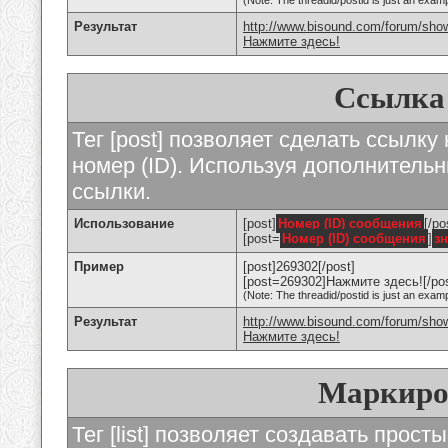
(Note: The threadid/postid is just an examp
Результат
http://www.bisound.com/forum/sho
Нажмите здесь!
Ссылка
Тег [post] позволяет сделать ссылку
номер (ID). Используя дополнитель
ссылки.
Использование
[post]
Номер (ID) сообщения
[/po
[post=
Номер (ID) сообщения
]
з
Пример
[post]269302[/post]
[post=269302]Нажмите здесь![/pos
(Note: The threadid/postid is just an examp
Результат
http://www.bisound.com/forum/sh
Нажмите здесь!
Маркиро
Тег [list] позволяет создавать прос