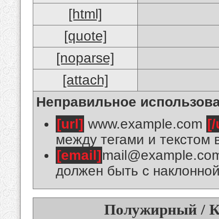
[html]
[quote]
[noparse]
[attach]
Неправильное использова
[url]
www.example.com
[/
между тегами и текстом 
[email]
mail@example.co
должен быть с наклонной
Полужирный / К