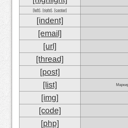
[left]
,
[right]
,
[center]
[indent]
[email]
[url]
[thread]
[post]
[list]
Маркир
[img]
[code]
[php]