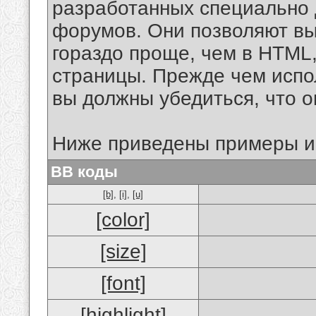
разработанных специально 
форумов. Они позволяют в
гораздо проще, чем в HTML
страницы. Прежде чем испо
вы должны убедиться, что 
Ниже приведены примеры и
BB коды
[b]
,
[i]
,
[u]
[color]
[size]
[font]
[highlight]