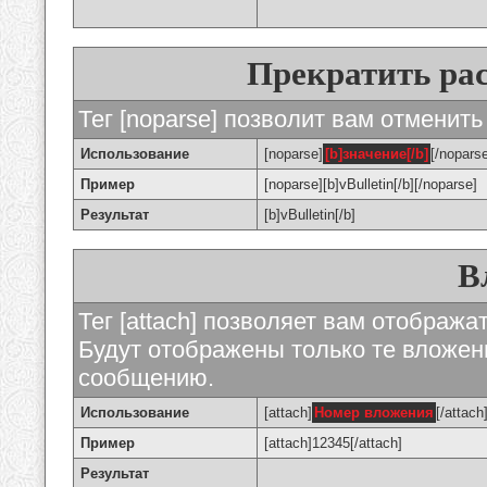
Прекратить ра
Тег [noparse] позволит вам отменить
Использование
[noparse]
[b]значение[/b]
[/nopars
Пример
[noparse][b]vBulletin[/b][/noparse]
Результат
[b]vBulletin[/b]
В
Тег [attach] позволяет вам отображ
Будут отображены только те вложе
сообщению.
Использование
[attach]
Номер вложения
[/attach
Пример
[attach]12345[/attach]
Результат