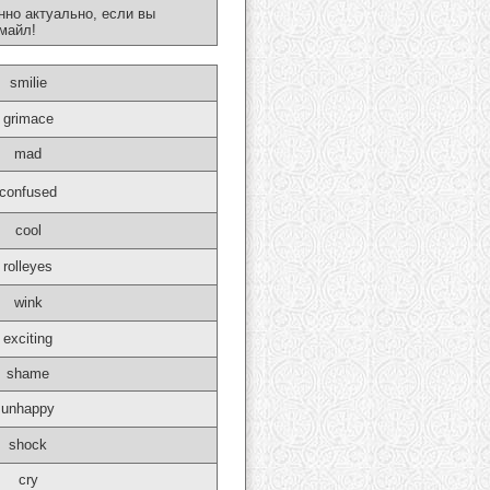
нно актуально, если вы
майл!
smilie
grimace
mad
confused
cool
rolleyes
wink
exciting
shame
unhappy
shock
cry