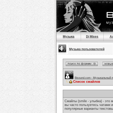
Музыка
Dj Mixes
А
Музыка пользователей
Bisound.com - Музыкальный 
Список смайлов
Смайлы (smile - улыбка) - эт
вы часто пользуетесь чатами и
популярные варианты текстовы