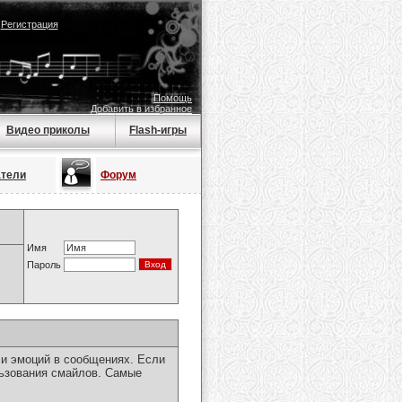
|
Регистрация
Помощь
Добавить в избранное
Видео приколы
Flash-игры
атели
Форум
Имя
Пароль
чи эмоций в сообщениях. Если
льзования смайлов. Самые