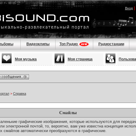
Вход
льбомы
Видеоклипы
Топ Радио
Радиостанции
Моя музыка
Моя страница
Пользов
портал
>
Справка
Смайлы
о маленькие графические изображения, которые используются для переда
ли электронной почтой, то, вероятно, вам уже известна концепция испо
х смайлов автоматически преобразуются в графические.