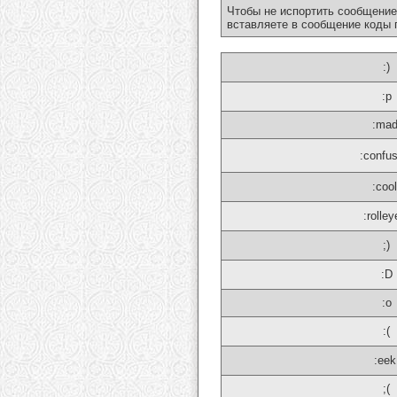
Чтобы не испортить сообщение
вставляете в сообщение коды 
:)
:p
:mad
:confu
:cool
:rolley
;)
:D
:o
:(
:eek
;(