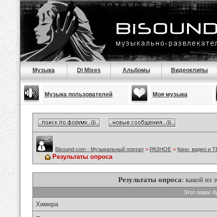
Музыка
Dj Mixes
Альбомы
Видеоклипы
Музыка пользователей
Моя музыка
Bisound.com - Музыкальный портал
>
РАЗНОЕ
>
Кино, видео и Т
Результаты опроса
Результаты опроса
: какой из
Этот опрос б
Химера