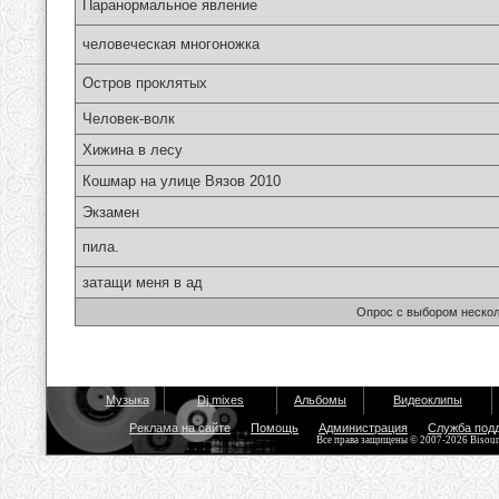
Паранормальное явление
человеческая многоножка
Остров проклятых
Человек-волк
Хижина в лесу
Кошмар на улице Вязов 2010
Экзамен
пила.
затащи меня в ад
Опрос с выбором нескол
Музыка
Dj mixes
Альбомы
Видеоклипы
Реклама на сайте
Помощь
Администрация
Служба под
Все права защищены © 2007-2026 Bisou