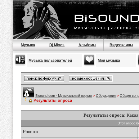
Музыка
Dj Mixes
Альбомы
Видеоклипы
Музыка пользователей
Моя музыка
Bisound.com - Музыкальный портал
>
Обсуждения
>
Общие воп
Результаты опроса
Результаты опроса
: Кака
Этот опрос б
Ранеток