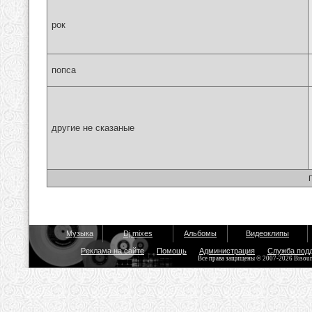
рок
попса
другие не сказаные
Музыка
Dj mixes
Альбомы
Видеоклипы
Реклама на сайте
Помощь
Администрация
Служба под
Все права защищены © 2007-2026 Bisou