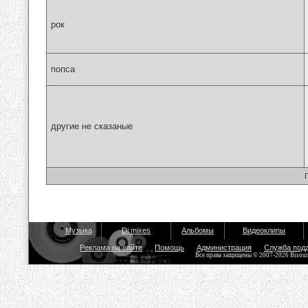
рок
попса
другие не сказаные
Музыка
Dj mixes
Альбомы
Видеоклипы
Реклама на сайте
Помощь
Администрация
Служба под
Все права защищены © 2007-2026 Bisou