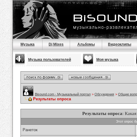
Музыка
Dj Mixes
Альбомы
Видеоклипы
Музыка пользователей
Моя музыка
Bisound.com - Музыкальный портал
>
Обсуждения
>
Общие воп
Результаты опроса
Результаты опроса
: Кака
Этот опрос б
Ранеток