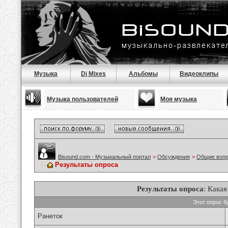
Музыка
Dj Mixes
Альбомы
Видеоклипы
Музыка пользователей
Моя музыка
Bisound.com - Музыкальный портал
>
Обсуждения
>
Общие воп
Результаты опроса
Результаты опроса
: Кака
Этот опрос б
Ранеток