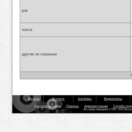
рок
попса
другие не сказаные
Музыка
Dj mixes
Альбомы
Видеоклипы
Реклама на сайте
Помощь
Администрация
Служба под
Все права защищены © 2007-2026 Bisou