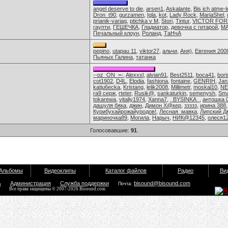
angel deserve to die
,
arsen1
,
Askalante
,
Bis ich atme-l
Dron_t90
,
gurzamen
,
Igla
,
kot
,
Lady Rock
,
MariaShel
,
prianik-variag
,
ptichka v M
,
Stori
,
Tintur
,
VICTOR FOR
гаупти
,
ГЕШЕЧКА
,
Гладиатор
,
девочка с гитарой
,
МА
Печальный клоун
,
Роланд
,
ТаНчА
pepino
,
utapau 11
,
viktor27
,
альчи
,
Аня)
,
Евгения 200
Пьяных Галина
,
татанка
--oz_ON_=-
,
Alexxxl
,
alvian91
,
Best2511
,
boca41
,
bori
cot1902
,
D4L
,
Elodia
,
fashiona
,
fontaine
,
GENRIH
,
Jan
katju6ecka
,
Kristang
,
lelik2008
,
Millimetr
,
moskal10
,
N
ra9 серж
,
rteter
,
Rusik@
,
sankaturkin
,
semenysh
,
Sma
tokarewa
,
vitaliy1974
,
Xanna7
,
_BYSINKA_
,
антошка 
дашуля бяка
,
джин
,
Димон Х@кер
,
ззззз
,
ирина 388
Курибухайрожайуродов!
,
Лесная_мавка
,
Липский Д
мариночка89
,
Могила
,
Нарыч
,
НИК@12345
,
олеся1
Голосовавшие:
91
.
Альбомы
Видеоклипы
Каталог файлов
Радио
Ви
ь
Администрация
Служба поддержки
bisound@bisound.com
Почта:
Все права защищены © 2007-2026 Bisound.com