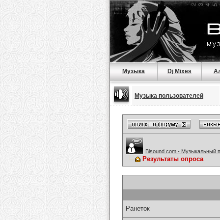
Музыка
Dj Mixes
А
Музыка пользователей
Bisound.com - Музыкальный 
Результаты опроса
Ранеток