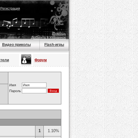
|
Регистрация
Помощь
Добавить в избранное
Видео приколы
Flash-игры
атели
Форум
Имя
Пароль
1
1.10%