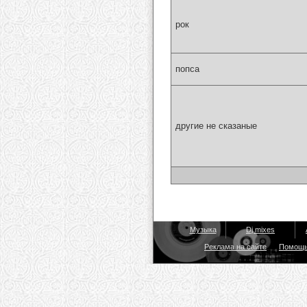
рок
попса
другие не сказаные
Музыка
Dj mixes
Реклама на сайте
Помощ