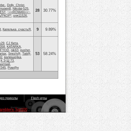
ebe.
,
Dolly_Christ
,
mugen8
,
Nikolaj-525
,
28
30.77%
EST
,
~<<ROMAN>>~
,
Л*КОР*
,
оля11526
,
9
9.89%
8
,
Капелька_счастьЯ
,
s29
,
CJ Кита
,
358
,
KATARKA
,
EFYOD
,
nik63
,
pusher
,
53
58.24%
rtax
,
Snezh@
,
Tati@
,
02
,
валюше4ка
,
,
К Э Ш 73
,
митрий
,
2345
,
Ром@н
део приколы
Flash-игры