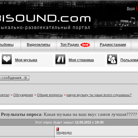
Вход
льбомы
Видеоклипы
Топ Радио
Радиостанции
Моя музыка
Моя страница
Пользов
портал
>
Обсуждения
>
Общие вопросы
>
какую музыку ты чаще всего слушаешь?
Результаты опроса
: Какая музыка на ваш вкус самоя лучшая?????
Этот опрос будет закрыт
12.05.2011
в
19:30
Медведко