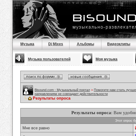
Музыка
Dj Mixes
Альбомы
Видеоклипы
Музыка пользователей
Моя музыка
Bisound.com - Музыкальный портал
>
Помогите нам стать лучше
направлениям не совпадает действительности
Результаты опроса
Результаты опроса
: Вам удобн
Этот опрос б
Мне все равно